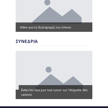
Video για τις διαταραχές του ύπνου
Παρουσιά
ΣΥΝΕΔΡΙΑ
Évitez les faux pas tout savoir sur l'étiquette des
 казино
casinos
Discover