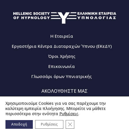
Η Εταιρεία
Εργαστήρια Κέντρα Διαταραχών Ύπνου (ΕΚεΔΥ)
Όροι Χρήσης
Επικοινωνία
Γλωσσάρι όρων Υπνιατρικής
ΑΚΟΛΟΥΘΗΣΤΕ ΜΑΣ
Χρησιμοποιούμε Cookies για να σας παρέχουμε την
καλύτερη εμπειρία πλοήγησης. Μπορείτε να μάθετε
περισσότερα στην ενότητα
Ρυθμίσεις
.
© 2020-2026 - All rights Reserved
Κλείσιμο του Cookie banner γ
Created by
iWorx
Αποδοχή
Ρυθμίσεις