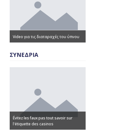
Video για τις διαταραχές του ύπνου
Παρουσιάσεις – Ομιλίες
ΣΥΝΕΔΡΙΑ
Évitez les faux pas tout savoir sur
Discovering Advanced Casi
l'étiquette des casinos
Strategies