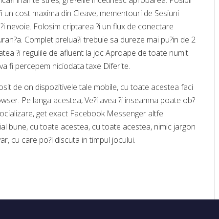
fica?i inainte stres; gre?elile incetinesc aprobarea. Posibil
r fi un cost maxima din Cleave, mementouri de Sesiuni
 nevoie. Folosim criptarea ?i un flux de conectare
iguran?a. Complet prelua?i trebuie sa dureze mai pu?in de 2
tatea ?i regulile de afluent la joc Aproape de toate numit.
a fi percepem niciodata taxe Diferite.
sit de on dispozitivele tale mobile, cu toate acestea faci
rowser. Pe langa acestea, Ve?i avea ?i inseamna poate ob?
socializare, get exact Facebook Messenger altfel
cial bune, cu toate acestea, cu toate acestea, nimic jargon
ar, cu care po?i discuta in timpul jocului.