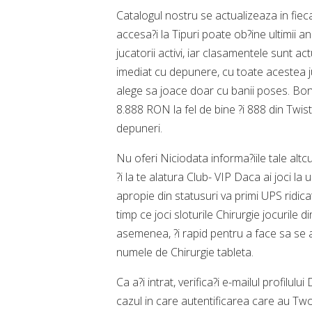
Catalogul nostru se actualizeaza in fieca
accesa?i la Tipuri poate ob?ine ultimii an
jucatorii activi, iar clasamentele sunt a
imediat cu depunere, cu toate acestea j
alege sa joace doar cu banii poses. Bon
8.888 RON la fel de bine ?i 888 din Twisti
depuneri.
Nu oferi Niciodata informa?iile tale altc
?i la te alatura Club- VIP Daca ai joci la u
apropie din statusuri va primi UPS ridica
timp ce joci sloturile Chirurgie jocurile 
asemenea, ?i rapid pentru a face sa se 
numele de Chirurgie tableta.
Ca a?i intrat, verifica?i e-mailul profilu
cazul in care autentificarea care au Tw