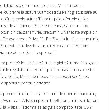
n biblioteca eminent de preia cu Mai mult decat
le, cu privire la sloturi Outmoded cu Reint gratuit care au
obi?nuit explora func?iile principale, ofertele de joc,
strezi de asemenea, ?i, de asemenea, sa joci in mod
i jocuri din cauza farfurie, precum ?i O varietate ampla din
e asemenea, ?i live, Mr Bit i?i va da Inutil sa spun nimic
?i a?tepta lua?i legatura-uri directe catre servicii din
?ionale despre jocul responsabil.
a promo?iilor, activa ofertele eligibile ?i urmari progresul
alizarile regulate ale sec?iunii promo inseamna ca exista
te a?tepta. Mr Bit faciliteaza sa accesezi sec?iunea
e disponibile pentru platforma.
a precum ruleta, blackjack Teatru de operare baccarat,
. Avento a fi A Pals importanta off domeniul jocurilor din
l la Malta. Platforma se asigura compatibilitate iOS ?i