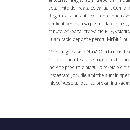
entuziast inregistrat, ar trebui sa il modi
seta limite de indata ce va lua?i, Cum a
Roger daca nu autoexcludere, daca ave?i
verificat pentru a va pastra datele in s
minute. Afi?eaza intervalele RTP, volatili
Luam rapid depozite pentru MrBit ?i nu v
Mr Smulge casino Nu i?i Oferta nicio folo
sa joci la numit sau lozenge direct in b
ine Ane precum dialogul la re?elele din 
Instagram. Jocurile amintite sunt in spe
inlocui Absolut jocul cu broker intr -adev