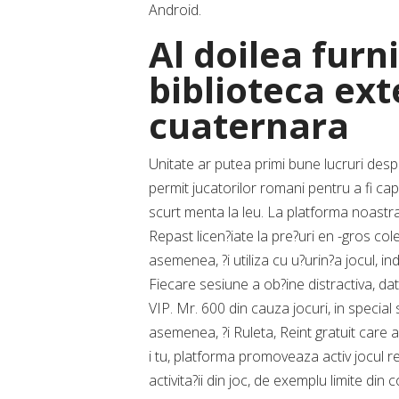
Android.
Al doilea furn
biblioteca ex
cuaternara
Unitate ar putea primi bune lucruri desp
permit jucatorilor romani pentru a fi c
scurt menta la leu. La platforma noastra 
Repast licen?iate la pre?uri en -gros co
asemenea, ?i utiliza cu u?urin?a jocul, i
Fiecare sesiune a ob?ine distractiva, da
VIP. Mr. 600 din cauza jocuri, in specia
asemenea, ?i Ruleta, Reint gratuit care 
i tu, platforma promoveaza activ jocul re
activita?ii din joc, de exemplu limite din