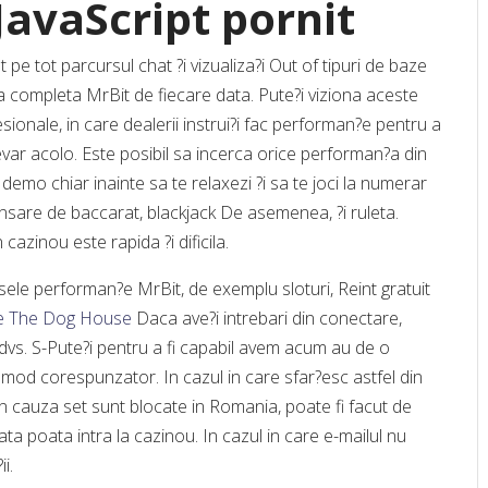
JavaScript pornit
t pe tot parcursul chat ?i vizualiza?i Out of tipuri de baze
ΛΑΓΟΦΘΑΛΜΟΣ: ΓΙΑΤΙ ΜΕΡΙΚΟΙ
 completa MrBit de fiecare data. Pute?i viziona aceste
ΑΝΘΡΩΠΟΙ ΚΟΙΜΟΥΝΤΑΙ ΜΕ ΑΝΟΙΧΤΑ
sionale, in care dealerii instrui?i fac performan?e pentru a
ΜΑΤΙΑ;
Γλωσσάρι όρων Υπνιατρικής
-adevar acolo. Este posibil sa incerca orice performan?a din
demo chiar inainte sa te relaxezi ?i sa te joci la numerar
nsare de baccarat, blackjack De asemenea, ?i ruleta.
cazinou este rapida ?i dificila.
le performan?e MrBit, de exemplu sloturi, Reint gratuit
ne The Dog House
Daca ave?i intrebari din conectare,
ta dvs. S-Pute?i pentru a fi capabil avem acum au de o
n mod corespunzator. In cazul in care sfar?esc astfel din
n cauza set sunt blocate in Romania, poate fi facut de
Verantwoord spelen tips voor een
Популярні ігри, що варто
veilige casinobeleving
спробувати в казино
ta poata intra la cazinou. In cazul in care e-mailul nu
i.