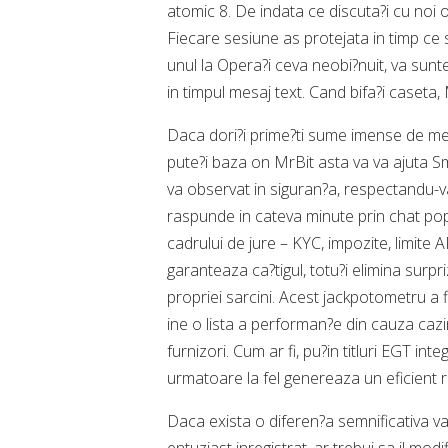
atomic 8. De indata ce discuta?i cu noi
Fiecare sesiune as protejata in timp ce 
unul la Opera?i ceva neobi?nuit, va sunte
in timpul mesaj text. Cand bifa?i caseta, 
Daca dori?i prime?ti sume imense de menta,
pute?i baza on MrBit asta va va ajuta Sma
va observat in siguran?a, respectandu-v
raspunde in cateva minute prin chat pop
cadrului de jure – KYC, impozite, limit
garanteaza ca?tigul, totu?i elimina surp
propriei sarcini. Acest jackpotometru a f
ine o lista a performan?e din cauza cazin
furnizori. Cum ar fi, pu?in titluri EGT int
urmatoare la fel genereaza un eficient r
Daca exista o diferen?a semnificativa var