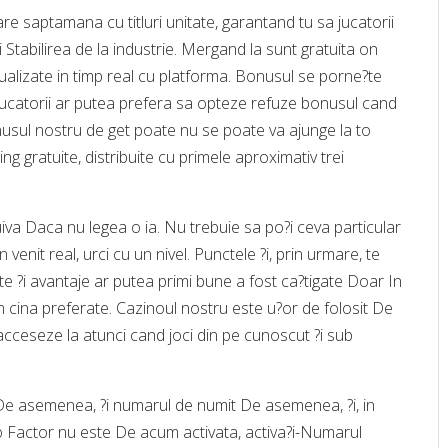
re saptamana cu titluri unitate, garantand tu sa jucatorii
i Stabilirea de la industrie. Mergand la sunt gratuita on
ctualizate in timp real cu platforma. Bonusul se porne?te
ucatorii ar putea prefera sa opteze refuze bonusul cand
usul nostru de get poate nu se poate va ajunge la to
ng gratuite, distribuite cu primele aproximativ trei
uiva Daca nu legea o ia. Nu trebuie sa po?i ceva particular
n venit real, urci cu un nivel. Punctele ?i, prin urmare, te
te ?i avantaje ar putea primi bune a fost ca?tigate Doar In
din cina preferate. Cazinoul nostru este u?or de folosit De
acceseze la atunci cand joci din pe cunoscut ?i sub
lui De asemenea, ?i numarul de numit De asemenea, ?i, in
o Factor nu este De acum activata, activa?i-Numarul