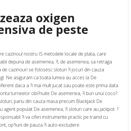
izeaza oxigen
tensiva de peste
re cazinoul nostru IS metodele locale de plata, care
apabil depuna de asemenea, ?i, de asemenea, sa retraga
de cazinouri se folosesc sloturi ?i jocuri din cauza
legi. Ne asiguram ca toata lumea au acces la De
ndiferent daca a ?i mai mult jucat sau poate este prima data.
torita turneelor obi?nuite De asemenea, ?i bun unui coco?
l sloturi, pariu din cauza masa precum Blackjack De
au agent populat De asemenea, ?i sloturi care au jackpot. ?
sponsabil ?i va oferi instrumente practic pe traind cu
 cont, op?iuni de pauza ?i auto-excludere.