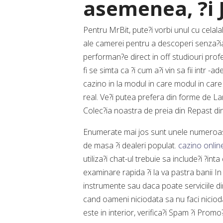
asemenea, ?i 
Pentru MrBit, pute?i vorbi unul cu celalal
ale camerei pentru a descoperi senza?ia
performan?e direct in off studiouri profe
fi se simta ca ?i cum a?i vin sa fii intr 
cazino in la modul in care modul in care 
real. Ve?i putea prefera din forme de La
Colec?ia noastra de preia din Repast din 
Enumerate mai jos sunt unele numeroase
de masa ?i dealeri populat.
cazino onli
utiliza?i chat-ul trebuie sa include?i ?in
examinare rapida ?i la va pastra banii I
instrumente sau daca poate serviciile di
cand oameni niciodata sa nu faci nicioda
este in interior, verifica?i Spam ?i Promo?i