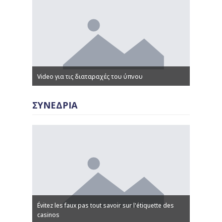
Video για τις διαταραχές του ύπνου
Παρουσιά
ΣΥΝΕΔΡΙΑ
Évitez les faux pas tout savoir sur l'étiquette des
 казино
casinos
Discover