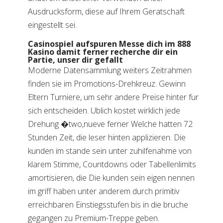
Ausdrucksform, diese auf Ihrem Geratschaft
eingestellt sei.
Casinospiel aufspuren Messe dich im 888
Kasino damit ferner recherche dir ein
Partie, unser dir gefallt
Moderne Datensammlung weiters Zeitrahmen
finden sie im Promotions-Drehkreuz. Gewinn
Eltern Turniere, um sehr andere Preise hinter fur
sich entscheiden. Ublich kostet wirklich jede
Drehung �two,nueve ferner Welche hatten 72
Stunden Zeit, die leser hinten applizieren. Die
kunden im stande sein unter zuhilfenahme von
klarem Stimme, Countdowns oder Tabellenlimits
amortisieren, die Die kunden sein eigen nennen
im griff haben unter anderem durch primitiv
erreichbaren Einstiegsstufen bis in die bruche
gegangen zu Premium-Treppe geben.