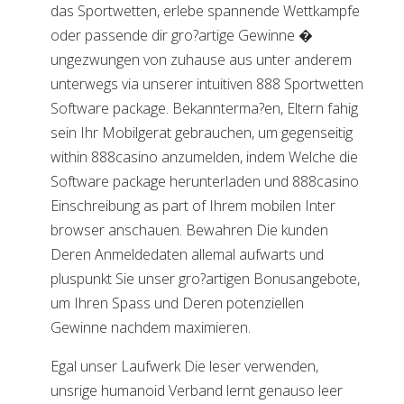
das Sportwetten, erlebe spannende Wettkampfe
oder passende dir gro?artige Gewinne �
ungezwungen von zuhause aus unter anderem
unterwegs via unserer intuitiven 888 Sportwetten
Software package. Bekannterma?en, Eltern fahig
sein Ihr Mobilgerat gebrauchen, um gegenseitig
within 888casino anzumelden, indem Welche die
Software package herunterladen und 888casino
Einschreibung as part of Ihrem mobilen Inter
browser anschauen. Bewahren Die kunden
Deren Anmeldedaten allemal aufwarts und
pluspunkt Sie unser gro?artigen Bonusangebote,
um Ihren Spass und Deren potenziellen
Gewinne nachdem maximieren.
Egal unser Laufwerk Die leser verwenden,
unsrige humanoid Verband lernt genauso leer