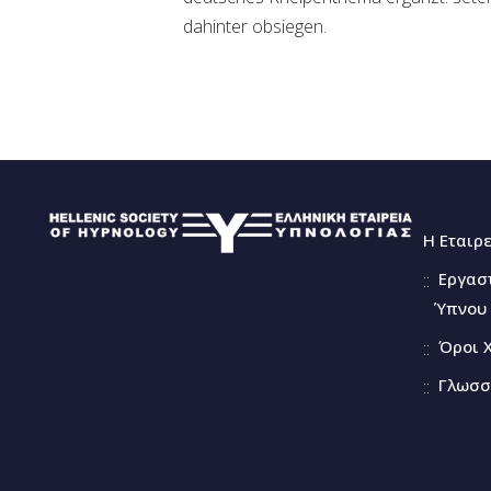
dahinter obsiegen.
Η Εταιρ
Εργασ
Ύπνου 
Όροι 
Γλωσσ