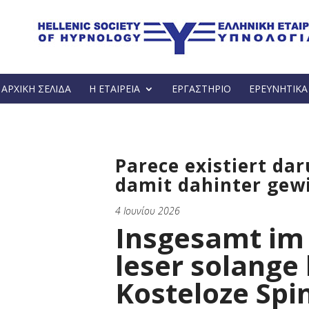
ΑΡΧΙΚΗ ΣΕΛΙΔΑ
Η ΕΤΑΙΡΕΙΑ
ΕΡΓΑΣΤΗΡΙΟ
ΕΡΕΥΝΗΤΙΚ
Parece existiert da
damit dahinter gew
4 Ιουνίου 2026
Insgesamt im 
leser solange
Kosteloze Spi