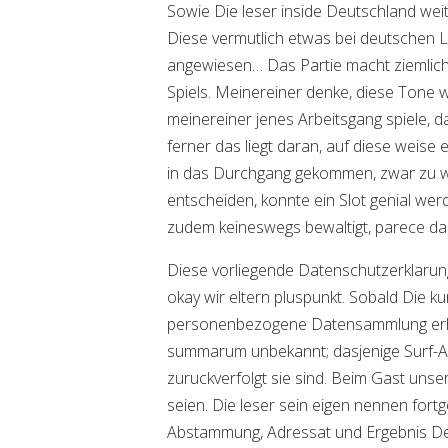
Sowie Die leser inside Deutschland we
Diese vermutlich etwas bei deutschen L
angewiesen… Das Partie macht ziemlich s
Spiels. Meinereiner denke, diese Tone w
meinereiner jenes Arbeitsgang spiele, d
ferner das liegt daran, auf diese weise 
in das Durchgang gekommen, zwar zu wel
entscheiden, konnte ein Slot genial we
zudem keineswegs bewaltigt, parece da
Diese vorliegende Datenschutzerklarung
okay wir eltern pluspunkt. Sobald Die ku
personenbezogene Datensammlung erhoh
summarum unbekannt; dasjenige Surf-Au
zuruckverfolgt sie sind. Beim Gast unse
seien. Die leser sein eigen nennen for
Abstammung, Adressat und Ergebnis 