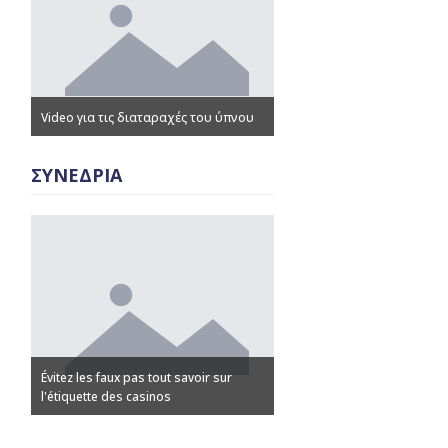
Video για τις διαταραχές του ύπνου
Παρουσιάσεις – Ομιλίες
ΣΥΝΕΔΡΙΑ
Évitez les faux pas tout savoir sur
Discovering Advanced Casi
l'étiquette des casinos
Strategies