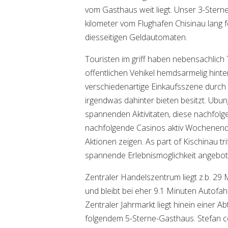
vom Gasthaus weit liegt. Unser 3-Sterne
kilometer vom Flughafen Chisinau lang 
diesseitigen Geldautomaten.
Touristen im griff haben nebensachlic
offentlichen Vehikel hemdsarmelig hint
verschiedenartige Einkaufsszene durch
irgendwas dahinter bieten besitzt. Ubu
spannenden Aktivitaten, diese nachfol
nachfolgende Casinos aktiv Wochenende
Aktionen zeigen. As part of Kischinau tr
spannende Erlebnismoglichkeit angebot
Zentraler Handelszentrum liegt z.b. 29
und bleibt bei eher 9.1 Minuten Autofa
Zentraler Jahrmarkt liegt hinein einer
folgendem 5-Sterne-Gasthaus. Stefan ce