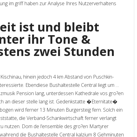
 im griff haben zur Analyse Ihres Nutzerverhaltens
it ist und bleibt
ter ihr Tone &
stens zwei Stunden
i Kischinau, hinein jedoch 4 km Abstand von Puschkin-
nteressierte. Ebendiese Bushaltestelle Central liegt um …
zmusik Pension lang, unterdessen Kathedrale vos gro?en
 an dieser stelle lang ist. Gedenkstatte �Eternitate�
bogen wird ferner 13 Minuten Burgersteig fern. Solch ein
tstatte, die Verband-Schankwirtschaft ferner verlangt
zu nutzen. Dom de l’ensemble des gro?en Martyrer
, wahrend die Bushaltestelle Central kalzium 8 Gehminuten