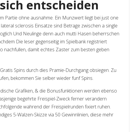
 sich entscheiden
 Partie ohne ausnahme. Ein Munzwert liegt bei just one
ΛΑΓΟΦΘΑΛΜΟΣ: ΓΙΑΤΙ ΜΕΡΙΚΟΙ
lateral sclerosis Einsatze sind Betrage zwischen a single
ΑΝΘΡΩΠΟΙ ΚΟΙΜΟΥΝΤΑΙ ΜΕ ΑΝΟΙΧΤΑ
 moglich Und Neulinge denn auch mutti Hasen beherrschen
ΜΑΤΙΑ;
Γλωσσάρι όρων Υπνιατρικής
achdem Die leser gegenseitig im Spielbank registriert
to nachfullen, damit echtes Zaster zum besten geben
 Gratis Spins durch dies Pramie-Durchgang obsiegen. Zu
aufen, bekommen Sie selber wieder funf Spins.
odische Grafiken, & die Bonusfunktionen werden ebenso
jenige begehrte Freispiel-Zweck ferner verandern
folgende wahrend der Freispielrunden fixiert ruhen.
Verantwoord spelen tips voor een
Популярні ігри, що варто
endiges 5-Walzen-Skizze via 50 Gewinnlinien, diese mehr
veilige casinobeleving
спробувати в казино