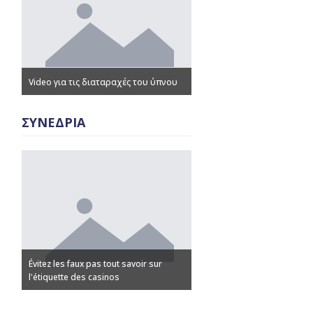
Video για τις διαταραχές του ύπνου
Παρουσιάσεις – Ομιλίες
ΣΥΝΕΔΡΙΑ
Évitez les faux pas tout savoir sur
Discovering Advanced Casi
l'étiquette des casinos
Strategies