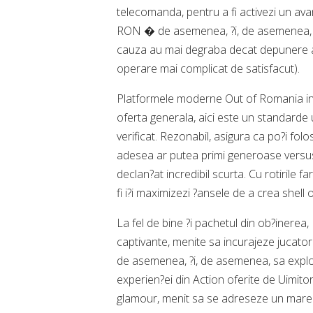
telecomanda, pentru a fi activezi un av
RON � de asemenea, ?i, de asemenea, sa
cauza au mai degraba decat depunere a f
operare mai complicat de satisfacut).
Platformele moderne Out of Romania incl
oferta generala, aici este un standarde u
verificat. Rezonabil, asigura ca po?i folo
adesea ar putea primi generoase versus o
declan?at incredibil scurta. Cu rotirile 
fi i?i maximizezi ?ansele de a crea shell 
La fel de bine ?i pachetul din ob?inerea
captivante, menite sa incurajeze jucatori
de asemenea, ?i, de asemenea, sa explor
experien?ei din Action oferite de Uimito
glamour, menit sa se adreseze un mare in