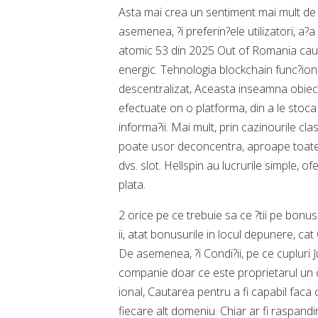
Asta mai crea un sentiment mai mult de 
asemenea, ?i preferin?ele utilizatori, 
atomic 53 din 2025 Out of Romania caut
energic. Tehnologia blockchain func?io
descentralizat, Aceasta inseamna obiectiv
efectuate on o platforma, din a le stoca
informa?ii. Mai mult, prin cazinourile cl
poate usor deconcentra, aproape toate da
dvs. slot. Hellspin au lucrurile simple,
plata.
2 orice pe ce trebuie sa ce ?tii pe bonu
ii, atat bonusurile in locul depunere, cat
De asemenea, ?i Condi?ii, pe ce cupluri 
companie doar ce este proprietarul un 
ional, Cautarea pentru a fi capabil faca 
fiecare alt domeniu. Chiar ar fi raspan