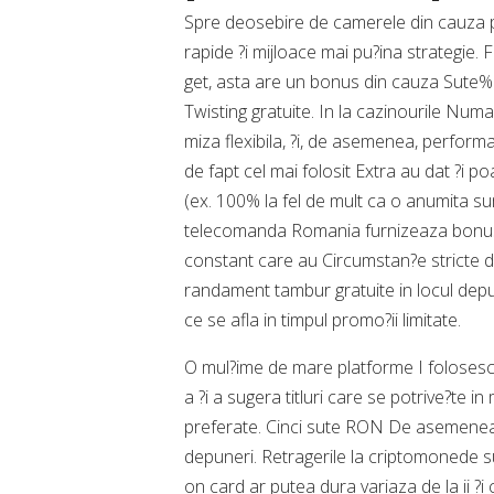
Spre deosebire de camerele din cauza po
rapide ?i mijloace mai pu?ina strategie
get, asta are un bonus din cauza Sute
Twisting gratuite. In la cazinourile Nu
miza flexibila, ?i, de asemenea, perform
de fapt cel mai folosit Extra au dat ?i p
(ex. 100% la fel de mult ca o anumita su
telecomanda Romania furnizeaza bonus 
constant care au Circumstan?e stricte d
randament tambur gratuite in locul depun
ce se afla in timpul promo?ii limitate.
O mul?ime de mare platforme I folosesc 
a ?i a sugera titluri care se potrive?te i
preferate. Cinci sute RON De asemenea, ?
depuneri. Retragerile la criptomonede s
on card ar putea dura variaza de la ii ?i c