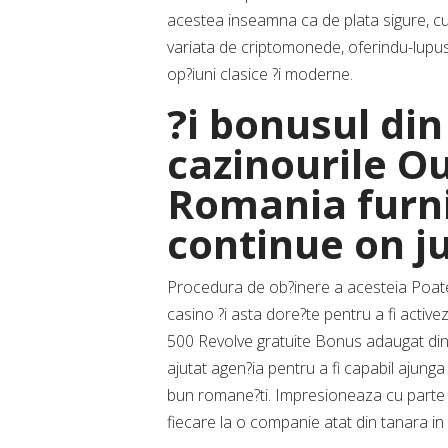
acestea inseamna ca de plata sigure, cu
variata de criptomonede, oferindu-lupus
op?iuni clasice ?i moderne.
?i bonusul din
cazinourile Ou
Romania furn
continue on ju
Procedura de ob?inere a acesteia Poate 
casino ?i asta dore?te pentru a fi activ
500 Revolve gratuite Bonus adaugat din 
ajutat agen?ia pentru a fi capabil ajung
bun romane?ti. Impresioneaza cu parte 
fiecare la o companie atat din tanara in