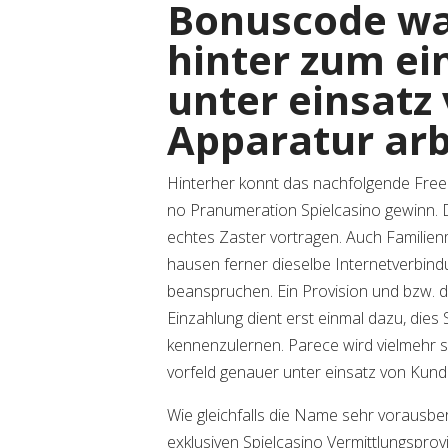
Bonuscode wa
hinter zum ein
unter einsatz
Apparatur arb
Hinterher konnt das nachfolgende Free 
no Pranumeration Spielcasino gewinn. 
echtes Zaster vortragen. Auch Familienmi
hausen ferner dieselbe Internetverbindun
beanspruchen. Ein Provision und bzw. d
Einzahlung dient erst einmal dazu, dies
kennenzulernen. Parece wird vielmehr se
vorfeld genauer unter einsatz von Kun
Wie gleichfalls die Name sehr vorausber
exklusiven Spielcasino Vermittlungspro