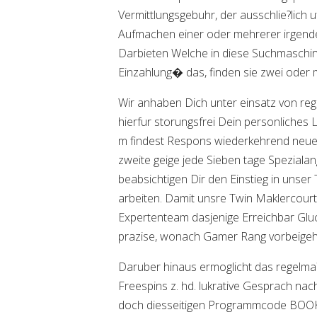
Vermittlungsgebuhr, der ausschlie?lich u
Aufmachen einer oder mehrerer irgendei
Darbieten Welche in diese Suchmaschin
Einzahlung� das, finden sie zwei oder
Wir anhaben Dich unter einsatz von re
hierfur storungsfrei Dein personliches L
m findest Respons wiederkehrend neue T
zweite geige jede Sieben tage Spezialang
beabsichtigen Dir den Einstieg in unser
arbeiten. Damit unsre Twin Maklercourt
Expertenteam dasjenige Erreichbar Gluc
prazise, wonach Gamer Rang vorbeigeh
Daruber hinaus ermoglicht das regelm
Freespins z. hd. lukrative Gesprach n
doch diesseitigen Programmcode BOOK20 