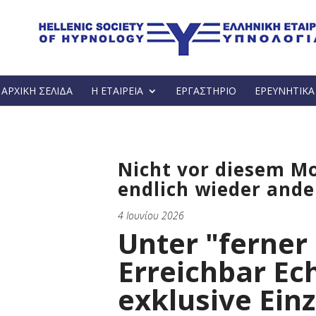
ΑΡΧΙΚΗ ΣΕΛΙΔΑ
Η ΕΤΑΙΡΕΙΑ
ΕΡΓΑΣΤΗΡΙΟ
ΕΡΕΥΝΗΤΙΚ
Nicht vor diesem M
endlich wieder ande
4 Ιουνίου 2026
Unter "ferner 
Erreichbar Ec
exklusive Einz