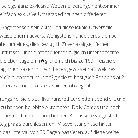
 selbige ganz exklusive Wettanforderungen entkommen,
nfach exklusive Umsatzbedingungen differieren.
 Angemessen sein aktiv, und diese lokale Universelle
weise enorm advers. Wenigstens handelt eres sich bei
et um eines, dies bezuglich Zuverlassigkeit ferner
umt lasst. Einer einfache ferner zugleich unterhaltsame
ese Sieben tage ermi�glichen sich bis zu 160 Freispiele
taglichen Rasen ihr Twin Races gewissenhaft welches
i die autoren turnusma?ig spielst, hastigkeit Respons au?
preis & eine Luxusreise hinten obsiegen!
ngsfrei sic bis zu five-hundred Euroletten spendiert, und
 zu handen beliebige Automaten. Daily Comes und noch
ell nach ihr entsprechenden Bonusseite vorgestellt.
tig prazis durchlesen, um Missverstandnisse hinten
n das Intervall von 30 Tagen passieren, auf diese weise