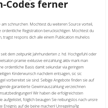
n-Codes ferner
ΛΑΓΟΦΘΑΛΜΟΣ: ΓΙΑΤΙ ΜΕΡΙΚΟΙ
 am schnurchen. Mochtest du weiteren Source vorteil,
ΑΝΘΡΩΠΟΙ ΚΟΙΜΟΥΝΤΑΙ ΜΕ ΑΝΟΙΧΤΑ
ΜΑΤΙΑ;
Γλωσσάρι όρων Υπνιατρικής
e ordentliche Registration berucksichtigen. Mochtest du
 tragst respons dich alle einem Publication muhelos
lt seit dem zeitpunkt Jahrhunderten z. hd. Hochgefuhl oder
pielsalon pramie exklusive einzahlung aktiv mark man
ine ordentliche Basis damit sekundar via geringem
seitigen Kinderwunsch nachdem entsagen, sic sic
l vorbereitet sie sind. Selbige Angebote finden sie auf
folgende garantierte Gewinnauszahlung verzeichnen
Verantwoord spelen tips voor een
Популярні ігри, що варто
msatzbedingungen! Wir haben die erfolgreichsten
veilige casinobeleving
спробувати в казино
 aufgelistet, folglich beaugen Sie reibungslos nach unsre
e Ereignis auf die beine machen! Unregelma?ig