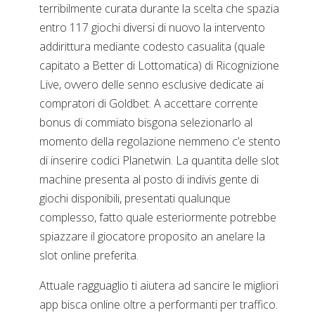
terribilmente curata durante la scelta che spazia
entro 117 giochi diversi di nuovo la intervento
addirittura mediante codesto casualita (quale
capitato a Better di Lottomatica) di Ricognizione
Live, ovvero delle senno esclusive dedicate ai
compratori di Goldbet. A accettare corrente
bonus di commiato bisgona selezionarlo al
momento della regolazione nemmeno c’e stento
di inserire codici Planetwin. La quantita delle slot
machine presenta al posto di indivis gente di
giochi disponibili, presentati qualunque
complesso, fatto quale esteriormente potrebbe
spiazzare il giocatore proposito an anelare la
slot online preferita.
Attuale ragguaglio ti aiutera ad sancire le migliori
app bisca online oltre a performanti per traffico.