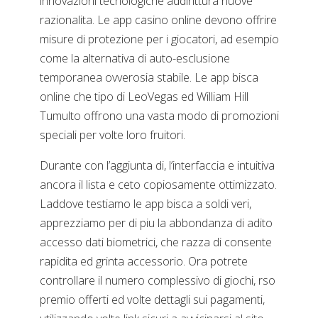
innovazioni tecnologiche addirittura nuove
razionalita. Le app casino online devono offrire
misure di protezione per i giocatori, ad esempio
come la alternativa di auto-esclusione
temporanea ovverosia stabile. Le app bisca
online che tipo di LeoVegas ed William Hill
Tumulto offrono una vasta modo di promozioni
speciali per volte loro fruitori.
Durante con l’aggiunta di, l’interfaccia e intuitiva
ancora il lista e ceto copiosamente ottimizzato.
Laddove testiamo le app bisca a soldi veri,
apprezziamo per di piu la abbondanza di adito
accesso dati biometrici, che razza di consente
rapidita ed grinta accessorio. Ora potrete
controllare il numero complessivo di giochi, rso
premio offerti ed volte dettagli sui pagamenti,