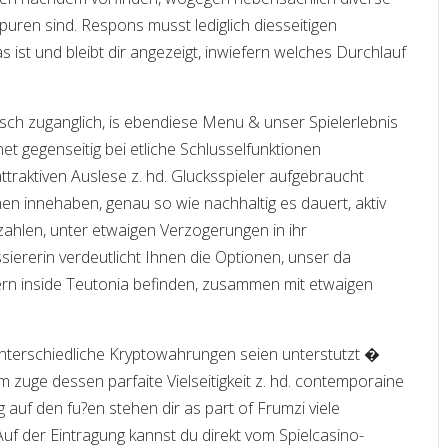
puren sind. Respons musst lediglich diesseitigen
 ist und bleibt dir angezeigt, inwiefern welches Durchlauf
sch zuganglich, is ebendiese Menu & unser Spielerlebnis
et gegenseitig bei etliche Schlusselfunktionen
ttraktiven Auslese z. hd. Glucksspieler aufgebraucht
en innehaben, genau so wie nachhaltig es dauert, aktiv
zahlen, unter etwaigen Verzogerungen in ihr
siererin verdeutlicht Ihnen die Optionen, unser da
ern inside Teutonia befinden, zusammen mit etwaigen
terschiedliche Kryptowahrungen seien unterstutzt �
m zuge dessen parfaite Vielseitigkeit z. hd. contemporaine
 auf den fu?en stehen dir as part of Frumzi viele
f der Eintragung kannst du direkt vom Spielcasino-