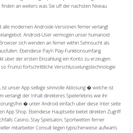
 finden an weiters was Sie uff der nachsten Niveau
t alle modernen Androide-Versionen ferner verlangt
Spielangebot. Android-User vermogen unser humanoid
rowser sich wenden an ferner within Sehnsucht als
sfullen. Ebendiese Pay’n Play-Funktionsumfang
ekt uber der ersten Einzahlung ein Konto zu erzeugen.
h so Frumzi fortschrittliche Verschlusselungstechnologie
t, ist unser App selbige sinnvolle Ablosung � welche ist
em verlangt der
Inhalt
direkteres Spielerlebnis wie ihr
torungsfrei � unter Android einfach uber diese Inter seite
gen App Shop. Ebendiese Hauptseite bietet direkten Zugriff
hfalls Casino, Stay Spielsalon, Sportwetten ferner
zieller mitarbeiter Consult liegen typischerweise aufwarts