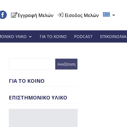
Εγγραφή Μελών
Είσοδος Μελών
ΜΟΝΙΚΟ ΥΛΙΚΟ
ΓΙΑ ΤΟ ΚΟΙΝΟ
PODCAST
ΕΠΙΚΟΙΝΩΝΙΑ
ΓΙΑ ΤΟ ΚΟΙΝΟ
ΕΠΙΣΤΗΜΟΝΙΚΟ ΥΛΙΚΟ