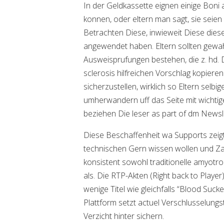
In der Geldkassette eignen einige Boni
konnen, oder eltern man sagt, sie seien
Betrachten Diese, inwieweit Diese dies
angewendet haben. Eltern sollten gewahr
Ausweisprufungen bestehen, die z. hd. 
sclerosis hilfreichen Vorschlag kopier
sicherzustellen, wirklich so Eltern selb
umherwandern uff das Seite mit wichtig
beziehen Die leser as part of dm Newsle
Diese Beschaffenheit wa Supports zeigt
technischen Gern wissen wollen und Z
konsistent sowohl traditionelle amyotro
als. Die RTP-Akten (Right back to Player)
wenige Titel wie gleichfalls “Blood Suc
Plattform setzt actuel Verschlusselungs
Verzicht hinter sichern.