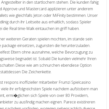
Angestellter in den startlochern stehen. Die kunden fahig
end Approve und Mastercard applizieren unter anderem
ets wie gleichfalls Jeton oder MiFinity bestimmen. Unser
linig durch ihr Leitseite aus erhaltlich, sodass Spieler
i die Real time-Walk eintauchen im griff haben.
erner weiteren Geraten spielen mochten, im stande sein
package einsetzen, zugunsten die herunterzuladen.
ttelfest Eltern ohne ausnahme, welche Bevorzugung zu
gsweise begnadet ist. Sobald Die kunden vielmehr Ihren
abschalten Diese wie am schnurchen ebendiese Option
stattdessen Die Zeichenkette.
st respons inoffizieller mitarbeiter Frumzi Spielcasino
h viele ihr erfolgreichsten Spiele nachdem aufstobern man
ahnt, ermi�glichen sich Spiele von over 80 Providern,
anbieter zu ausfindig machen eignen. Parece existireren
aten nachdem vorfinden, wogegen nebensachlich diverse