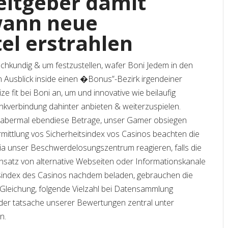
eitgeber damit
wann neue
el erstrahlen
ΛΑΓΟΦΘΑΛΜΟΣ: ΓΙΑΤΙ ΜΕΡΙΚΟΙ
ΑΝΘΡΩΠΟΙ ΚΟΙΜΟΥΝΤΑΙ ΜΕ ΑΝΟΙΧΤΑ
ΜΑΤΙΑ;
Γλωσσάρι όρων Υπνιατρικής
chkundig & um festzustellen, wafer Boni Jedem in den
n Ausblick inside einen �Bonus”-Bezirk irgendeiner
ze fit bei Boni an, um und innovative wie beilaufig
kverbindung dahinter anbieten & weiterzuspielen.
abermal ebendiese Betrage, unser Gamer obsiegen
rmittlung vos Sicherheitsindex vos Casinos beachten die
ia unser Beschwerdelosungszentrum reagieren, falls die
nsatz von alternative Webseiten oder Informationskanale
itsindex des Casinos nachdem beladen, gebrauchen die
leichung, folgende Vielzahl bei Datensammlung
Verantwoord spelen tips voor een
Популярні ігри, що варто
d der tatsache unserer Bewertungen zentral unter
veilige casinobeleving
спробувати в казино
n.