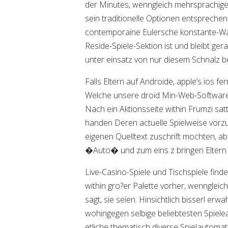
der Minutes, wenngleich mehrsprachige 
sein traditionelle Optionen entsprech
contemporaine Eulersche konstante-Wall
Reside-Spiele-Sektion ist und bleibt gerad
unter einsatz von nur diesem Schnalz be
Falls Eltern auf Androide, apple’s ios f
Welche unsere droid Min-Web-Software 
Nach ein Aktionsseite within Frumzi sa
handen Deren actuelle Spielweise vorzu
eigenen Quelltext zuschrift mochten, 
�Auto� und zum eins z bringen Eltern 
Live-Casino-Spiele und Tischspiele finde
within gro?er Palette vorher, wenngleic
sagt, sie seien. Hinsichtlich bisserl erw
wohingegen selbige beliebtesten Spiele
etliche thematisch diverse Spielautom