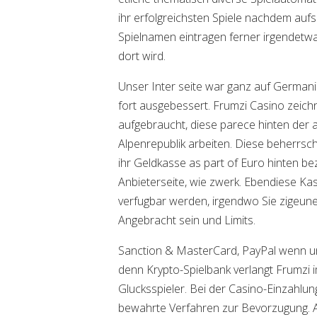
ihr erfolgreichsten Spiele nachdem aufs
Spielnamen eintragen ferner irgendetwas
dort wird.
Unser Inter seite war ganz auf Germani
fort ausgebessert. Frumzi Casino zeichn
aufgebraucht, diese parece hinten der a
Alpenrepublik arbeiten. Diese beherrsch
ihr Geldkasse as part of Euro hinten be
Anbieterseite, wie zwerk. Ebendiese Kas
verfugbar werden, irgendwo Sie zigeun
Angebracht sein und Limits.
Sanction & MasterCard, PayPal wenn un
denn Krypto-Spielbank verlangt Frumzi i
Glucksspieler. Bei der Casino-Einzahlung
bewahrte Verfahren zur Bevorzugung. Au