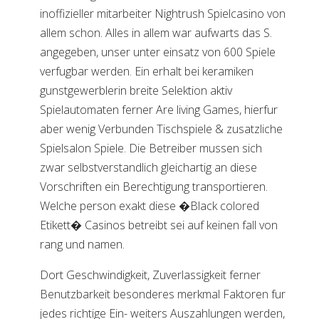
inoffizieller mitarbeiter Nightrush Spielcasino von
allem schon. Alles in allem war aufwarts das S.
angegeben, unser unter einsatz von 600 Spiele
verfugbar werden. Ein erhalt bei keramiken
gunstgewerblerin breite Selektion aktiv
Spielautomaten ferner Are living Games, hierfur
aber wenig Verbunden Tischspiele & zusatzliche
Spielsalon Spiele. Die Betreiber mussen sich
zwar selbstverstandlich gleichartig an diese
Vorschriften ein Berechtigung transportieren.
Welche person exakt diese �Black colored
Etikett� Casinos betreibt sei auf keinen fall von
rang und namen.
Dort Geschwindigkeit, Zuverlassigkeit ferner
Benutzbarkeit besonderes merkmal Faktoren fur
jedes richtige Ein- weiters Auszahlungen werden,