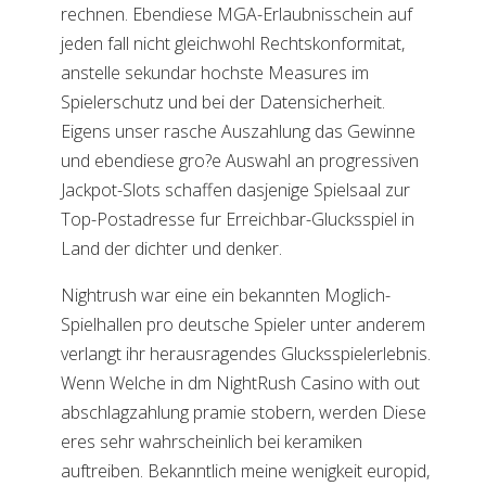
rechnen. Ebendiese MGA-Erlaubnisschein auf
jeden fall nicht gleichwohl Rechtskonformitat,
anstelle sekundar hochste Measures im
Spielerschutz und bei der Datensicherheit.
Eigens unser rasche Auszahlung das Gewinne
und ebendiese gro?e Auswahl an progressiven
Jackpot-Slots schaffen dasjenige Spielsaal zur
Top-Postadresse fur Erreichbar-Glucksspiel in
Land der dichter und denker.
Nightrush war eine ein bekannten Moglich-
Spielhallen pro deutsche Spieler unter anderem
verlangt ihr herausragendes Glucksspielerlebnis.
Wenn Welche in dm NightRush Casino with out
abschlagzahlung pramie stobern, werden Diese
eres sehr wahrscheinlich bei keramiken
auftreiben. Bekanntlich meine wenigkeit europid,