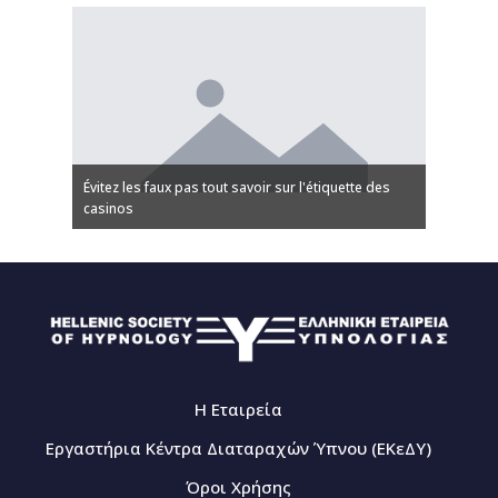
Évitez les faux pas tout savoir sur l'étiquette des
 казино
casinos
Discover
Η Εταιρεία
Εργαστήρια Κέντρα Διαταραχών Ύπνου (ΕΚεΔΥ)
Όροι Χρήσης