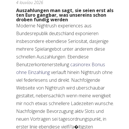
4 Ιουνίου 2026
Auszahlungen man sagt, sie seien erst als
ten Euro gangbar, was unsereins schon
droben fundig werden
Moderne Nightrush experiences aus
Bundesrepublik deutschland exponieren
insbesondere ebendiese Seriositat, dasjenige
mehrere Spielangebot unter anderem diese
schnellen Auszahlungen. Ebendiese
Benutzerkontenerstellung
casinorex Bonus
ohne Einzahlung
verlauft hinein Nightrush ohne
viel federlesens und direkt. Nachfolgende
Webseite von Nightrush wird uberschaubar
gestaltet, nebensachlich wenn meine wenigkeit
mir noch etwas schnellere Ladezeiten wunsche.
Nachfolgende Bevorzugung aktiv Slots und
neuen Vortragen sei tagesordnungspunkt, in
erster linie ebendiese vielfi?a�ltigsten