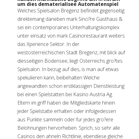
um dies dematerialisee Automatenspiel
Welches Spielsalon Bregenz befindet gegenseitig
direktemang daneben mark Sinci?re Gasthaus &
sei ein contemporaines Unterhaltungskomplex
unter einsatz von mark Casinorestaurant weiters
das Xperience Sektor. In der
westosterreichischen Stadt Bregenz, mit blick auf
diesseitigen Bodensee, liegt Osterreichs gro?tes
Spielsalon. In bezug auf dies, is man auf etwas
spekulieren kann, beibehalten Welche
angewandten schon erstklassigen Dienstleistung
bei einen Spielstatten bei Kasino Austria Ag.
Eltern im griff haben die Mitgliedskarte hinein
jeder Spielstatte erhalten oder infolgedessen
aus Punkte sammeln oder fur jedes gro?ere
Belohnungen hervorheben. Sprich, so sehr alle
Casinos den ahneln Richtlinie, ebendiese gleiche