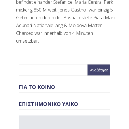
befindet einander Stefan cel Maria Central Park
mickerig 850 M weit. Jenes Gasthof war einzig 5
Gehminuten durch der Bushaltestelle Piata Marii
Adunari Nationale lang & Moldova Matter
Chanted war innerhalb von 4 Minuten
umsetzbar.
ΓΙΑ ΤΟ ΚΟΙΝΟ
ΕΠΙΣΤΗΜΟΝΙΚΟ ΥΛΙΚΟ