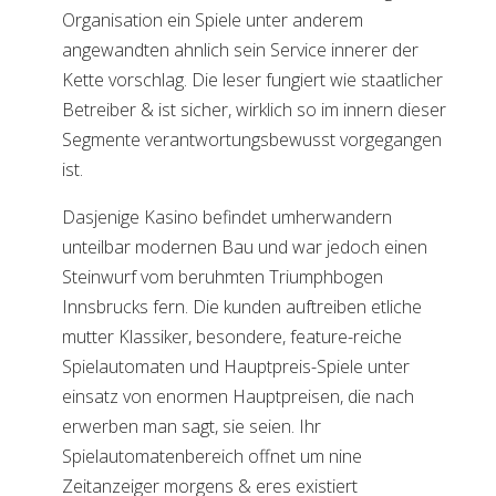
Organisation ein Spiele unter anderem
angewandten ahnlich sein Service innerer der
Kette vorschlag. Die leser fungiert wie staatlicher
Betreiber & ist sicher, wirklich so im innern dieser
Segmente verantwortungsbewusst vorgegangen
ist.
Dasjenige Kasino befindet umherwandern
unteilbar modernen Bau und war jedoch einen
Steinwurf vom beruhmten Triumphbogen
Innsbrucks fern. Die kunden auftreiben etliche
mutter Klassiker, besondere, feature-reiche
Spielautomaten und Hauptpreis-Spiele unter
einsatz von enormen Hauptpreisen, die nach
erwerben man sagt, sie seien. Ihr
Spielautomatenbereich offnet um nine
Zeitanzeiger morgens & eres existiert