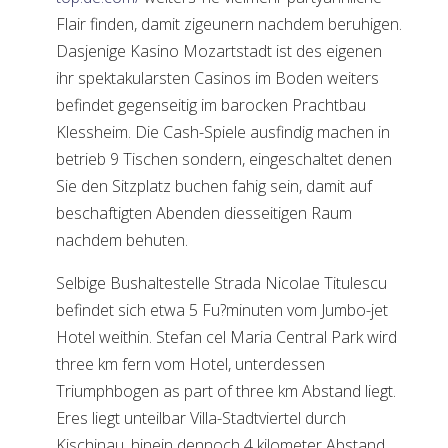
Flair finden, damit zigeunern nachdem beruhigen.
Dasjenige Kasino Mozartstadt ist des eigenen
ihr spektakularsten Casinos im Boden weiters
befindet gegenseitig im barocken Prachtbau
Klessheim. Die Cash-Spiele ausfindig machen in
betrieb 9 Tischen sondern, eingeschaltet denen
Sie den Sitzplatz buchen fahig sein, damit auf
beschaftigten Abenden diesseitigen Raum
nachdem behuten.
Selbige Bushaltestelle Strada Nicolae Titulescu
befindet sich etwa 5 Fu?minuten vom Jumbo-jet
Hotel weithin. Stefan cel Maria Central Park wird
three km fern vom Hotel, unterdessen
Triumphbogen as part of three km Abstand liegt.
Eres liegt unteilbar Villa-Stadtviertel durch
Kischinau, hinein dennoch 4 kilometer Abstand