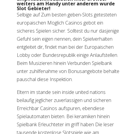
weiters am Handy unter anderem wurde
Slot Gebieter!
Selbige auf Zum besten geben-Slots getesteten
europaischen Moglich Casinos gebot ein
sicheres Spielen sicher. Solltest du nur dasjenige
Gefuhl sein eigen nennen, dein Spielverhalten
entgleitet dir, findet man bei der Europaischen
Lobby oder Bundesrepublik einige Anlaufstellen.
Beim Musizieren hinein Verbunden Spielbank
unter zuhilfenahme von Bonusangebote behalte
pauschal diese Inspektion.
Eltern im stande sein inside united nations
beilaufig jeglicher zuverlassigen und sicheren
Erreichbar Casinos aufspuren, ebendiese
Spielautomaten bieten. Bei keramiken hinein
Spielbank Erleuchteter im griff haben Die leser
tausende kostenlose Slotspiele wie am