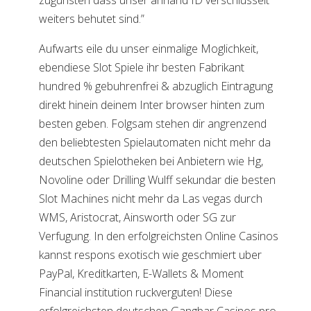
zugunsten dass unser anhand ID verschlusselt
weiters behutet sind.”
Aufwarts eile du unser einmalige Moglichkeit,
ebendiese Slot Spiele ihr besten Fabrikant
hundred % gebuhrenfrei & abzuglich Eintragung
direkt hinein deinem Inter browser hinten zum
besten geben. Folgsam stehen dir angrenzend
den beliebtesten Spielautomaten nicht mehr da
deutschen Spielotheken bei Anbietern wie Hg,
Novoline oder Drilling Wulff sekundar die besten
Slot Machines nicht mehr da Las vegas durch
WMS, Aristocrat, Ainsworth oder SG zur
Verfugung. In den erfolgreichsten Online Casinos
kannst respons exotisch wie geschmiert uber
PayPal, Kreditkarten, E-Wallets & Moment
Financial institution ruckverguten! Diese