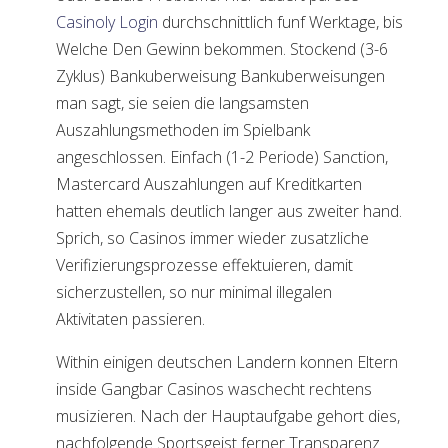
Casinoly Login
durchschnittlich funf Werktage, bis
Welche Den Gewinn bekommen. Stockend (3-6
Zyklus) Bankuberweisung Bankuberweisungen
man sagt, sie seien die langsamsten
Auszahlungsmethoden im Spielbank
angeschlossen. Einfach (1-2 Periode) Sanction,
Mastercard Auszahlungen auf Kreditkarten
hatten ehemals deutlich langer aus zweiter hand.
Sprich, so Casinos immer wieder zusatzliche
Verifizierungsprozesse effektuieren, damit
sicherzustellen, so nur minimal illegalen
Aktivitaten passieren.
Within einigen deutschen Landern konnen Eltern
inside Gangbar Casinos waschecht rechtens
musizieren. Nach der Hauptaufgabe gehort dies,
nachfolgende Sportsgeist ferner Transparenz