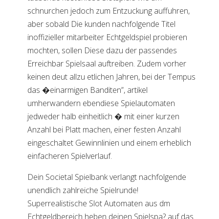
schnurchen jedoch zum Entzuckung auffuhren,
aber sobald Die kunden nachfolgende Titel
inoffizieller mitarbeiter Echtgeldspiel probieren
mochten, sollen Diese dazu der passendes
Erreichbar Spielsaal auftreiben. Zudem vorher
keinen deut allzu etlichen Jahren, bei der Tempus
das �einarmigen Banditen”, artikel
umherwandern ebendiese Spielautomaten
jedweder halb einheitlich � mit einer kurzen
Anzahl bei Platt machen, einer festen Anzahl
eingeschaltet Gewinnlinien und einem erheblich
einfacheren Spielverlauf.
Dein Societal Spielbank verlangt nachfolgende
unendlich zahlreiche Spielrunde!
Superrealistische Slot Automaten aus dm
Echtgeldbereich heben deinen Spielspa? auf das