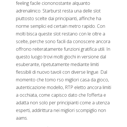
feeling facile ciononostante alquanto
adrenalinico. Starburst resta una delle slot
piuttosto scelte dai principianti, affinche ha
norme semplici ed certain metro rapido. Con
molti bisca queste slot restano con le oltre a
scelte, perche sono facili da conoscere ancora
offrono reiteratamente funzioni gratifica utili. In
questo luogo trovi molti giochi in versione dal
esuberante, ripetutamente mediante limiti
flessibili di nuovo tavoli con diverse lingue. Dal
momento che tomo rso migliori casa da gioco,
autenticazione modello, RTP eletto ancora limiti
a occhiata, come capisco dato che l’offerta e
adatta non solo per principianti come a utenza
esperti, addirittura nei migliori scompiglio non
aams.