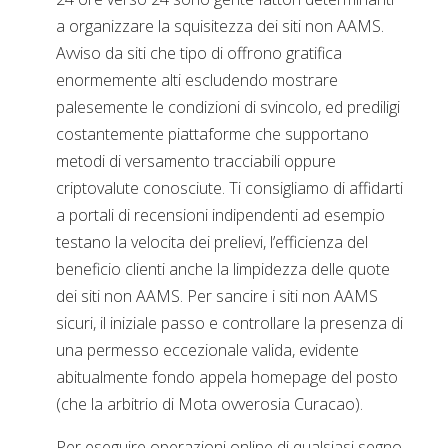
a organizzare la squisitezza dei siti non AAMS.
Avviso da siti che tipo di offrono gratifica
enormemente alti escludendo mostrare
palesemente le condizioni di svincolo, ed prediligi
costantemente piattaforme che supportano
metodi di versamento tracciabili oppure
criptovalute conosciute. Ti consigliamo di affidarti
a portali di recensioni indipendenti ad esempio
testano la velocita dei prelievi, l’efficienza del
beneficio clienti anche la limpidezza delle quote
dei siti non AAMS. Per sancire i siti non AAMS
sicuri, il iniziale passo e controllare la presenza di
una permesso eccezionale valida, evidente
abitualmente fondo appela homepage del posto
(che la arbitrio di Mota ovverosia Curacao).
Per eseguire operazioni online di qualsiasi segno