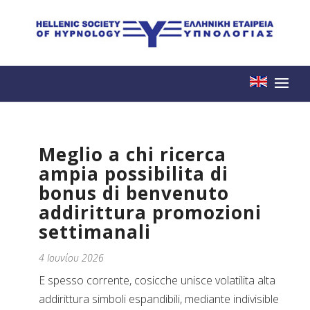
Meglio a chi ricerca
ampia possibilita di
bonus di benvenuto
addirittura promozioni
settimanali
4 Ιουνίου 2026
E spesso corrente, cosicche unisce volatilita alta
addirittura simboli espandibili, mediante indivisible