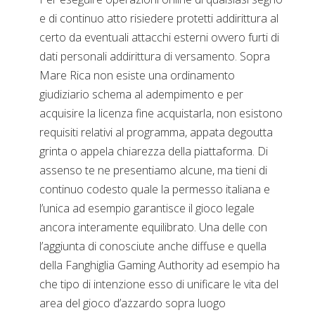
e di continuo atto risiedere protetti addirittura al
certo da eventuali attacchi esterni ovvero furti di
dati personali addirittura di versamento. Sopra
Mare Rica non esiste una ordinamento
giudiziario schema al adempimento e per
acquisire la licenza fine acquistarla, non esistono
requisiti relativi al programma, appata degoutta
grinta o appela chiarezza della piattaforma. Di
assenso te ne presentiamo alcune, ma tieni di
continuo codesto quale la permesso italiana e
l’unica ad esempio garantisce il gioco legale
ancora interamente equilibrato. Una delle con
l’aggiunta di conosciute anche diffuse e quella
della Fanghiglia Gaming Authority ad esempio ha
che tipo di intenzione esso di unificare le vita del
area del gioco d’azzardo sopra luogo