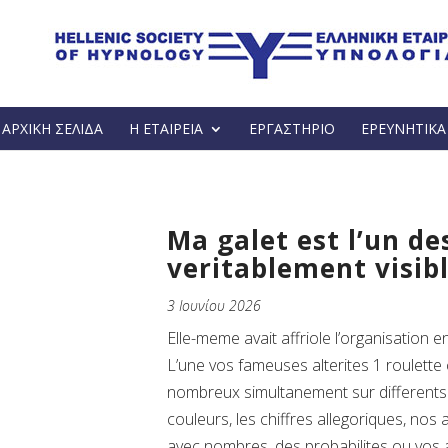
ΑΡΧΙΚΗ ΣΕΛΙΔΑ
Η ΕΤΑΙΡΕΙΑ
ΕΡΓΑΣΤΗΡΙΟ
ΕΡΕΥΝΗΤΙΚ
Ma galet est l’un de
veritablement visibl
3 Ιουνίου 2026
Elle-meme avait affriole l’organisation e
L’une vos fameuses alterites 1 roulett
nombreux simultanement sur differents 
couleurs, les chiffres allegoriques, nos 
avec nombres, des probabilites ou vos as