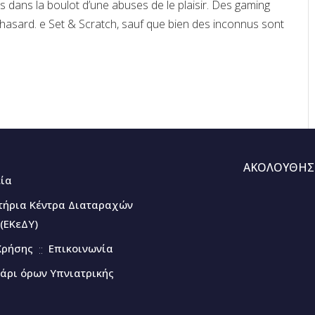
s dans la boulot d’une abuses de le plaisir. Des gaming
t hasard. e Set & Scratch, sauf que bien des inconnus sont
ΑΚΟΛΟΥΘΗΣ
εία
τήρια Κέντρα Διαταραχών
(ΕΚεΔΥ)
Χρήσης
Επικοινωνία
άρι όρων Υπνιατρικής