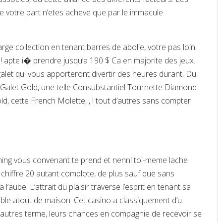
ue votre part n’etes acheve que par le immacule
ΛΑΓΟΦΘΑΛΜΟΣ: ΓΙΑΤΙ ΜΕΡΙΚΟΙ
ge collection en tenant barres de abolie, votre pas loin
ΑΝΘΡΩΠΟΙ ΚΟΙΜΟΥΝΤΑΙ ΜΕ ΑΝΟΙΧΤΑ
ΜΑΤΙΑ;
Γλωσσάρι όρων Υπνιατρικής
 ! apte i� prendre jusqu’a 190 $ Ca en majorite des jeux.
galet qui vous apporteront divertir des heures durant. Du
Galet Gold, une telle Consubstantiel Tournette Diamond
d, cette French Molette, , ! tout d’autres sans compter
ming vous convenant te prend et nenni toi-meme lache
chiffre 20 autant complote, de plus sauf que sans
aube. L’attrait du plaisir traverse l’esprit en tenant sa
Verantwoord spelen tips voor een
Популярні ігри, що варто
veilige casinobeleving
спробувати в казино
ible atout de maison. Cet casino a classiquement d’u
 d’autres terme, leurs chances en compagnie de recevoir se