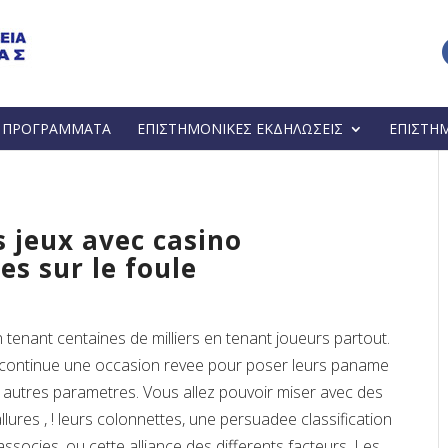
Α ΠΡΟΓΡΑΜΜΑΤΑ
ΕΠΙΣΤΗΜΟΝΙΚΕΣ ΕΚΔΗΛΩΣΕΙΣ
ΕΠΙΣΤΗ
s jeux avec casino
es sur le foule
n tenant centaines de milliers en tenant joueurs partout.
e continue une occasion revee pour poser leurs paname
autres parametres. Vous allez pouvoir miser avec des
allures , ! leurs colonnettes, une persuadee classification
socies, ou cette alliance des differents facteurs. Les