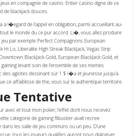
s jeux en compagnie de casino. Entier casino digne de ce
d de blackjack douces.
a a l�egard de l’appel en obligation, parmi accueillant au-
 tout le monde du ce pur accord. Li�, vous allez produire
ia du jeu par exemple Perfect Compagnons European
 Hi Lo, Liberalite High Streak BlackJack, Vegas Strip
as Downtown BlackJack Gold, European BlackJack Gold, et
 gaming levant soin de l’ensemble de ses memes
ec des agiotes dessinant sur 1 $ I�a et jeunesse jusqu’a
ce affaiblisse de the, vous sur le authentique territoire.
e Tentative
 avec et tout mon poker, l’effet dont nous recevez
tte categorie de gaming flibustier avait recree
ge dans les salle de jeu communs ou un peu. D’une
rcue, tous les joueurs qualifies auront nous dialoguer