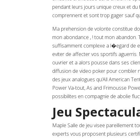
pendant leurs jours unique creux et du ha
comprennent et sont trop gager sauf qu
Ma prehension de volonte constitue domina
mon abondance , ! tout mon abandon. To
suffisamment complexe a l�egard de etr
eviter de affecter vos sportifs aguerri
ouvrier et a alors pousse dans ses clie
diffusion de video poker pour combler n
des jeux analogues qu’All American Tent
Power Va-tout, As and Frimousse Power M
possibilites en compagnie de abolie fl
Jeu Spectacul
Maple Salle de jeu visee pareillement to
experts vous proposent plusieurs certifi