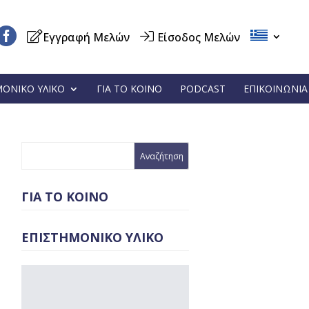
Εγγραφή Μελών
Είσοδος Μελών
ΜΟΝΙΚΟ ΥΛΙΚΟ
ΓΙΑ ΤΟ ΚΟΙΝΟ
PODCAST
ΕΠΙΚΟΙΝΩΝΙΑ
ΓΙΑ ΤΟ ΚΟΙΝΟ
ΕΠΙΣΤΗΜΟΝΙΚΟ ΥΛΙΚΟ