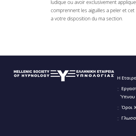
ludique ou avoir exclusivement applique
comprennent les aiguilles a peler et ce
a votre disposition du ma section.
Η Εταιρ
Εργασ
Ύπνου 
Όροι 
Γλωσσ