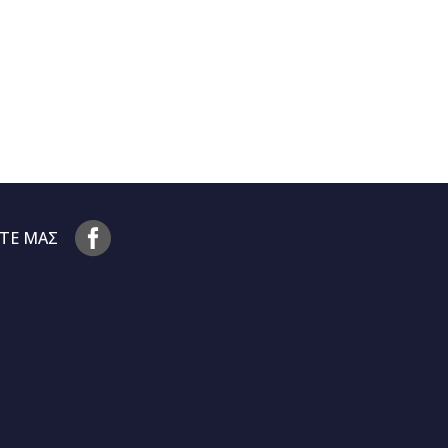
ΤΕ ΜΑΣ