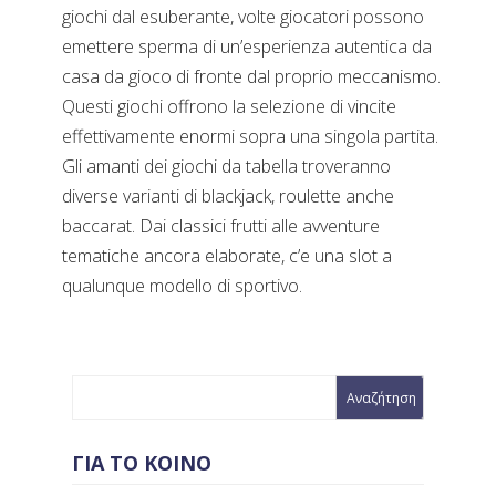
giochi dal esuberante, volte giocatori possono
emettere sperma di un’esperienza autentica da
casa da gioco di fronte dal proprio meccanismo.
Questi giochi offrono la selezione di vincite
effettivamente enormi sopra una singola partita.
Gli amanti dei giochi da tabella troveranno
diverse varianti di blackjack, roulette anche
baccarat. Dai classici frutti alle avventure
tematiche ancora elaborate, c’e una slot a
qualunque modello di sportivo.
ΓΙΑ ΤΟ ΚΟΙΝΟ