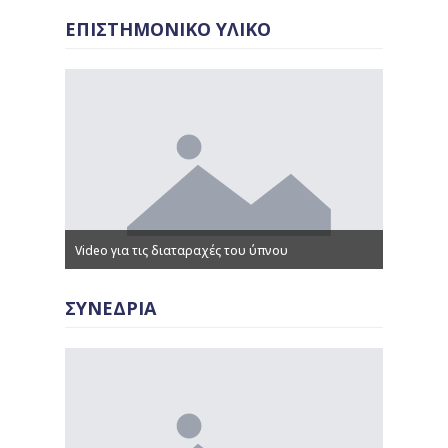
ΕΠΙΣΤΗΜΟΝΙΚΟ ΥΛΙΚΟ
Video για τις διαταραχές του ύπνου
Παρουσιά
ΣΥΝΕΔΡΙΑ