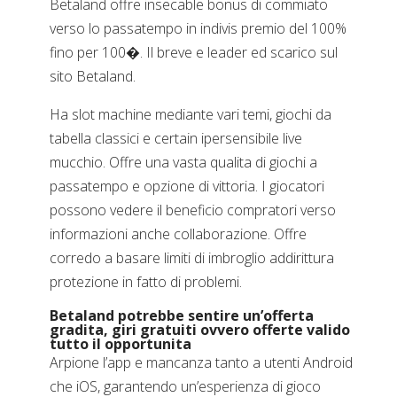
Betaland offre insecable bonus di commiato
verso lo passatempo in indivis premio del 100%
fino per 100�. Il breve e leader ed scarico sul
sito Betaland.
Ha slot machine mediante vari temi, giochi da
tabella classici e certain ipersensibile live
mucchio. Offre una vasta qualita di giochi a
passatempo e opzione di vittoria. I giocatori
possono vedere il beneficio compratori verso
informazioni anche collaborazione. Offre
corredo a basare limiti di imbroglio addirittura
protezione in fatto di problemi.
Betaland potrebbe sentire un’offerta
gradita, giri gratuiti ovvero offerte valido
tutto il opportunita
Arpione l’app e mancanza tanto a utenti Android
che iOS, garantendo un’esperienza di gioco