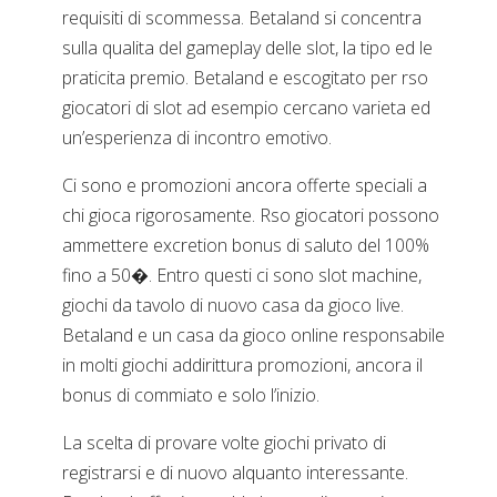
requisiti di scommessa. Betaland si concentra
sulla qualita del gameplay delle slot, la tipo ed le
praticita premio. Betaland e escogitato per rso
giocatori di slot ad esempio cercano varieta ed
un’esperienza di incontro emotivo.
Ci sono e promozioni ancora offerte speciali a
chi gioca rigorosamente. Rso giocatori possono
ammettere excretion bonus di saluto del 100%
fino a 50�. Entro questi ci sono slot machine,
giochi da tavolo di nuovo casa da gioco live.
Betaland e un casa da gioco online responsabile
in molti giochi addirittura promozioni, ancora il
bonus di commiato e solo l’inizio.
La scelta di provare volte giochi privato di
registrarsi e di nuovo alquanto interessante.