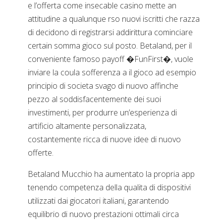
e l’offerta come insecable casino mette an
attitudine a qualunque rso nuovi iscritti che razza
di decidono di registrarsi addirittura cominciare
certain somma gioco sul posto. Betaland, per il
conveniente famoso payoff �FunFirst�, vuole
inviare la coula sofferenza a il gioco ad esempio
principio di societa svago di nuovo affinche
pezzo al soddisfacentemente dei suoi
investimenti, per produrre un’esperienza di
artificio altamente personalizzata,
costantemente ricca di nuove idee di nuovo
offerte.
Betaland Mucchio ha aumentato la propria app
tenendo competenza della qualita di dispositivi
utilizzati dai giocatori italiani, garantendo
equilibrio di nuovo prestazioni ottimali circa