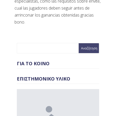
especialistas, como las requisitos sobre envite,
cual las jugadores deben seguir antes de
arrinconar los ganancias obtenidas gracias
bono.
ΓΙΑ ΤΟ ΚΟΙΝΟ
ΕΠΙΣΤΗΜΟΝΙΚΟ ΥΛΙΚΟ