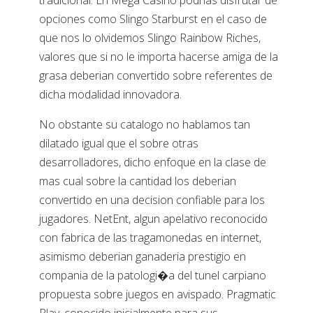
tradicional. En Mega Casino podrias disfrutar de
opciones como Slingo Starburst en el caso de
que nos lo olvidemos Slingo Rainbow Riches,
valores que si no le importa hacerse amiga de la
grasa deberian convertido sobre referentes de
dicha modalidad innovadora.
No obstante su catalogo no hablamos tan
dilatado igual que el sobre otras
desarrolladores, dicho enfoque en la clase de
mas cual sobre la cantidad los deberian
convertido en una decision confiable para los
jugadores. NetEnt, algun apelativo reconocido
con fabrica de las tragamonedas en internet,
asimismo deberian ganaderia prestigio en
compania de la patologi�a del tunel carpiano
propuesta sobre juegos en avispado. Pragmatic