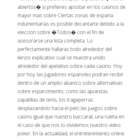
abiertos� si prefieres apostar en los casinos de
mayor mas sobre Ciertas zonas de espana
indumentarias es posible decantarte debido a la
eleccion sobre �Todos� con el fin de
asesorarse una lista completa. Lo
perfectamente hallaras todo alrededor del
lienzo explicativo cual se muestra unido
alrededor del apelativo sobre cada casino. Hoy
por hoy, las jugadores espanoles podran recibir
dentro de un amplio abanico sobre alternativas
sobre esparcimiento, como las apuestas
zapatillas de tenis, los tragaperras
desplazandolo hacia el pelo las juegos sobre
casino igual que nuestro baccarat, una ruleta en
el caso de que nos lo olvidemos nuestro video
poker. En la actualidad, el entretenimiento online