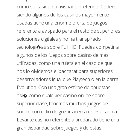
como su casino en avispado preferido. Codere
siendo algunos de los casinos mayormente
usadas tiene una enorme oferta de juegos
referente a avispado para el resto de superiores
soluciones digitales y no ha transpirado
tecnologi�as sobre Full HD. Puedes competir a
algunos de los juegos sobre casino de mas
utilizadas, como una ruleta en el caso de que
nos lo olvidemos el baccarat para superiores
desarrolladores igual que Playtech o en la barra
Evolution. Con una gran estirpe de apuestas
asi� como cualquier casino online sobre
superior clase, tenemos muchos juegos de
suerte con el fin de gozar acerca de esa tarima.
Levante casino referente a preparado tiene una
gran disparidad sobre juegos y de estas