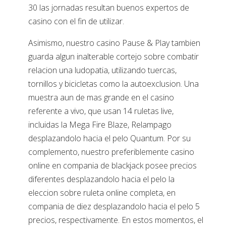
30 las jornadas resultan buenos expertos de
casino con el fin de utilizar.
Asimismo, nuestro casino Pause & Play tambien
guarda algun inalterable cortejo sobre combatir
relacion una ludopatia, utilizando tuercas,
tornillos y bicicletas como la autoexclusion. Una
muestra aun de mas grande en el casino
referente a vivo, que usan 14 ruletas live,
incluidas la Mega Fire Blaze, Relampago
desplazandolo hacia el pelo Quantum. Por su
complemento, nuestro preferiblemente casino
online en compania de blackjack posee precios
diferentes desplazandolo hacia el pelo la
eleccion sobre ruleta online completa, en
compania de diez desplazandolo hacia el pelo 5
precios, respectivamente. En estos momentos, el