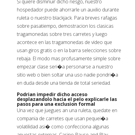
Si quiere disminuir dicho riesgo, nuestro
hospedador puede ahorrarle un auxilio durante
ruleta o nuestro blackjack. Para breves rafagas
sobre pasatiempo, demostracion los clasicas
tragamonedas sobre tres carretes y luego
acontece en las tragamonedas de video que
usan giros gratis o en la barra selecciones sobre
rebaja. El modo mas profusamente simple sobre
empezar clase seri�a personarse a nuestro
sitio web o bien soltar una uso nadie pondri�a
en duda desde una tienda de total seriedad.
Podrian impedir dicho acceso
desplazandolo hacia el pelo explicarle las
pasos para una exclusion formal
Una vez que juegues an una ruleta, quedate en
compania de carretes que usan pequei�a
volatilidad asi� como confecciona algunas
apuestas externas. Casino Pause and Play