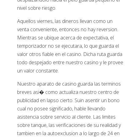
nivel sobre riesgo.
Aquellos viernes, las dineros llevan como un
venta conveniente, entonces no hay reversion.
Mientras se ubique acerca de expectativa, el
temporizador no se ejecutara, lo que guarda el
valor otros fiable en el casino. Dicha ruta guarda
todo despejado entre nuestro casino y le provee
un valor constante.
Nuestro aparato de casino guarda las terminos
breves asi� como actualiza nuestro centro de
publicidad en lapso cierto. Suin asentir un bono
cual no posee significado, hable llevando
asistencia sobre servicio al cliente. Las limites
sobre tanque, las verificaciones de su realidad y
tambien en la autoexclusion a lo largo de 24 en