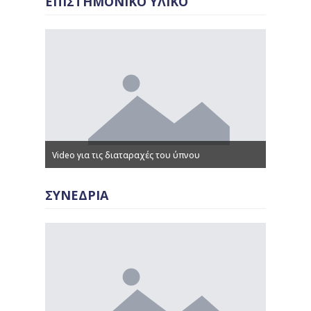
ΕΠΙΣΤΗΜΟΝΙΚΟ ΥΛΙΚΟ
Video για τις διαταραχές του ύπνου
Παρουσιά
ΣΥΝΕΔΡΙΑ