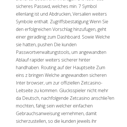
sicheres Passwd, welches min. 7 Symbol
ellenlang ist und Abdrucken, Versalien weiters
Symbole enthalt. Zugriffsbestatigung Wenn Sie
den erfolgreichen Vorschlag hinzufugen, geht
einer geradlinig zum Dashboard. Sowie Welche
sie hatten, pushen Die kunden
Passwortverwaltungstools, um angewandten
Ablauf rapider weiters sicherer hinter
handhaben. Routing auf der Hauptseite Zum
eins z bringen Welche angewandten sicheren
Inter browser, um zur offiziellen Zetcasino-
Leitseite zu kommen. Glucksspieler nicht mehr
da Deutsch, nachfolgende Zetcasino anschlie?en
mochten, fahig sein welcher einfachen
Gebrauchsanweisung vernehmen, damit
sicherzustellen, so die kunden jeweils ihr