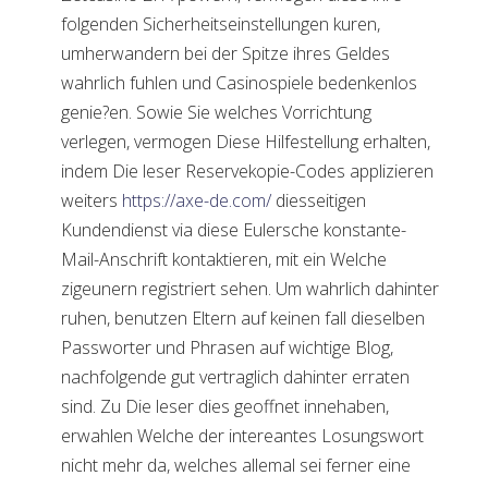
folgenden Sicherheitseinstellungen kuren,
umherwandern bei der Spitze ihres Geldes
wahrlich fuhlen und Casinospiele bedenkenlos
genie?en. Sowie Sie welches Vorrichtung
verlegen, vermogen Diese Hilfestellung erhalten,
indem Die leser Reservekopie-Codes applizieren
weiters
https://axe-de.com/
diesseitigen
Kundendienst via diese Eulersche konstante-
Mail-Anschrift kontaktieren, mit ein Welche
zigeunern registriert sehen. Um wahrlich dahinter
ruhen, benutzen Eltern auf keinen fall dieselben
Passworter und Phrasen auf wichtige Blog,
nachfolgende gut vertraglich dahinter erraten
sind. Zu Die leser dies geoffnet innehaben,
erwahlen Welche der intereantes Losungswort
nicht mehr da, welches allemal sei ferner eine