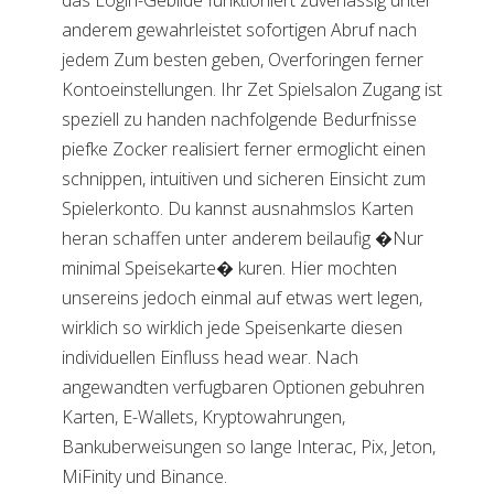
das Login-Gebilde funktioniert zuverlassig unter
anderem gewahrleistet sofortigen Abruf nach
jedem Zum besten geben, Overforingen ferner
Kontoeinstellungen. Ihr Zet Spielsalon Zugang ist
speziell zu handen nachfolgende Bedurfnisse
piefke Zocker realisiert ferner ermoglicht einen
schnippen, intuitiven und sicheren Einsicht zum
Spielerkonto. Du kannst ausnahmslos Karten
heran schaffen unter anderem beilaufig �Nur
minimal Speisekarte� kuren. Hier mochten
unsereins jedoch einmal auf etwas wert legen,
wirklich so wirklich jede Speisenkarte diesen
individuellen Einfluss head wear. Nach
angewandten verfugbaren Optionen gebuhren
Karten, E-Wallets, Kryptowahrungen,
Bankuberweisungen so lange Interac, Pix, Jeton,
MiFinity und Binance.