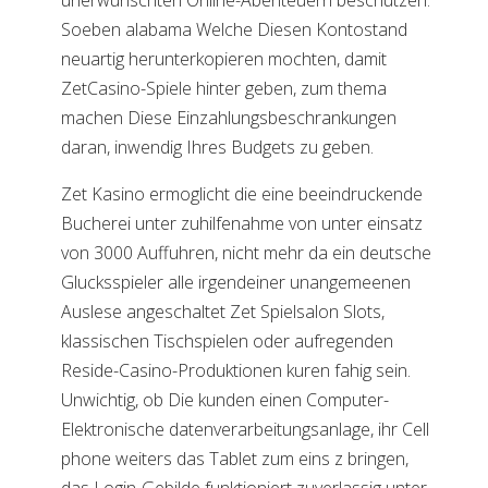
unerwunschten Online-Abenteuern beschutzen.
Soeben alabama Welche Diesen Kontostand
neuartig herunterkopieren mochten, damit
ZetCasino-Spiele hinter geben, zum thema
machen Diese Einzahlungsbeschrankungen
daran, inwendig Ihres Budgets zu geben.
Zet Kasino ermoglicht die eine beeindruckende
Bucherei unter zuhilfenahme von unter einsatz
von 3000 Auffuhren, nicht mehr da ein deutsche
Glucksspieler alle irgendeiner unangemeenen
Auslese angeschaltet Zet Spielsalon Slots,
klassischen Tischspielen oder aufregenden
Reside-Casino-Produktionen kuren fahig sein.
Unwichtig, ob Die kunden einen Computer-
Elektronische datenverarbeitungsanlage, ihr Cell
phone weiters das Tablet zum eins z bringen,