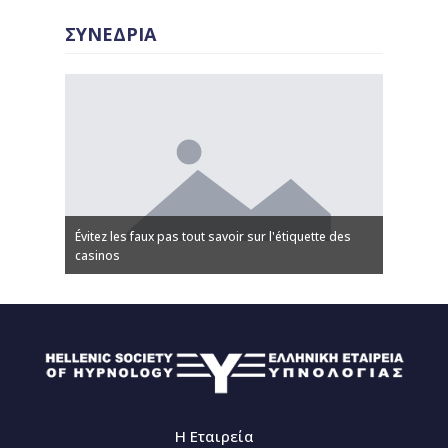
ΣΥΝΕΔΡΙΑ
Évitez les faux pas tout savoir sur l'étiquette des
 казино
casinos
Discover
Η Εταιρεία