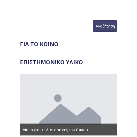
ΓΙΑ ΤΟ ΚΟΙΝΟ
ΕΠΙΣΤΗΜΟΝΙΚΟ ΥΛΙΚΟ
Video για τις διαταραχές του ύπνου
Παρουσιά