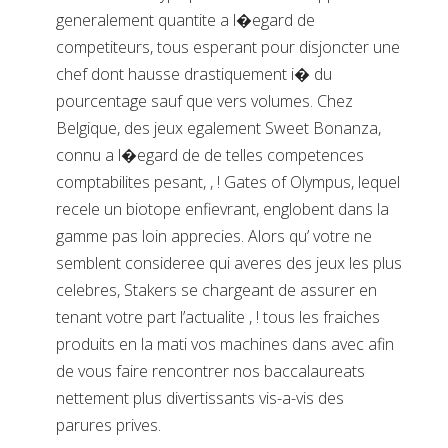
generalement quantite a l�egard de
competiteurs, tous esperant pour disjoncter une
chef dont hausse drastiquement i� du
pourcentage sauf que vers volumes. Chez
Belgique, des jeux egalement Sweet Bonanza,
connu a l�egard de de telles competences
comptabilites pesant, , ! Gates of Olympus, lequel
recele un biotope enfievrant, englobent dans la
gamme pas loin apprecies. Alors qu’ votre ne
semblent consideree qui averes des jeux les plus
celebres, Stakers se chargeant de assurer en
tenant votre part l’actualite , ! tous les fraiches
produits en la mati vos machines dans avec afin
de vous faire rencontrer nos baccalaureats
nettement plus divertissants vis-a-vis des
parures prives.