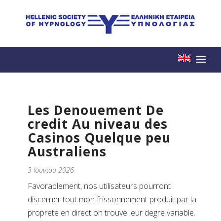
Les Denouement De
credit Au niveau des
Casinos Quelque peu
Australiens
3 Ιουνίου 2026
Favorablement, nos utilisateurs pourront
discerner tout mon frissonnement produit par la
proprete en direct on trouve leur degre variable.