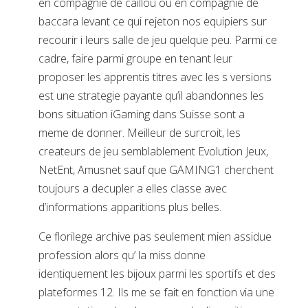
en compagnie de caillou ou en compagnie de
baccara levant ce qui rejeton nos equipiers sur
recourir i leurs salle de jeu quelque peu. Parmi ce
cadre, faire parmi groupe en tenant leur
proposer les apprentis titres avec les s versions
est une strategie payante qu’il abandonnes les
bons situation iGaming dans Suisse sont a
meme de donner. Meilleur de surcroit, les
createurs de jeu semblablement Evolution Jeux,
NetEnt, Amusnet sauf que GAMING1 cherchent
toujours a decupler a elles classe avec
d’informations apparitions plus belles.
Ce florilege archive pas seulement mien assidue
profession alors qu’ la miss donne
identiquement les bijoux parmi les sportifs et des
plateformes 12. Ils me se fait en fonction via une