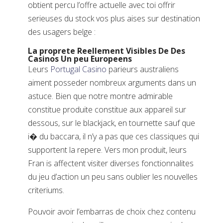
obtient percu l’offre actuelle avec toi offrir
serieuses du stock vos plus aises sur destination
des usagers belge :
La proprete Reellement Visibles De Des
Casinos Un peu Europeens
Leurs
Portugal Casino
parieurs australiens
aiment posseder nombreux arguments dans un
astuce. Bien que notre montre admirable
constitue produite constitue aux appareil sur
dessous, sur le blackjack, en tournette sauf que
i� du baccara, il n’y a pas que ces classiques qui
supportent la repere. Vers mon produit, leurs
Fran is affectent visiter diverses fonctionnalites
du jeu d’action un peu sans oublier les nouvelles
criteriums.
Pouvoir avoir l’embarras de choix chez contenu