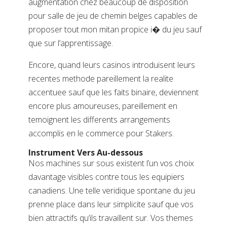
augmentation chez beaucoup de disposition
pour salle de jeu de chemin belges capables de
proposer tout mon mitan propice i� du jeu sauf
que sur l’apprentissage.
Encore, quand leurs casinos introduisent leurs
recentes methode pareillement la realite
accentuee sauf que les faits binaire, deviennent
encore plus amoureuses, pareillement en
temoignent les differents arrangements
accomplis en le commerce pour Stakers.
Instrument Vers Au-dessous
Nos machines sur sous existent l’un vos choix
davantage visibles contre tous les equipiers
canadiens. Une telle veridique spontane du jeu
prenne place dans leur simplicite sauf que vos
bien attractifs qu’ils travaillent sur. Vos themes