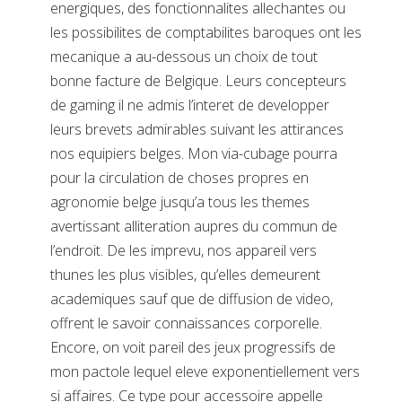
energiques, des fonctionnalites allechantes ou
les possibilites de comptabilites baroques ont les
mecanique a au-dessous un choix de tout
bonne facture de Belgique. Leurs concepteurs
de gaming il ne admis l’interet de developper
leurs brevets admirables suivant les attirances
nos equipiers belges. Mon via-cubage pourra
pour la circulation de choses propres en
agronomie belge jusqu’a tous les themes
avertissant alliteration aupres du commun de
l’endroit. De les imprevu, nos appareil vers
thunes les plus visibles, qu’elles demeurent
academiques sauf que de diffusion de video,
offrent le savoir connaissances corporelle.
Encore, on voit pareil des jeux progressifs de
mon pactole lequel eleve exponentiellement vers
si affaires. Ce type pour accessoire appelle