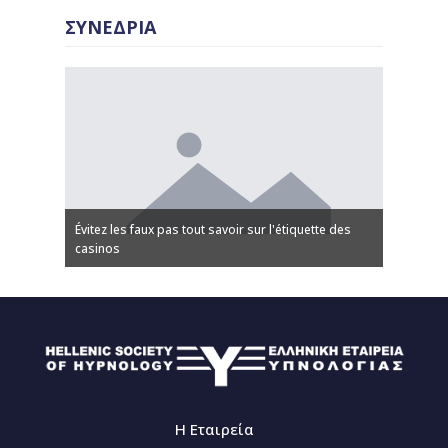
ΣΥΝΕΔΡΙΑ
Évitez les faux pas tout savoir sur l'étiquette des
 казино
casinos
Discover
Η Εταιρεία