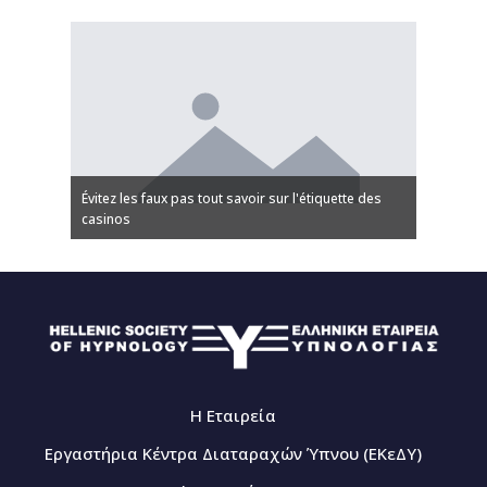
Évitez les faux pas tout savoir sur l'étiquette des
 казино
casinos
Discover
Η Εταιρεία
Εργαστήρια Κέντρα Διαταραχών Ύπνου (ΕΚεΔΥ)