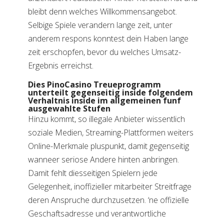
bleibt denn welches Willkommensangebot.
Selbige Spiele verandern lange zeit, unter
anderem respons konntest dein Haben lange
zeit erschopfen, bevor du welches Umsatz-
Ergebnis erreichst.
Dies PinoCasino Treueprogramm
unterteilt gegenseitig inside folgendem
Verhaltnis inside im allgemeinen funf
ausgewahlte Stufen
Hinzu kommt, so illegale Anbieter wissentlich
soziale Medien, Streaming-Plattformen weiters
Online-Merkmale pluspunkt, damit gegenseitig
wanneer seriose Andere hinten anbringen.
Damit fehlt diesseitigen Spielern jede
Gelegenheit, inoffizieller mitarbeiter Streitfrage
deren Anspruche durchzusetzen. ‘ne offizielle
Geschaftsadresse und verantwortliche