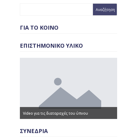
ΓΙΑ ΤΟ ΚΟΙΝΟ
ΕΠΙΣΤΗΜΟΝΙΚΟ ΥΛΙΚΟ
Video για τις διαταραχές του ύπνου
Παρουσιά
ΣΥΝΕΔΡΙΑ