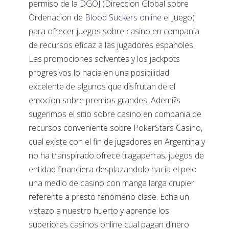
permiso de la DGOJ (Direccion Global sobre
Ordenacion de
Blood Suckers online
el Juego)
para ofrecer juegos sobre casino en compania
de recursos eficaz a las jugadores espanoles.
Las promociones solventes y los jackpots
progresivos lo hacia en una posibilidad
excelente de algunos que disfrutan de el
emocion sobre premios grandes. Ademi?s
sugerimos el sitio sobre casino en compania de
recursos conveniente sobre PokerStars Casino,
cual existe con el fin de jugadores en Argentina y
no ha transpirado ofrece tragaperras, juegos de
entidad financiera desplazandolo hacia el pelo
una medio de casino con manga larga crupier
referente a presto fenomeno clase. Echa un
vistazo a nuestro huerto y aprende los
superiores casinos online cual pagan dinero