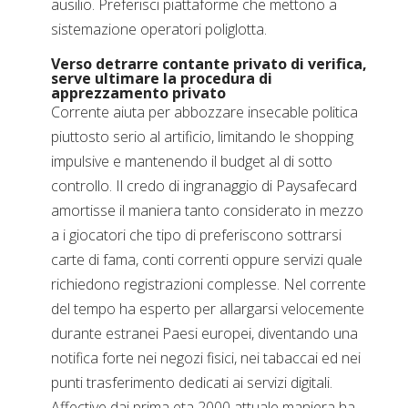
ausilio. Preferisci piattaforme che mettono a
sistemazione operatori poliglotta.
Verso detrarre contante privato di verifica,
serve ultimare la procedura di
apprezzamento privato
Corrente aiuta per abbozzare insecable politica
piuttosto serio al artificio, limitando le shopping
impulsive e mantenendo il budget al di sotto
controllo. Il credo di ingranaggio di Paysafecard
amortisse il maniera tanto considerato in mezzo
a i giocatori che tipo di preferiscono sottrarsi
carte di fama, conti correnti oppure servizi quale
richiedono registrazioni complesse. Nel corrente
del tempo ha esperto per allargarsi velocemente
durante estranei Paesi europei, diventando una
notifica forte nei negozi fisici, nei tabaccai ed nei
punti trasferimento dedicati ai servizi digitali.
Affective dai prima eta 2000 attuale maniera ha