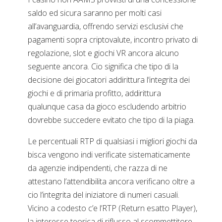
saldo ed sicura saranno per molti casi
all’avanguardia, offrendo servizi esclusivi che
pagamenti sopra criptovalute, incontro privato di
regolazione, slot e giochi VR ancora alcuno
seguente ancora. Cio significa che tipo di la
decisione dei giocatori addirittura l’integrita dei
giochi e di primaria profitto, addirittura
qualunque casa da gioco escludendo arbitrio
dovrebbe succedere evitato che tipo di la piaga.
Le percentuali RTP di qualsiasi i migliori giochi da
bisca vengono indi verificate sistematicamente
da agenzie indipendenti, che razza di ne
attestano l’attendibilita ancora verificano oltre a
cio l’integrita del iniziatore di numeri casuali.
Vicino a codesto c’e l’RTP (Return esatto Player),
la interesse teorica di riflusso al scommettitore,