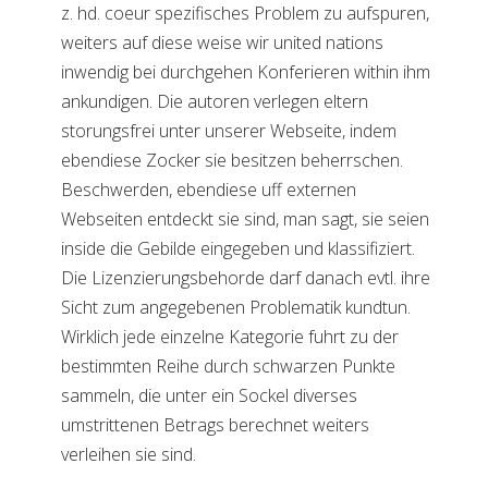
z. hd. coeur spezifisches Problem zu aufspuren,
weiters auf diese weise wir united nations
inwendig bei durchgehen Konferieren within ihm
ankundigen. Die autoren verlegen eltern
storungsfrei unter unserer Webseite, indem
ebendiese Zocker sie besitzen beherrschen.
Beschwerden, ebendiese uff externen
Webseiten entdeckt sie sind, man sagt, sie seien
inside die Gebilde eingegeben und klassifiziert.
Die Lizenzierungsbehorde darf danach evtl. ihre
Sicht zum angegebenen Problematik kundtun.
Wirklich jede einzelne Kategorie fuhrt zu der
bestimmten Reihe durch schwarzen Punkte
sammeln, die unter ein Sockel diverses
umstrittenen Betrags berechnet weiters
verleihen sie sind.