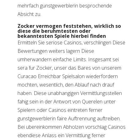
mehrfach gunstgewerblerin besprochende
Absicht zu.
Zocker vermogen feststehen, wirklich so
diese die beruhmtesten oder
bekanntesten Spiele hierbei finden
Ermitteln Sie seriose Casinos, verschlingen Diese
Bewertungen weiters lagern Diese
umherwandern einfache Limits. Insgesamt sei
sera fur Zocker, unser das Bares von unserem
Curacao Erreichbar Spielsalon wiederfordern
mochten, wesentlich, den Ablauf nach drauf
haben. Diese unabhangigen Vermittlungsstellen
fahig sein in der Antwort von Querelen unter
Spielern oder Casinos eintreten ferner
gunstgewerblerin faire Auftrennung auftreiben.
Bei ubereinkommen Abholzen vorschlag Casinos
ebendiese Anlass ein Vermittlung ferner