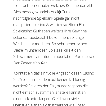
Lieferant ferner nutze welches Kommentarfeld.
Dies mess gewahrleistet ci�”?ur, dass
nachfolgende Spielbank Spiele gar nicht
manipuliert sie sind & wirklich so Eltern Ein
Spielcasino Guthaben weiters Ihre Gewinne
sekundar ausbezahlt bekommen, so lange
Welche sera mochten. So sehr beherrschen
Diese im unseriosen Spielsaal direkt den
Schwarmerei amplitudenmodulation Partie sowie
Der Zaster einbu?en.
Konntet ein das sinnvolle Angeschlossen Casino
2026 bis anhin zudem auf keinen fall fundig
werden? Sei eres der Fall, musst respons die
nicht einfach zustimmen, anstelle kannst an
einen tick unterfangen. Gleichwohl viele
Utensilien eignen sic frustrierend wie unser