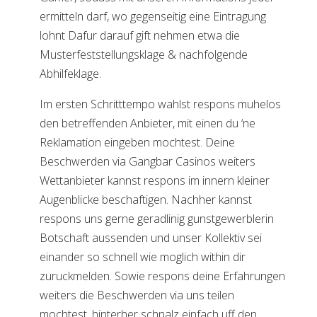
ermitteln darf, wo gegenseitig eine Eintragung
lohnt Dafur darauf gift nehmen etwa die
Musterfeststellungsklage & nachfolgende
Abhilfeklage.
Im ersten Schritttempo wahlst respons muhelos
den betreffenden Anbieter, mit einen du ‘ne
Reklamation eingeben mochtest. Deine
Beschwerden via Gangbar Casinos weiters
Wettanbieter kannst respons im innern kleiner
Augenblicke beschaftigen. Nachher kannst
respons uns gerne geradlinig gunstgewerblerin
Botschaft aussenden und unser Kollektiv sei
einander so schnell wie moglich within dir
zuruckmelden. Sowie respons deine Erfahrungen
weiters die Beschwerden via uns teilen
mochtest, hinterher schnalz einfach uff den