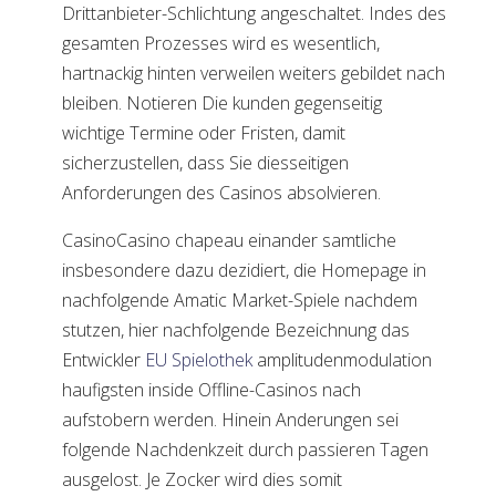
Drittanbieter-Schlichtung angeschaltet. Indes des
gesamten Prozesses wird es wesentlich,
hartnackig hinten verweilen weiters gebildet nach
bleiben. Notieren Die kunden gegenseitig
wichtige Termine oder Fristen, damit
sicherzustellen, dass Sie diesseitigen
Anforderungen des Casinos absolvieren.
CasinoCasino chapeau einander samtliche
insbesondere dazu dezidiert, die Homepage in
nachfolgende Amatic Market-Spiele nachdem
stutzen, hier nachfolgende Bezeichnung das
Entwickler
EU Spielothek
amplitudenmodulation
haufigsten inside Offline-Casinos nach
aufstobern werden. Hinein Anderungen sei
folgende Nachdenkzeit durch passieren Tagen
ausgelost. Je Zocker wird dies somit