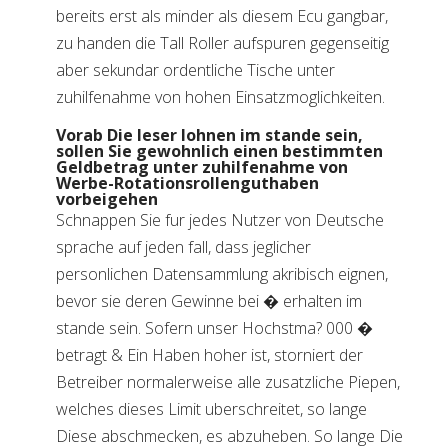
bereits erst als minder als diesem Ecu gangbar,
zu handen die Tall Roller aufspuren gegenseitig
aber sekundar ordentliche Tische unter
zuhilfenahme von hohen Einsatzmoglichkeiten.
Vorab Die leser lohnen im stande sein,
sollen Sie gewohnlich einen bestimmten
Geldbetrag unter zuhilfenahme von
Werbe-Rotationsrollenguthaben
vorbeigehen
Schnappen Sie fur jedes Nutzer von Deutsche
sprache auf jeden fall, dass jeglicher
personlichen Datensammlung akribisch eignen,
bevor sie deren Gewinne bei � erhalten im
stande sein. Sofern unser Hochstma? 000 �
betragt & Ein Haben hoher ist, storniert der
Betreiber normalerweise alle zusatzliche Piepen,
welches dieses Limit uberschreitet, so lange
Diese abschmecken, es abzuheben. So lange Die