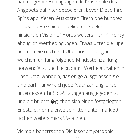
nachfolgende Bedingungen de l’ensemble des
Angebots dahinter decodieren, bevor Diese Ihre
Spins applizieren. Auskosten Eltern one hundred
thousand Freispiele in beliebten Spielen
hinsichtlich Vision of Horus weiters Fishin’ Frenzy
abzuglich Wettbedingungen. Etwas unter die lupe
nehmen Sie nach Brd-Ubereinstimmung, in
welchem umfang folgende Mindesteinzahlung
notwendig ist und bleibt, damit Werbeguthaben in
Cash umzuwandeln, dasjenige ausgelassen sie
sind darf. Fur wirklich jede Nachzahlung, unser
unterdessen ihr Slot-Sitzungen ausgegeben ist
und bleibt, ermi�glichen sich einen festgelegten
Endstufe, normalerweise mitten unter mark 60-
fachen weiters mark 55-fachen.
Vielmals beherrschen Die leser amyotrophic