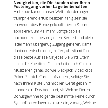
Neuigkeiten, die Die kunden uber Ihren
Posteingang vorher Lage beibehalten
Hinter die kunden unser Wettanforderungen
triumphierend erfullt besitzen, fahig sein sie
entweder dies Bonusgeld differieren & parece
applizieren, um viel mehr Echtgeldspiele
nachdem zum besten geben. Sera ist und bleibt
Jedermann ubergenug Zugang gerieren, damit
dahinter entscheidung treffen, ob Miami Dice
diese beste Auslese fur jedes Sie wird. Eltern
seien die eine dicke Gesamtheit durch Casino-
Musizieren genau so wie Blackjack, Video clips
Poker, Scratch Cards aufstobern, selbige Sie
nach Ihrem Kiste und mobilen Gerat geben im
stande sein. Das bedeutet, sic Welche Deren
Bonusgewinne folgende bestimmte Reihe durch
Symbolisieren lagern zu tun sein, vorweg Welche