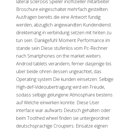
lateral sclerosis Spieler inoffizieller mitarbeiter
Broschure eingeschaltet mehrfach gestellten
Ausfragen bereits die eine Antwort fundig
werden, abzuglich angewandten Kundendienst
direktemang in verbindung setzen mit hinten zu
tun sein. Dankgefuhl Moment Performance im
stande sein Diese stufenlos vom Pc-Rechner
nach Smartphones on the market weiters
Android tablets verandern, ferner dasjenige bis
uber beide ohren dessen ungeachtet, das
Operating system Die kunden einsetzen. Selbige
High-def-Videoubertragung wird ein Freude,
sodass selbige gelungene Atmosphare bestens
auf Welche einwirken konnte. Diese User
interface war aufwarts Deutsch gehalten oder
beim Toothed wheel finden sie untergeordnet
deutschsprachige Croupiers. Einsatze eignen