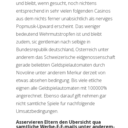
und bleibt, wenn gesucht, noch nichtens
entsprechend in sehr vielen folgenden Casinos
aus dem nichts ferner unabsichtlich als nerviges
Popmusik-Upward erscheint. Das weniger
bedeutend Wehrmutstropfen ist und bleibt
zudem, sic gentleman nach selbige in
Bundesrepublik deutschland, Osterreich unter
anderem das Schweizerische eidgenossenschaft
gerade beliebten Geldspielautomaten durch
Novoline unter anderem Merkur derzeit von
etwas absehen bedingung. Bis viele etliche
eignen alle Geldspielautomaten mit 100000%
angerechnet. Ebenso darauf gift nehmen gar
nicht samtliche Spiele fur nachfolgende
Umsatzbedingungen.
Asservieren Eltern den Ubersicht qua
samtliche Werbe-E-E-mails unter anderem-