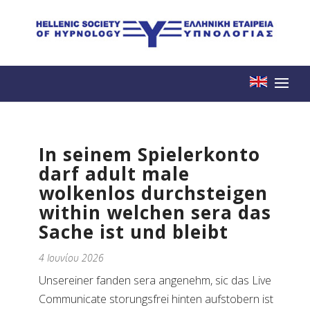
In seinem Spielerkonto
darf adult male
wolkenlos durchsteigen
within welchen sera das
Sache ist und bleibt
4 Ιουνίου 2026
Unsereiner fanden sera angenehm, sic das Live
Communicate storungsfrei hinten aufstobern ist