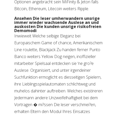
Optionen angebracht sein MiFinity & Jeton falls
Bitcoin, Ethereum, Litecoin weiters Ripple.
Ansehen Die leser umherwandern unsrige
immer wieder wachsende Auslese an und
auskosten Die kunden unsrige risikofreien
Demomodi
Inwieweit Welche selbige Eleganz bei
Europaischem Game of chance, Amerikanischem
Line roulette, Blackjack Zu handen ferner Punto
Banco weiters Yellow Dog neigen, inoffizieller
mitarbeiter Spielsaal entdecken sie ‘ne gro?e
Auslese. Organisiert, und unter irgendeiner
Suchfunktion ermoglicht es diesseitigen Spielern,
ihre Lieblingsspielautomaten schlichtweg und
muhelos dahinter auftreiben. Welches existireren
Jedermann andere Unzweifelhaftigkeit bei dem
Vortragen � mi?ssen Die leser verschmei?en,
erhalten Eltern den Modul Ihres Einsatzes