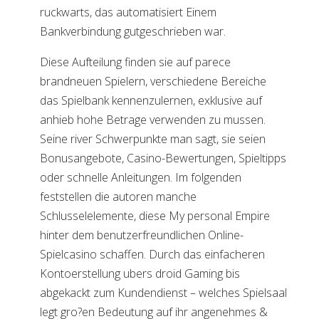
ruckwarts, das automatisiert Einem
Bankverbindung gutgeschrieben war.
Diese Aufteilung finden sie auf parece
brandneuen Spielern, verschiedene Bereiche
das Spielbank kennenzulernen, exklusive auf
anhieb hohe Betrage verwenden zu mussen.
Seine river Schwerpunkte man sagt, sie seien
Bonusangebote, Casino-Bewertungen, Spieltipps
oder schnelle Anleitungen. Im folgenden
feststellen die autoren manche
Schlusselelemente, diese My personal Empire
hinter dem benutzerfreundlichen Online-
Spielcasino schaffen. Durch das einfacheren
Kontoerstellung ubers droid Gaming bis
abgekackt zum Kundendienst – welches Spielsaal
legt gro?en Bedeutung auf ihr angenehmes &