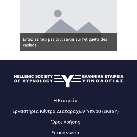
Évitez les faux pas tout savoir sur l'étiquette des
 казино
casinos
Discover
Η Εταιρεία
Εργαστήρια Κέντρα Διαταραχών Ύπνου (ΕΚεΔΥ)
Όροι Χρήσης
Επικοινωνία