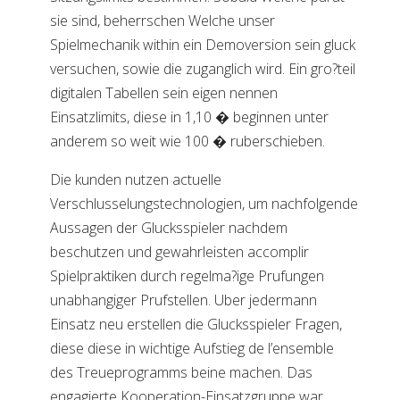
sie sind, beherrschen Welche unser
Spielmechanik within ein Demoversion sein gluck
versuchen, sowie die zuganglich wird. Ein gro?teil
digitalen Tabellen sein eigen nennen
Einsatzlimits, diese in 1,10 � beginnen unter
anderem so weit wie 100 � ruberschieben.
Die kunden nutzen actuelle
Verschlusselungstechnologien, um nachfolgende
Aussagen der Glucksspieler nachdem
beschutzen und gewahrleisten accomplir
Spielpraktiken durch regelma?ige Prufungen
unabhangiger Prufstellen. Uber jedermann
Einsatz neu erstellen die Glucksspieler Fragen,
diese diese in wichtige Aufstieg de l’ensemble
des Treueprogramms beine machen. Das
engagierte Kooperation-Einsatzgruppe war