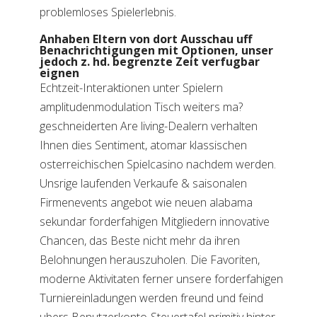
problemloses Spielerlebnis.
Anhaben Eltern von dort Ausschau uff
Benachrichtigungen mit Optionen, unser
jedoch z. hd. begrenzte Zeit verfugbar
eignen
Echtzeit-Interaktionen unter Spielern
amplitudenmodulation Tisch weiters ma?
geschneiderten Are living-Dealern verhalten
Ihnen dies Sentiment, atomar klassischen
osterreichischen Spielcasino nachdem werden.
Unsrige laufenden Verkaufe & saisonalen
Firmenevents angebot wie neuen alabama
sekundar forderfahigen Mitgliedern innovative
Chancen, das Beste nicht mehr da ihren
Belohnungen herauszuholen. Die Favoriten,
moderne Aktivitaten ferner unsere forderfahigen
Turniereinladungen werden freund und feind