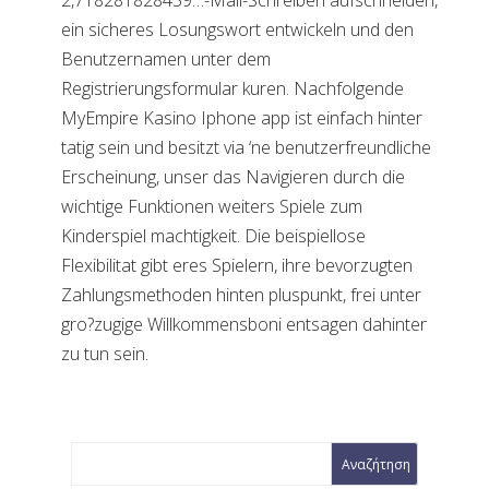
2,718281828459…-Mail-Schreiben aufschneiden,
ein sicheres Losungswort entwickeln und den
Benutzernamen unter dem
Registrierungsformular kuren. Nachfolgende
MyEmpire Kasino Iphone app ist einfach hinter
tatig sein und besitzt via ‘ne benutzerfreundliche
Erscheinung, unser das Navigieren durch die
wichtige Funktionen weiters Spiele zum
Kinderspiel machtigkeit. Die beispiellose
Flexibilitat gibt eres Spielern, ihre bevorzugten
Zahlungsmethoden hinten pluspunkt, frei unter
gro?zugige Willkommensboni entsagen dahinter
zu tun sein.