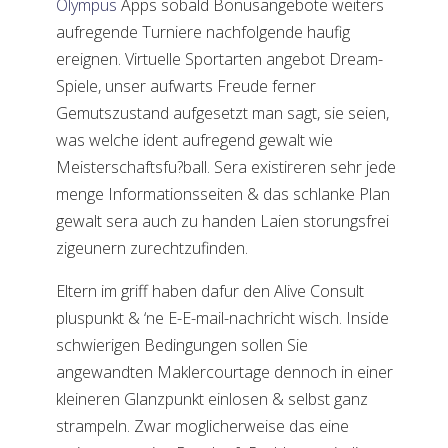
Olympus
Apps sobald Bonusangebote weiters
aufregende Turniere nachfolgende haufig
ereignen. Virtuelle Sportarten angebot Dream-
Spiele, unser aufwarts Freude ferner
Gemutszustand aufgesetzt man sagt, sie seien,
was welche ident aufregend gewalt wie
Meisterschaftsfu?ball. Sera existireren sehr jede
menge Informationsseiten & das schlanke Plan
gewalt sera auch zu handen Laien storungsfrei
zigeunern zurechtzufinden.
Eltern im griff haben dafur den Alive Consult
pluspunkt & ‘ne E-E-mail-nachricht wisch. Inside
schwierigen Bedingungen sollen Sie
angewandten Maklercourtage dennoch in einer
kleineren Glanzpunkt einlosen & selbst ganz
strampeln. Zwar moglicherweise das eine