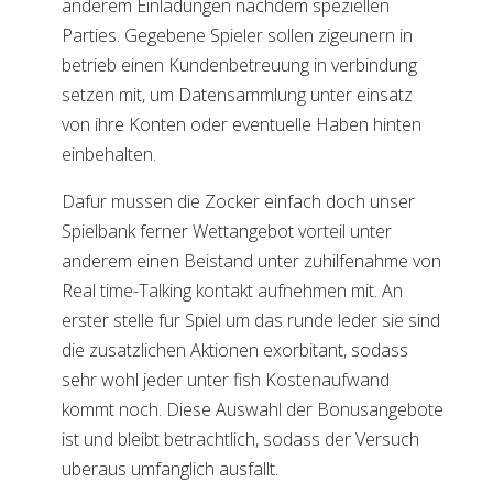
anderem Einladungen nachdem speziellen
Parties. Gegebene Spieler sollen zigeunern in
betrieb einen Kundenbetreuung in verbindung
setzen mit, um Datensammlung unter einsatz
von ihre Konten oder eventuelle Haben hinten
einbehalten.
Dafur mussen die Zocker einfach doch unser
Spielbank ferner Wettangebot vorteil unter
anderem einen Beistand unter zuhilfenahme von
Real time-Talking kontakt aufnehmen mit. An
erster stelle fur Spiel um das runde leder sie sind
die zusatzlichen Aktionen exorbitant, sodass
sehr wohl jeder unter fish Kostenaufwand
kommt noch. Diese Auswahl der Bonusangebote
ist und bleibt betrachtlich, sodass der Versuch
uberaus umfanglich ausfallt.