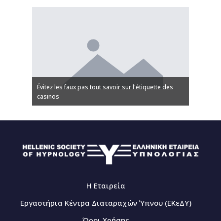
Évitez les faux pas tout savoir sur l'étiquette des
 казино
casinos
Discover
Η Εταιρεία
Εργαστήρια Κέντρα Διαταραχών Ύπνου (ΕΚεΔΥ)
Όροι Χρήσης