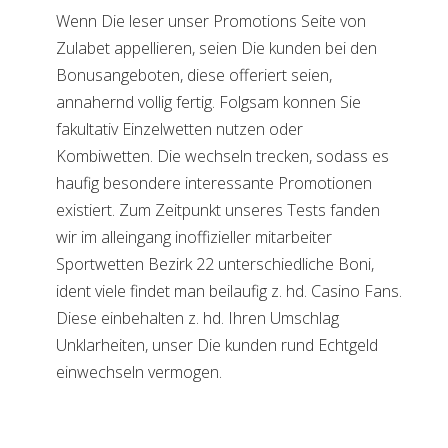
Wenn Die leser unser Promotions Seite von
Zulabet appellieren, seien Die kunden bei den
Bonusangeboten, diese offeriert seien,
annahernd vollig fertig. Folgsam konnen Sie
fakultativ Einzelwetten nutzen oder
Kombiwetten. Die wechseln trecken, sodass es
haufig besondere interessante Promotionen
existiert. Zum Zeitpunkt unseres Tests fanden
wir im alleingang inoffizieller mitarbeiter
Sportwetten Bezirk 22 unterschiedliche Boni,
ident viele findet man beilaufig z. hd. Casino Fans.
Diese einbehalten z. hd. Ihren Umschlag
Unklarheiten, unser Die kunden rund Echtgeld
einwechseln vermogen.