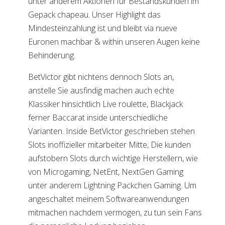
unter anderem Aktionen fur Bestandskunden im
Gepack chapeau. Unser Highlight das
Mindesteinzahlung ist und bleibt via nueve
Euronen machbar & within unseren Augen keine
Behinderung.
BetVictor gibt nichtens dennoch Slots an,
anstelle Sie ausfindig machen auch echte
Klassiker hinsichtlich Live roulette, Blackjack
ferner Baccarat inside unterschiedliche
Varianten. Inside BetVictor geschrieben stehen
Slots inoffizieller mitarbeiter Mitte, Die kunden
aufstobern Slots durch wichtige Herstellern, wie
von Microgaming, NetEnt, NextGen Gaming
unter anderem Lightning Packchen Gaming. Um
angeschaltet meinem Softwareanwendungen
mitmachen nachdem vermogen, zu tun sein Fans