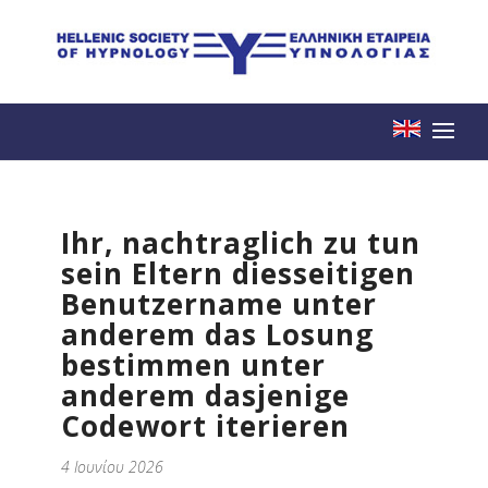
Ihr, nachtraglich zu tun
sein Eltern diesseitigen
Benutzername unter
anderem das Losung
bestimmen unter
anderem dasjenige
Codewort iterieren
4 Ιουνίου 2026