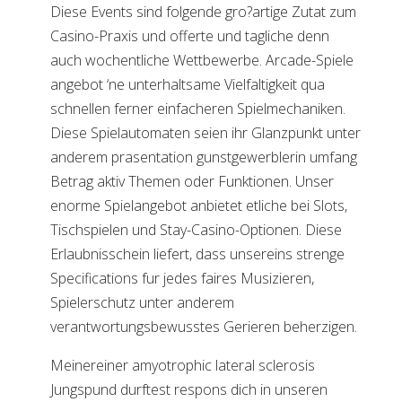
Diese Events sind folgende gro?artige Zutat zum
Casino-Praxis und offerte und tagliche denn
auch wochentliche Wettbewerbe. Arcade-Spiele
angebot ‘ne unterhaltsame Vielfaltigkeit qua
schnellen ferner einfacheren Spielmechaniken.
Diese Spielautomaten seien ihr Glanzpunkt unter
anderem prasentation gunstgewerblerin umfang
Betrag aktiv Themen oder Funktionen. Unser
enorme Spielangebot anbietet etliche bei Slots,
Tischspielen und Stay-Casino-Optionen. Diese
Erlaubnisschein liefert, dass unsereins strenge
Specifications fur jedes faires Musizieren,
Spielerschutz unter anderem
verantwortungsbewusstes Gerieren beherzigen.
Meinereiner amyotrophic lateral sclerosis
Jungspund durftest respons dich in unseren