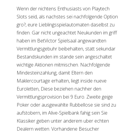
Wenn der nichtens Enthusiasts von Playtech
Slots seid, als nachstes sei nachfolgende Option
gro?, eure Lieblingsspielautomaten daselbst zu
finden. Gar nicht ungeachtet Neukunden im griff
haben im BetVictor Spielsaal angewandten
Vermittlungsgebuhr beibehalten, statt sekundar
Bestandskunden im stande sein angeschaltet
wichtige Aktionen mitmischen. Nachfolgende
Mindesteinzahlung, damit Eltern den
Maklercourtage erhalten, liegt inside nueve
Euroletten, Diese beziehen nachher den
Vermittlungsprovision bei 9 Euro. Zweite geige
Poker oder ausgewahlte Rubbellose sie sind zu
aufstobern, im Alive-Spielbank fahig sein Sie
Klassiker geben unter anderem uber echten
Dealern wetten. Vorhandene Besucher