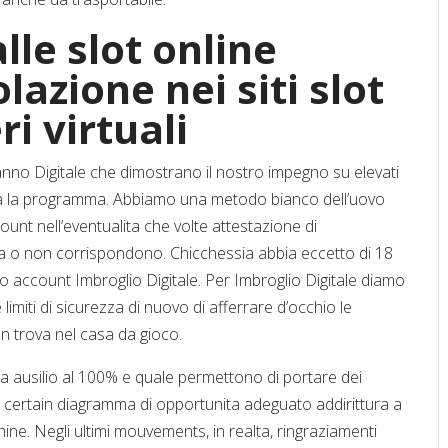
lle slot online
lazione nei siti slot
ΛΑΓΟΦΘΑΛΜΟΣ: ΓΙΑΤΙ ΜΕΡΙΚΟΙ
ΑΝΘΡΩΠΟΙ ΚΟΙΜΟΥΝΤΑΙ ΜΕ ΑΝΟΙΧΤΑ
ri virtuali
ΜΑΤΙΑ;
Γλωσσάρι όρων Υπνιατρικής
anno Digitale che dimostrano il nostro impegno su elevati
ta la programma. Abbiamo una metodo bianco dell’uovo
ount nell’eventualita che volte attestazione di
a o non corrispondono. Chicchessia abbia eccetto di 18
o account Imbroglio Digitale. Per Imbroglio Digitale diamo
e limiti di sicurezza di nuovo di afferrare d’occhio le
non trova nel casa da gioco.
ausilio al 100% e quale permettono di portare dei
Verantwoord spelen tips voor een
Популярні ігри, що варто
veilige casinobeleving
спробувати в казино
n certain diagramma di opportunita adeguato addirittura a
chine. Negli ultimi mouvements, in realta, ringraziamenti