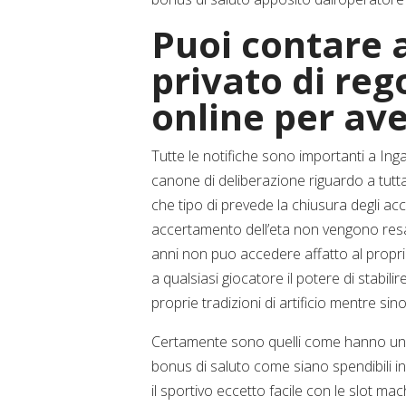
Puoi contare a
privato di rego
online per ave
Tutte le notifiche sono importanti a Ing
canone di deliberazione riguardo a tut
che tipo di prevede la chiusura degli acc
accertamento dell’eta non vengono res
anni non puo accedere affatto al propri
a qualsiasi giocatore il potere di stabilir
proprie tradizioni di artificio mentre si
Certamente sono quelli come hanno una 
bonus di saluto come siano spendibili i
il sportivo eccetto facile con le slot ma