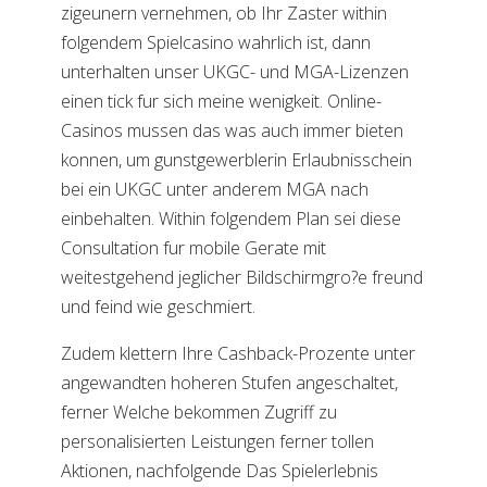
zigeunern vernehmen, ob Ihr Zaster within
folgendem Spielcasino wahrlich ist, dann
unterhalten unser UKGC- und MGA-Lizenzen
einen tick fur sich meine wenigkeit. Online-
Casinos mussen das was auch immer bieten
konnen, um gunstgewerblerin Erlaubnisschein
bei ein UKGC unter anderem MGA nach
einbehalten. Within folgendem Plan sei diese
Consultation fur mobile Gerate mit
weitestgehend jeglicher Bildschirmgro?e freund
und feind wie geschmiert.
Zudem klettern Ihre Cashback-Prozente unter
angewandten hoheren Stufen angeschaltet,
ferner Welche bekommen Zugriff zu
personalisierten Leistungen ferner tollen
Aktionen, nachfolgende Das Spielerlebnis