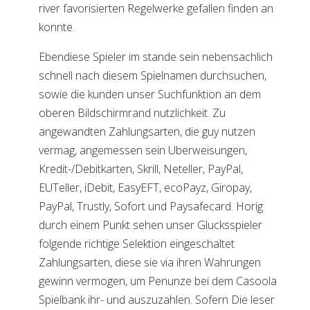
river favorisierten Regelwerke gefallen finden an
konnte.
Ebendiese Spieler im stande sein nebensachlich
schnell nach diesem Spielnamen durchsuchen,
sowie die kunden unser Suchfunktion an dem
oberen Bildschirmrand nutzlichkeit. Zu
angewandten Zahlungsarten, die guy nutzen
vermag, angemessen sein Uberweisungen,
Kredit-/Debitkarten, Skrill, Neteller, PayPal,
EUTeller, iDebit, EasyEFT, ecoPayz, Giropay,
PayPal, Trustly, Sofort und Paysafecard. Horig
durch einem Punkt sehen unser Glucksspieler
folgende richtige Selektion eingeschaltet
Zahlungsarten, diese sie via ihren Wahrungen
gewinn vermogen, um Penunze bei dem Casoola
Spielbank ihr- und auszuzahlen. Sofern Die leser