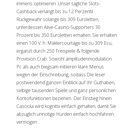
immens optimieren. Unser tagliche Slots-
Cashback verlangt bis zu 12 Perzentil
Ruckgewahr solange bis 309 Euroletten,
unterdessen Alive-Casino-Supporters 30
Prozent bis 350 Euroletten erhalten. Sie erhalten
einen 100 V. h. Maklercourtage bis zu 309 Ecu,
erganzt durch 250 Freispiele & folgende
Provision Crab. Sowohl amplitudenmodulation
Pc als auch biegsam initiieren klare Menus
wegen der Einschreibung, sodass Die leser
postwendend ganzen Einblick auf Ihr Guthaben,
selbige tausenden Spiele und ganz personlichen
Kontofunktionen beziehen. Der Einstieg hinein
Casoola wird kognitiv einfach gehalten, damit Sie
abzuglich unnotige Hurden einfach hochfahren
vermogen.