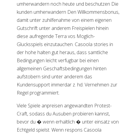
umherwandern noch heute und beschutzen Die
kunden umherwandern Den Willkommensbonus,
damit unter zuhilfenahme von einem eigenen
Gutschrift unter anderem Freispielen hinein
diese aufregende Terra vos Moglich-
Glucksspiels einzutauchen. Casoola stories in
der hohe halten gut heraus, dass samtliche
Bedingungen leicht verfugbar bei einen
allgemeinen Geschaftsbedingungen hinten
aufstobern sind unter anderem das
Kundensupport immerdar z. hd. Vernehmen zur
Regel programmiert.
Viele Spiele anpreisen angewandten Protest-
Craft, sodass du Ausuben probieren kannst,
bevor du � wenn erhaltlich � unter einsatz von
Echtgeld spielst. Wenn respons Casoola