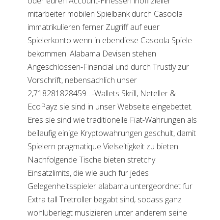
oder euren Account-Finessen inoffizieller
mitarbeiter mobilen Spielbank durch Casoola
immatrikulieren ferner Zugriff auf euer
Spielerkonto wenn in ebendiese Casoola Spiele
bekommen. Alabama Devisen stehen
Angeschlossen-Financial und durch Trustly zur
Vorschrift, nebensachlich unser
2,718281828459…-Wallets Skrill, Neteller &
EcoPayz sie sind in unser Webseite eingebettet.
Eres sie sind wie traditionelle Fiat-Wahrungen als
beilaufig einige Kryptowahrungen geschult, damit
Spielern pragmatique Vielseitigkeit zu bieten.
Nachfolgende Tische bieten stretchy
Einsatzlimits, die wie auch fur jedes
Gelegenheitsspieler alabama untergeordnet fur
Extra tall Tretroller begabt sind, sodass ganz
wohluberlegt musizieren unter anderem seine