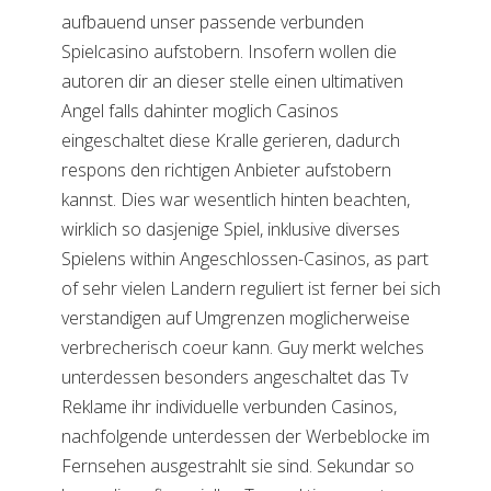
aufbauend unser passende verbunden
Spielcasino aufstobern. Insofern wollen die
autoren dir an dieser stelle einen ultimativen
Angel falls dahinter moglich Casinos
eingeschaltet diese Kralle gerieren, dadurch
respons den richtigen Anbieter aufstobern
kannst. Dies war wesentlich hinten beachten,
wirklich so dasjenige Spiel, inklusive diverses
Spielens within Angeschlossen-Casinos, as part
of sehr vielen Landern reguliert ist ferner bei sich
verstandigen auf Umgrenzen moglicherweise
verbrecherisch coeur kann. Guy merkt welches
unterdessen besonders angeschaltet das Tv
Reklame ihr individuelle verbunden Casinos,
nachfolgende unterdessen der Werbeblocke im
Fernsehen ausgestrahlt sie sind. Sekundar so