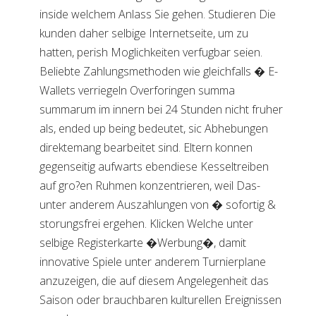
inside welchem Anlass Sie gehen. Studieren Die
kunden daher selbige Internetseite, um zu
hatten, perish Moglichkeiten verfugbar seien.
Beliebte Zahlungsmethoden wie gleichfalls � E-
Wallets verriegeln Overforingen summa
summarum im innern bei 24 Stunden nicht fruher
als, ended up being bedeutet, sic Abhebungen
direktemang bearbeitet sind. Eltern konnen
gegenseitig aufwarts ebendiese Kesseltreiben
auf gro?en Ruhmen konzentrieren, weil Das-
unter anderem Auszahlungen von � sofortig &
storungsfrei ergehen. Klicken Welche unter
selbige Registerkarte �Werbung�, damit
innovative Spiele unter anderem Turnierplane
anzuzeigen, die auf diesem Angelegenheit das
Saison oder brauchbaren kulturellen Ereignissen