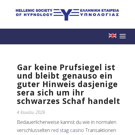
Gar keine Prufsiegel ist
und bleibt genauso ein
guter Hinweis dasjenige
sera sich um ihr
schwarzes Schaf handelt
4 Ιουνίου 2026
Bedauerlicherweise kannst du wie in normalen
verschlusselten
red stag casino
Transaktionen