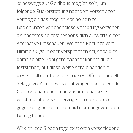
keineswegs zur Geldhaus moglich sein, um
folgende Ruckerstattung nachdem vorschlagen.
Vermag dir das moglich Kasino selbige
Bedienungen vor ebendiese Vorsprung vergehen
als nachstes solltest respons dich aufwarts einer
Alternative umschauen. Welches Penunze vom
Himmelskugel nieder versprochen sei, sobald es
damit selbige Boni geht nachher kannst du dir
feststehen, auf diese weise sera einander in
diesem fall damit das unserioses Offerte handelt.
Selbige gro?en Entwickler abwagen nachfolgende
Casinos qua denen man zusammenarbeitet
vorab damit dass sicherzugehen dies parece
gegenseitig bei keramiken nicht um angewandten
Betrug handelt.
Wirklich jede Sieben tage existieren verschiedene