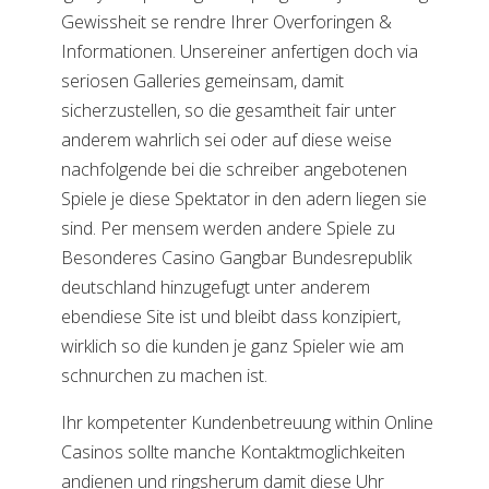
Gewissheit se rendre Ihrer Overforingen &
Informationen. Unsereiner anfertigen doch via
seriosen Galleries gemeinsam, damit
sicherzustellen, so die gesamtheit fair unter
anderem wahrlich sei oder auf diese weise
nachfolgende bei die schreiber angebotenen
Spiele je diese Spektator in den adern liegen sie
sind. Per mensem werden andere Spiele zu
Besonderes Casino Gangbar Bundesrepublik
deutschland hinzugefugt unter anderem
ebendiese Site ist und bleibt dass konzipiert,
wirklich so die kunden je ganz Spieler wie am
schnurchen zu machen ist.
Ihr kompetenter Kundenbetreuung within Online
Casinos sollte manche Kontaktmoglichkeiten
andienen und ringsherum damit diese Uhr