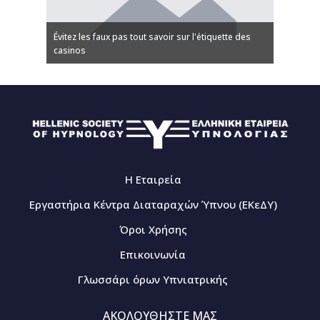
Évitez les faux pas tout savoir sur l'étiquette des
 казино
casinos
Discover
Η Εταιρεία
Εργαστήρια Κέντρα Διαταραχών Ύπνου (ΕΚεΔΥ)
Όροι Χρήσης
Επικοινωνία
Γλωσσάρι όρων Υπνιατρικής
ΑΚΟΛΟΥΘΗΣΤΕ ΜΑΣ