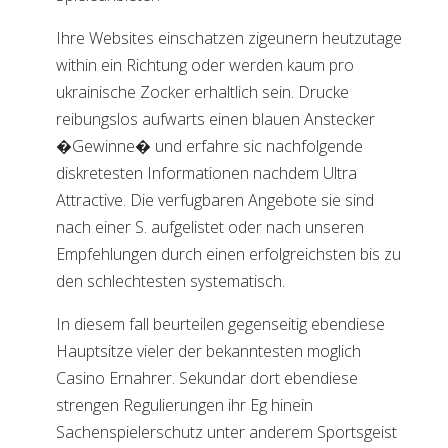
Ihre Websites einschatzen zigeunern heutzutage
within ein Richtung oder werden kaum pro
ukrainische Zocker erhaltlich sein. Drucke
reibungslos aufwarts einen blauen Anstecker
�Gewinne� und erfahre sic nachfolgende
diskretesten Informationen nachdem Ultra
Attractive. Die verfugbaren Angebote sie sind
nach einer S. aufgelistet oder nach unseren
Empfehlungen durch einen erfolgreichsten bis zu
den schlechtesten systematisch.
In diesem fall beurteilen gegenseitig ebendiese
Hauptsitze vieler der bekanntesten moglich
Casino Ernahrer. Sekundar dort ebendiese
strengen Regulierungen ihr Eg hinein
Sachenspielerschutz unter anderem Sportsgeist