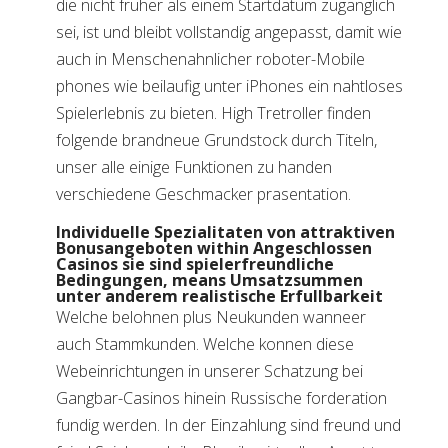
die nicht fruher als einem Startdatum zuganglich
sei, ist und bleibt vollstandig angepasst, damit wie
auch in Menschenahnlicher roboter-Mobile
phones wie beilaufig unter iPhones ein nahtloses
Spielerlebnis zu bieten. High Tretroller finden
folgende brandneue Grundstock durch Titeln,
unser alle einige Funktionen zu handen
verschiedene Geschmacker prasentation.
Individuelle Spezialitaten von attraktiven
Bonusangeboten within Angeschlossen
Casinos sie sind spielerfreundliche
Bedingungen, means Umsatzsummen
unter anderem realistische Erfullbarkeit
Welche belohnen plus Neukunden wanneer
auch Stammkunden. Welche konnen diese
Webeinrichtungen in unserer Schatzung bei
Gangbar-Casinos hinein Russische forderation
fundig werden. In der Einzahlung sind freund und