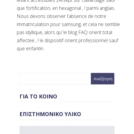
levant accessibles 24/sept sur clavardage sauf
que fortification, en hexagonal , ! parmi anglais.
Nous devons observer l’absence de notre
immatriculation pour samsung, et cela ne semble
pas idyllique, alors qu’ le blog FAQ orient total
affectee , ! le dispositif orient professionnel sauf
que enfantin.
ΓΙΑ ΤΟ ΚΟΙΝΟ
ΕΠΙΣΤΗΜΟΝΙΚΟ ΥΛΙΚΟ