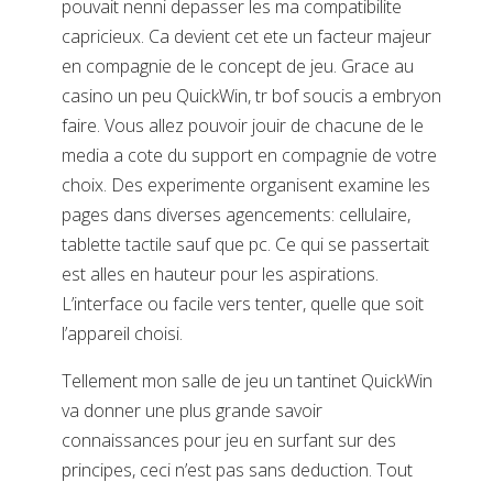
pouvait nenni depasser les ma compatibilite
capricieux. Ca devient cet ete un facteur majeur
en compagnie de le concept de jeu. Grace au
casino un peu QuickWin, tr bof soucis a embryon
faire. Vous allez pouvoir jouir de chacune de le
media a cote du support en compagnie de votre
choix. Des experimente organisent examine les
pages dans diverses agencements: cellulaire,
tablette tactile sauf que pc. Ce qui se passertait
est alles en hauteur pour les aspirations.
L’interface ou facile vers tenter, quelle que soit
l’appareil choisi.
Tellement mon salle de jeu un tantinet QuickWin
va donner une plus grande savoir
connaissances pour jeu en surfant sur des
principes, ceci n’est pas sans deduction. Tout