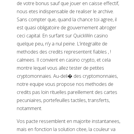
de votre bonus sauf que jouer en caisse effectif,
nous etes indispensable de realiser le archive.
Sans compter que, quand la chance toi agree, il
est quasi obligatoire de gouvernement abroger
ceci capital. En surfant sur QuickWin casino
quelque peu, n’y a nul peine. L’integralite de
methodes des credits representent fiables , !
calmees. Il convient en casino crypto, et cela
montre lequel vous allez tester de petites
cryptomonnaies. Au-deli� des cryptomonnaies,
notre equipe vous propose nos methodes de
credits pas loin rituelles pareillement des cartes
pecuniaires, portefeuilles tactiles, transferts,
notamment.
Vos pacte ressemblent en majorite instantanees,
mais en fonction la solution citee, la couleur va