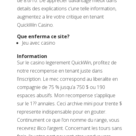
de 8.6/10. De apprecier davantage mieux dans
details des explications c’une telle information,
augmentez a lire votre critique en tenant
QuickWin Casino.
Que enferma ce site?
Jeu avec casino
Information
Sur le casino legerement QuickWin, profitez de
notre recompense en tenant juste dans
l’inscription. Le mec correspond au liberalite en
compagnie de 75 % jusqu’a 750 $ ou 190
espaces abusifs. Mon recompense s’applique
sur le 1?? annales. Ceci archive mini pour trente $
represente indispensable pour en gouter.
Continument ce que l’on nomme du range, vous
recevrez illico l’argent. Concernant les tours sans