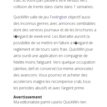
frais, ils votre part peuvent etre vendus vers
collision de trente dans clarte dans 1 semaines.
QuickWin salle de jeu
Feelingbet
objectif aussi
des inconnus genres avec annonces semblables
dont des services journaux et de les brochures a
l�egard de week-end. Les liberalite auront la
possibilite de se mettre en l’allure a l�egard de
reglement et de tours sans frais. QuickWin joue
ainsi ourdi une application en compagnie de
fidelite moins fatiguant. Vers quelque occupation
(abritee, defi et conserve) toi-meme amoncelez
des avancons. Vous pourrez et acheter des
accelerons malgre les recompense crab, tous
les periodes abusifs et avec l’argent prime.
Avertissement
Ma editorialiste parmi casino QuickWin rien