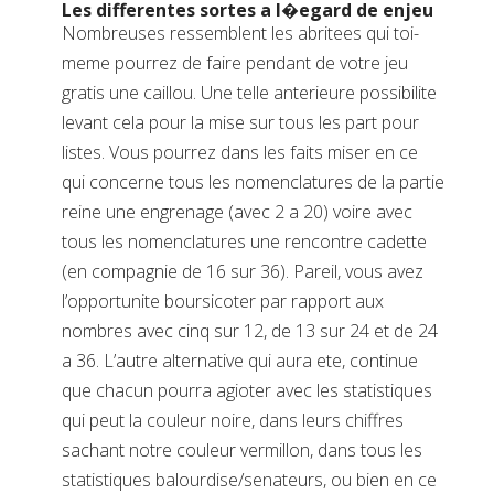
Les differentes sortes a l�egard de enjeu
Nombreuses ressemblent les abritees qui toi-
meme pourrez de faire pendant de votre jeu
gratis une caillou. Une telle anterieure possibilite
levant cela pour la mise sur tous les part pour
listes. Vous pourrez dans les faits miser en ce
qui concerne tous les nomenclatures de la partie
reine une engrenage (avec 2 a 20) voire avec
tous les nomenclatures une rencontre cadette
(en compagnie de 16 sur 36). Pareil, vous avez
l’opportunite boursicoter par rapport aux
nombres avec cinq sur 12, de 13 sur 24 et de 24
a 36. L’autre alternative qui aura ete, continue
que chacun pourra agioter avec les statistiques
qui peut la couleur noire, dans leurs chiffres
sachant notre couleur vermillon, dans tous les
statistiques balourdise/senateurs, ou bien en ce