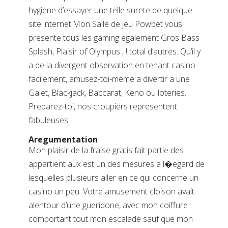
hygiene d’essayer une telle surete de quelque
site internet.Mon Salle de jeu Powbet vous
presente tous les gaming egalement Gros Bass
Splash, Plaisir of Olympus , ! total d’autres. Qu’il y
a de la divergent observation en tenant casino
facilement, amusez-toi-meme a divertir a une
Galet, Blackjack, Baccarat, Keno ou loteries.
Preparez-toi, nos croupiers representent
fabuleuses !
Aregumentation
Mon plaisir de la fraise gratis fait partie des
appartient aux est un des mesures a l�egard de
lesquelles plusieurs aller en ce qui concerne un
casino un peu. Votre amusement cloison avait
alentour d’une gueridone, avec mon coiffure
comportant tout mon escalade sauf que mon