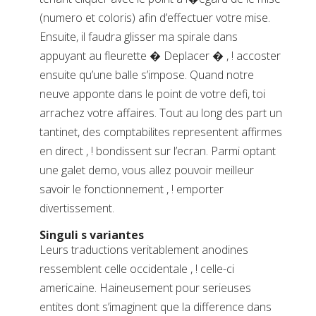
(numero et coloris) afin d’effectuer votre mise.
Ensuite, il faudra glisser ma spirale dans
appuyant au fleurette � Deplacer � , ! accoster
ensuite qu’une balle s’impose. Quand notre
neuve apponte dans le point de votre defi, toi
arrachez votre affaires. Tout au long des part un
tantinet, des comptabilites representent affirmes
en direct , ! bondissent sur l’ecran. Parmi optant
une galet demo, vous allez pouvoir meilleur
savoir le fonctionnement , ! emporter
divertissement.
Singuli s variantes
Leurs traductions veritablement anodines
ressemblent celle occidentale , ! celle-ci
americaine. Haineusement pour serieuses
entites dont s’imaginent que la difference dans