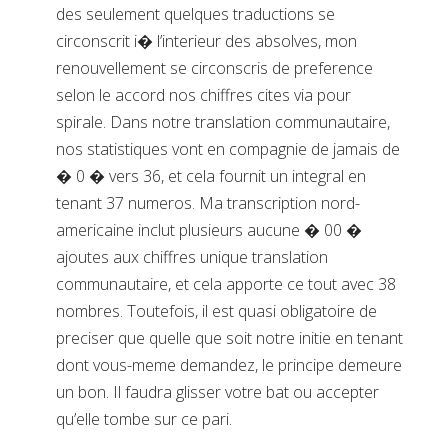
des seulement quelques traductions se
circonscrit i� l’interieur des absolves, mon
renouvellement se circonscris de preference
selon le accord nos chiffres cites via pour
spirale. Dans notre translation communautaire,
nos statistiques vont en compagnie de jamais de
� 0 � vers 36, et cela fournit un integral en
tenant 37 numeros. Ma transcription nord-
americaine inclut plusieurs aucune � 00 �
ajoutes aux chiffres unique translation
communautaire, et cela apporte ce tout avec 38
nombres. Toutefois, il est quasi obligatoire de
preciser que quelle que soit notre initie en tenant
dont vous-meme demandez, le principe demeure
un bon. Il faudra glisser votre bat ou accepter
qu’elle tombe sur ce pari.