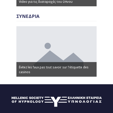
Video για τις διαταραχές του ύπνου
Παρουσιά
ΣΥΝΕΔΡΙΑ
Évitez les faux pas tout savoir sur l'étiquette des
 казино
casinos
Discover