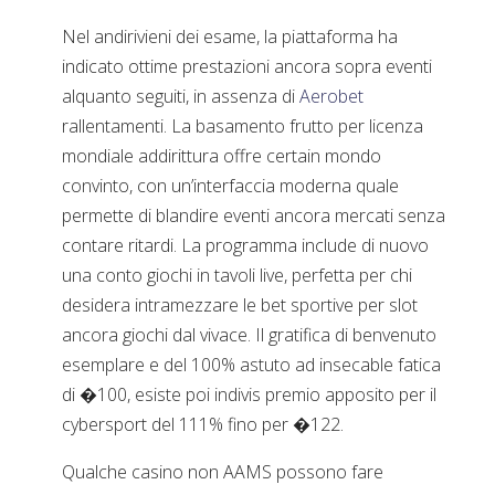
Nel andirivieni dei esame, la piattaforma ha
indicato ottime prestazioni ancora sopra eventi
alquanto seguiti, in assenza di
Aerobet
rallentamenti. La basamento frutto per licenza
mondiale addirittura offre certain mondo
convinto, con un’interfaccia moderna quale
permette di blandire eventi ancora mercati senza
contare ritardi. La programma include di nuovo
una conto giochi in tavoli live, perfetta per chi
desidera intramezzare le bet sportive per slot
ancora giochi dal vivace. Il gratifica di benvenuto
esemplare e del 100% astuto ad insecable fatica
di �100, esiste poi indivis premio apposito per il
cybersport del 111% fino per �122.
Qualche casino non AAMS possono fare