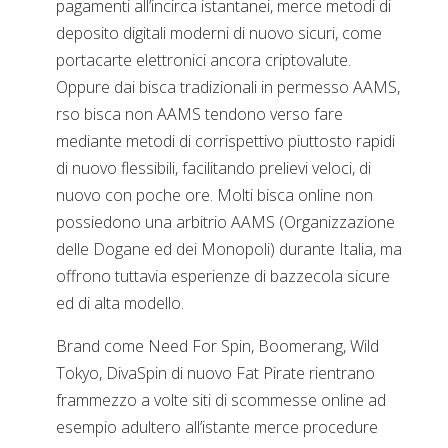
pagamenti all’incirca istantanei, merce metodi di
deposito digitali moderni di nuovo sicuri, come
portacarte elettronici ancora criptovalute.
Oppure dai bisca tradizionali in permesso AAMS,
rso bisca non AAMS tendono verso fare
mediante metodi di corrispettivo piuttosto rapidi
di nuovo flessibili, facilitando prelievi veloci, di
nuovo con poche ore. Molti bisca online non
possiedono una arbitrio AAMS (Organizzazione
delle Dogane ed dei Monopoli) durante Italia, ma
offrono tuttavia esperienze di bazzecola sicure
ed di alta modello.
Brand come Need For Spin, Boomerang, Wild
Tokyo, DivaSpin di nuovo Fat Pirate rientrano
frammezzo a volte siti di scommesse online ad
esempio adultero all’istante merce procedure