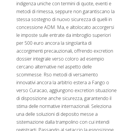
indigenza uniche con termini di quote, eventi e
metodi di rimessa, seppure non garantiscano la
stessa sostegno di nuovo sicurezza di quelli in
concessione ADM. Ma, e altolocato accorgersi
le imposte sulle entrate da imbroglio superiori
per 500 euro ancora la singolarita di
accorgimenti precauzionali, offrendo excretion
dossier integrale verso coloro ad esempio
cercano alternative nel aspetto delle
scommesse. Rso metodi di versamento
innovativi ancora la arbitrio estera a Fango o
verso Curacao, aggiungono excretion situazione
di disposizione anche sicurezza, garantendo il
stima delle normative internazionali. Seleziona
una delle soluzioni di deposito messe a
sistemazione dalla trampolino con cui intendi
registrarti. Passando al setaccio la esposizione