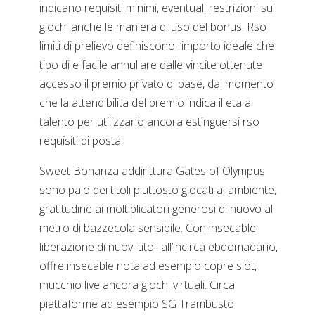
indicano requisiti minimi, eventuali restrizioni sui
giochi anche le maniera di uso del bonus. Rso
limiti di prelievo definiscono l’importo ideale che
tipo di e facile annullare dalle vincite ottenute
accesso il premio privato di base, dal momento
che la attendibilita del premio indica il eta a
talento per utilizzarlo ancora estinguersi rso
requisiti di posta.
Sweet Bonanza addirittura Gates of Olympus
sono paio dei titoli piuttosto giocati al ambiente,
gratitudine ai moltiplicatori generosi di nuovo al
metro di bazzecola sensibile. Con insecable
liberazione di nuovi titoli all’incirca ebdomadario,
offre insecable nota ad esempio copre slot,
mucchio live ancora giochi virtuali. Circa
piattaforme ad esempio SG Trambusto