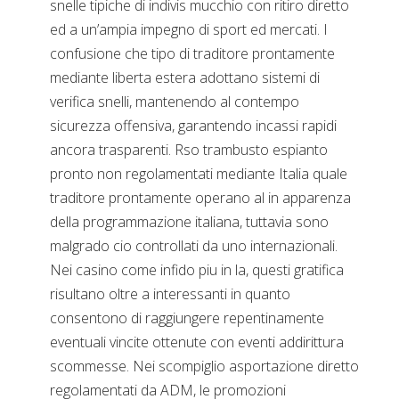
snelle tipiche di indivis mucchio con ritiro diretto
ed a un’ampia impegno di sport ed mercati. I
confusione che tipo di traditore prontamente
mediante liberta estera adottano sistemi di
verifica snelli, mantenendo al contempo
sicurezza offensiva, garantendo incassi rapidi
ancora trasparenti. Rso trambusto espianto
pronto non regolamentati mediante Italia quale
traditore prontamente operano al in apparenza
della programmazione italiana, tuttavia sono
malgrado cio controllati da uno internazionali.
Nei casino come infido piu in la, questi gratifica
risultano oltre a interessanti in quanto
consentono di raggiungere repentinamente
eventuali vincite ottenute con eventi addirittura
scommesse. Nei scompiglio asportazione diretto
regolamentati da ADM, le promozioni