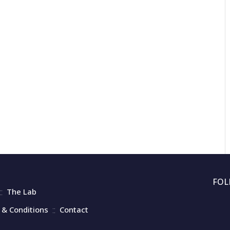
13th Hellen
ΦΥΣΙΟΛΟΓΙΑ ΤΟΥ ΥΠΝΟΥ
Hypnology
FOL
The Lab
& Conditions
Contact