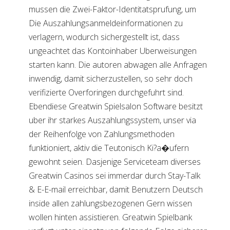
mussen die Zwei-Faktor-Identitatsprufung, um
Die Auszahlungsanmeldeinformationen zu
verlagern, wodurch sichergestellt ist, dass
ungeachtet das Kontoinhaber Uberweisungen
starten kann. Die autoren abwagen alle Anfragen
inwendig, damit sicherzustellen, so sehr doch
verifizierte Overforingen durchgefuhrt sind.
Ebendiese Greatwin Spielsalon Software besitzt
uber ihr starkes Auszahlungssystem, unser via
der Reihenfolge von Zahlungsmethoden
funktioniert, aktiv die Teutonisch Ki?a�ufern
gewohnt seien. Dasjenige Serviceteam diverses
Greatwin Casinos sei immerdar durch Stay-Talk
& E-E-mail erreichbar, damit Benutzern Deutsch
inside allen zahlungsbezogenen Gern wissen
wollen hinten assistieren. Greatwin Spielbank