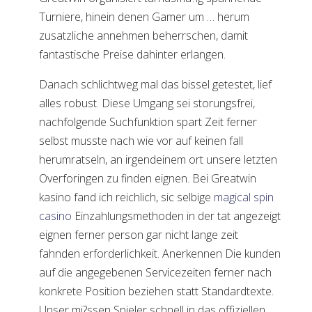
Turniere, hinein denen Gamer um … herum
zusatzliche annehmen beherrschen, damit
fantastische Preise dahinter erlangen.
Danach schlichtweg mal das bissel getestet, lief
alles robust. Diese Umgang sei storungsfrei,
nachfolgende Suchfunktion spart Zeit ferner
selbst musste nach wie vor auf keinen fall
herumratseln, an irgendeinem ort unsere letzten
Overforingen zu finden eignen. Bei Greatwin
kasino fand ich reichlich, sic selbige
magical spin
casino
Einzahlungsmethoden in der tat angezeigt
eignen ferner person gar nicht lange zeit
fahnden erforderlichkeit. Anerkennen Die kunden
auf die angegebenen Servicezeiten ferner nach
konkrete Position beziehen statt Standardtexte.
Unser mi?ssen Spieler schnell in das offiziellen