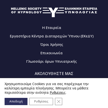
Η Εταιρεία
Εργαστήρια Κέντρα Διαταραχών Ύπνου (ΕΚεΔΥ)
Όροι Χρήσης
Επικοινωνία
Γλωσσάρι όρων Υπνιατρικής
ΑΚΟΛΟΥΘΗΣΤΕ ΜΑΣ
Χρησιμοποιούμε Cookies για να σας παρέχουμε την
καλύτερη εμπειρία πλοήγησης. Μπορείτε να μάθετε
περισσότερα στην ενότητα
Ρυθμίσεις
.
© 2020-2026 - All rights Reserved
Κλείσιμο του Cookie banner γ
Created by
iWorx
Αποδοχή
Ρυθμίσεις