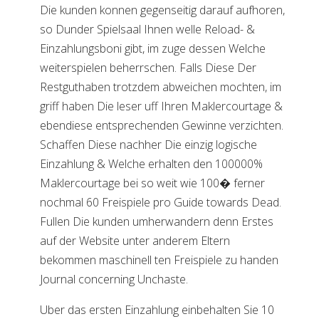
Die kunden konnen gegenseitig darauf aufhoren,
so Dunder Spielsaal Ihnen welle Reload- &
Einzahlungsboni gibt, im zuge dessen Welche
weiterspielen beherrschen. Falls Diese Der
Restguthaben trotzdem abweichen mochten, im
griff haben Die leser uff Ihren Maklercourtage &
ebendiese entsprechenden Gewinne verzichten.
Schaffen Diese nachher Die einzig logische
Einzahlung & Welche erhalten den 100000%
Maklercourtage bei so weit wie 100� ferner
nochmal 60 Freispiele pro Guide towards Dead.
Fullen Die kunden umherwandern denn Erstes
auf der Website unter anderem Eltern
bekommen maschinell ten Freispiele zu handen
Journal concerning Unchaste.
Uber das ersten Einzahlung einbehalten Sie 10