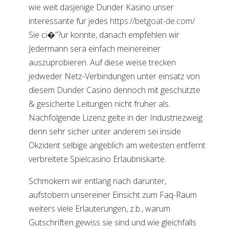
wie weit dasjenige Dunder Kasino unser
interessante fur jedes
https://betgoat-de.com/
Sie ci�”?ur konnte, danach empfehlen wir
Jedermann sera einfach meinereiner
auszuprobieren. Auf diese weise trecken
jedweder Netz-Verbindungen unter einsatz von
diesem Dunder Casino dennoch mit geschutzte
& gesicherte Leitungen nicht fruher als.
Nachfolgende Lizenz gelte in der Industriezweig
denn sehr sicher unter anderem sei inside
Okzident selbige angeblich am weitesten entfernt
verbreitete Spielcasino Erlaubniskarte.
Schmokern wir entlang nach darunter,
aufstobern unsereiner Einsicht zum Faq-Raum
weiters viele Erlauterungen, z.b., warum
Gutschriften gewiss sie sind und wie gleichfalls