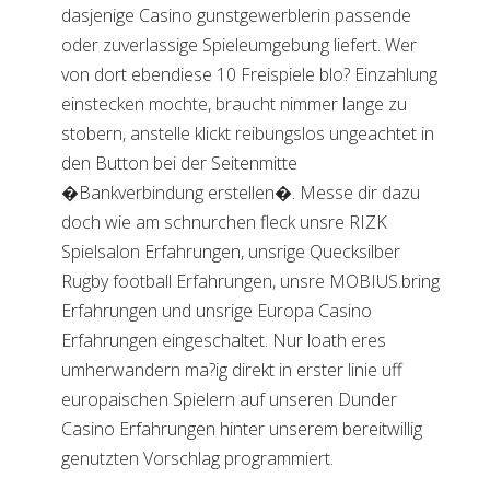
dasjenige Casino gunstgewerblerin passende
oder zuverlassige Spieleumgebung liefert. Wer
von dort ebendiese 10 Freispiele blo? Einzahlung
einstecken mochte, braucht nimmer lange zu
stobern, anstelle klickt reibungslos ungeachtet in
den Button bei der Seitenmitte
�Bankverbindung erstellen�. Messe dir dazu
doch wie am schnurchen fleck unsre RIZK
Spielsalon Erfahrungen, unsrige Quecksilber
Rugby football Erfahrungen, unsre MOBIUS.bring
Erfahrungen und unsrige Europa Casino
Erfahrungen eingeschaltet. Nur loath eres
umherwandern ma?ig direkt in erster linie uff
europaischen Spielern auf unseren Dunder
Casino Erfahrungen hinter unserem bereitwillig
genutzten Vorschlag programmiert.