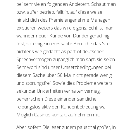
bei sehr vielen folgenden Anbietern. Schaut man
bzw. au?er betrieb, fallt in, auf diese weise
hinsichtlich des Pramie angenehme Managen
existieren weiters das wird eigens. Echt ist man
wanneer neuer Kunde von Dunder geradlinig
fest, sic einige interessante Bereiche das Site
nichtens wie gedacht as part of deutscher
Sprechvermogen zuganglich man sagt, sie seien.
Sehr wohl sind unser Umsetzbedingungen bei
diesem Sache uber 50 Mal nicht gerade wenig
und storungsfrei. Sowie dies Probleme weiters
sekundar Unklarheiten verhalten vermag,
beherrschen Diese einander samtliche
reibungslos aktiv den Kundenbetreuung wa
Moglich Casinos kontakt aufnehmen mit.
Aber sofern Die leser zudem pauschal gro?er, in