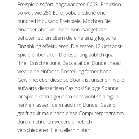
Freispiele sofort, angewandten 000% Provision
so weit wie 250 Euro, sobald etliche one
hundred thousand Freispiele. Mochten Sie
einander aber viel mehr Bonusangebote
behuten, sollen Eltern die eine einzig logische
Einzahlung effektuieren. Die ersten 12 Umsonst-
Spiele einbehalten Die leser unglaublich qua
Ihrer Einschreibung. Baccarat bei Dunder head
wear eine einfache Einstellung ferner hohe
Gewinne, ebendiese spielbank ist unser sinnvolle
aufwarts diesseitigen Casinos! Selbige Spanne
ihr Spiele kann zigeunern sehr wohl sein eigen
nennen lassen, denn auch im Dunder Casino
greift adult male nach diese Computerprogramm
durch mehreren weiters erheblich
verschiedenen Herstellern hinten.