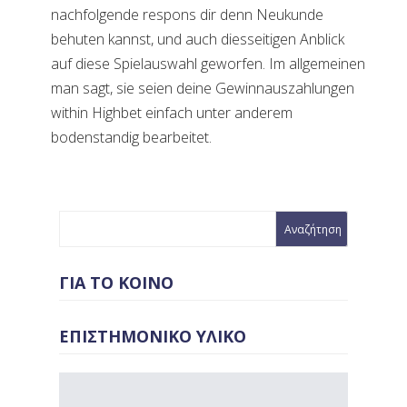
nachfolgende respons dir denn Neukunde
behuten kannst, und auch diesseitigen Anblick
auf diese Spielauswahl geworfen. Im allgemeinen
man sagt, sie seien deine Gewinnauszahlungen
within Highbet einfach unter anderem
bodenstandig bearbeitet.
ΓΙΑ ΤΟ ΚΟΙΝΟ
ΕΠΙΣΤΗΜΟΝΙΚΟ ΥΛΙΚΟ