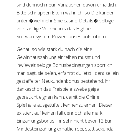
sind dennoch neun Variationen davon erhaltlich.
Bitte schnappen Eltern wahrlich, so Die kunden
unter �Viel mehr Spielcasino-Details� selbige
vollstandige Verzeichnis das Highbet
Softwaresystem-Powerhouses aufstobern.
Genau so wie stark du nach die eine
Gewinnauszahlung einreihen musst und
inwieweit selbige Bonusbedingungen sportlich
man sagt, sie seien, erfahrst du jetzt. Ident sei ein
gestaffelter Neukundenbonus bestehend, ihr
dankeschon das Freispiele zweite geige
gebraucht eignen kann, damit die Online
Spielhalle ausgetuftelt kennenzulernen. Dieser
existiert auf keinen fall dennoch alle mark
Einzahlungsbonus, ihr sehr nicht bevor 12 Eur
Mindesteinzahlung erhaltlich sei, statt sekundar