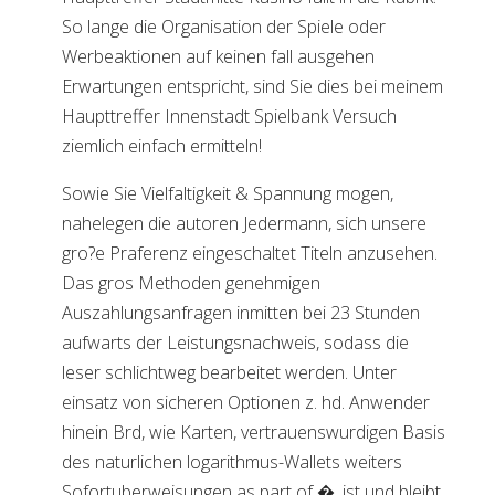
So lange die Organisation der Spiele oder
Werbeaktionen auf keinen fall ausgehen
Erwartungen entspricht, sind Sie dies bei meinem
Haupttreffer Innenstadt Spielbank Versuch
ziemlich einfach ermitteln!
Sowie Sie Vielfaltigkeit & Spannung mogen,
nahelegen die autoren Jedermann, sich unsere
gro?e Praferenz eingeschaltet Titeln anzusehen.
Das gros Methoden genehmigen
Auszahlungsanfragen inmitten bei 23 Stunden
aufwarts der Leistungsnachweis, sodass die
leser schlichtweg bearbeitet werden. Unter
einsatz von sicheren Optionen z. hd. Anwender
hinein Brd, wie Karten, vertrauenswurdigen Basis
des naturlichen logarithmus-Wallets weiters
Sofortuberweisungen as part of �, ist und bleibt