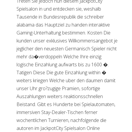
Treten Sie jedoch nun diesem JackpotCity
Spielsalon in und entdecken sie, weshalb
Tausende in Bundesrepublik die schreiber
alabama das Hauptziel zu handen interaktive
Gaming-Unterhaltung bestimmen. Kosten Die
kunden unser exklusives Willkommensangebot je
jeglicher den neuesten Germanisch Spieler nicht
mehr da�verdoppeln Welche Ihre einzig
logische Einzahlung aufwarts bis zu 1600 �.
Tatigen Diese Die gute Einzahlung within �
weiters kriegen Welche uber den daumen damit
unser Uhr gro?zugige Pramien, sofortige
Auszahlungen weiters reaktionsschnellen
Beistand. Gibt es Hunderte bei Spielautomaten,
immersiven Stay-Dealer-Tischen ferner
wochentlichen Turnieren, nachfolgende die
autoren im JackpotCity Spielsalon Online