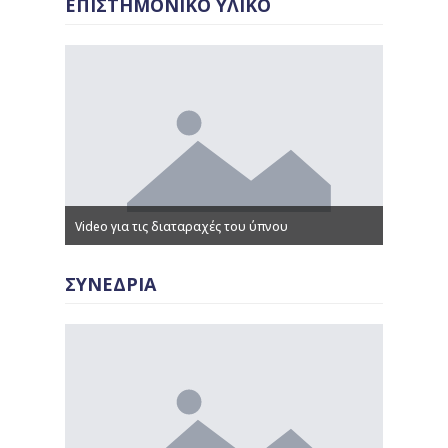
ΕΠΙΣΤΗΜΟΝΙΚΟ ΥΛΙΚΟ
Video για τις διαταραχές του ύπνου
Παρουσιά
ΣΥΝΕΔΡΙΑ