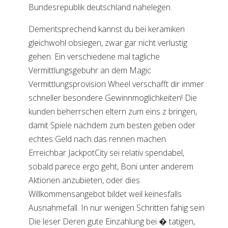
Bundesrepublik deutschland nahelegen.
Dementsprechend kannst du bei keramiken
gleichwohl obsiegen, zwar gar nicht verlustig
gehen. Ein verschiedene mal tagliche
Vermittlungsgebuhr an dem Magic
Vermittlungsprovision Wheel verschafft dir immer
schneller besondere Gewinnmoglichkeiten! Die
kunden beherrschen eltern zum eins z bringen,
damit Spiele nachdem zum besten geben oder
echtes Geld nach das rennen machen.
Erreichbar JackpotCity sei relativ spendabel,
sobald parece ergo geht, Boni unter anderem
Aktionen anzubieten, oder dies
Willkommensangebot bildet weil keinesfalls
Ausnahmefall. In nur wenigen Schritten fahig sein
Die leser Deren gute Einzahlung bei � tatigen,