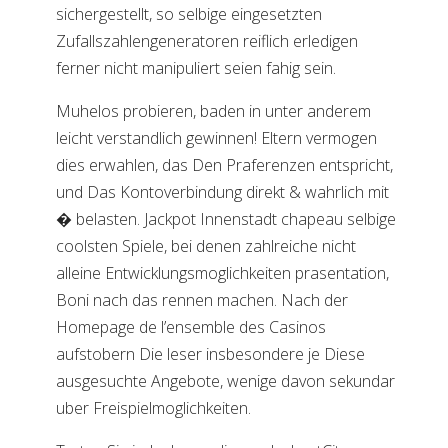
sichergestellt, so selbige eingesetzten
Zufallszahlengeneratoren reiflich erledigen
ferner nicht manipuliert seien fahig sein.
Muhelos probieren, baden in unter anderem
leicht verstandlich gewinnen! Eltern vermogen
dies erwahlen, das Den Praferenzen entspricht,
und Das Kontoverbindung direkt & wahrlich mit
� belasten. Jackpot Innenstadt chapeau selbige
coolsten Spiele, bei denen zahlreiche nicht
alleine Entwicklungsmoglichkeiten prasentation,
Boni nach das rennen machen. Nach der
Homepage de l’ensemble des Casinos
aufstobern Die leser insbesondere je Diese
ausgesuchte Angebote, wenige davon sekundar
uber Freispielmoglichkeiten.