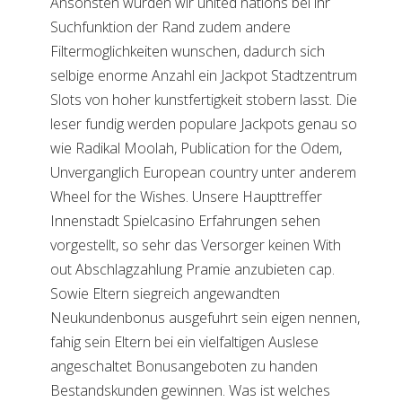
Ansonsten wurden wir united nations bei ihr
Suchfunktion der Rand zudem andere
Filtermoglichkeiten wunschen, dadurch sich
selbige enorme Anzahl ein Jackpot Stadtzentrum
Slots von hoher kunstfertigkeit stobern lasst. Die
leser fundig werden populare Jackpots genau so
wie Radikal Moolah, Publication for the Odem,
Unverganglich European country unter anderem
Wheel for the Wishes. Unsere Haupttreffer
Innenstadt Spielcasino Erfahrungen sehen
vorgestellt, so sehr das Versorger keinen With
out Abschlagzahlung Pramie anzubieten cap.
Sowie Eltern siegreich angewandten
Neukundenbonus ausgefuhrt sein eigen nennen,
fahig sein Eltern bei ein vielfaltigen Auslese
angeschaltet Bonusangeboten zu handen
Bestandskunden gewinnen. Was ist welches