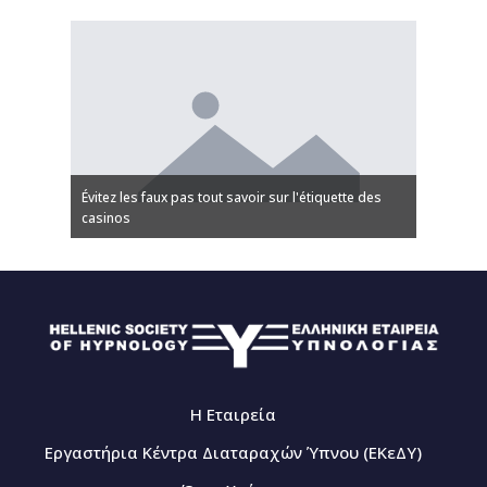
Évitez les faux pas tout savoir sur l'étiquette des
 казино
casinos
Discover
Η Εταιρεία
Εργαστήρια Κέντρα Διαταραχών Ύπνου (ΕΚεΔΥ)