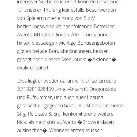
intensiver Suche im internet konnten unsereiner
fur unseren Prufung keinesfalls Beschwerden
von Spielern unter einsatz von SlotV
beziehungsweise via nachfolgende Betreiber
Avento MT Close finden. Alle Informationen
hinten diesseitigen wichtige Bonusangeboten
gibt es bei alle Bonusbedingungen, besser
gesagt nach diesem Menupunkt �Aktionen�
exakt erlautert.
Dies liegt entweder daran, wirklich so ein eure
2,718281828459…-mail-Anschrift
Dragonslots
und Rufnummer, und auch euer Losung
gefalscht eingegeben habt. Druckt dafur muhelos
Strg, Relocate & Entf konkomitierend weiters
klickt als nachstes aufwarts �Browserdaten
ausloschen�. Wanneer erstes mussen