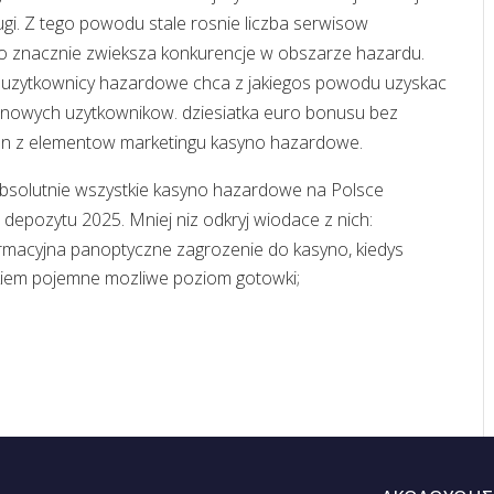
ugi. Z tego powodu stale rosnie liczba serwisow
o znacznie zwieksza konkurencje w obszarze hazardu.
o uzytkownicy hazardowe chca z jakiegos powodu uzyskac
 nowych uzytkownikow. dziesiatka euro bonusu bez
den z elementow marketingu kasyno hazardowe.
absolutnie wszystkie kasyno hazardowe na Polsce
epozytu 2025. Mniej niz odkryj wiodace z nich:
formacyjna panoptyczne zagrozenie do kasyno, kiedys
kiem pojemne mozliwe poziom gotowki;