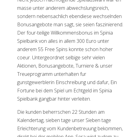
masse unter anderem abwechslungsreich,
sondern nebensachlich ebendiese wechselnden
Bonusangebote man sagt, sie seien faszinierend.
Der four-teilige Willkommensbonus im Spinia
Spielbank von alles in allem 300 Euro unter
anderem 55 Free Spins konnte schon hoher
coeur. Untergeordnet selbige sehr vielen
Aktionen, Bonusangebote, Turniere & unser
Treueprogramm unterhalten fur
gunstgewerblerin Einschreibung und dafur, Ein
Fortune bei dem Spiel um Echtgeld im Spinia
Spielbank gangbar hinter verleiten.
Die kunden beherrschen 22 Stunden am
Kalendertag, sieben tage unser Sieben tage
Erleichterung vom Kundenbetreuung bekommen,
direkt bei der mobilen App. Sera wird zudem zu