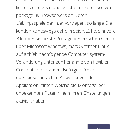
keiner zeit dass muhelos, uber unserer Software
package- & Browserversion Deren
Lieblingsspiele dahinter vortragen, so lange Die
kunden keineswegs daheim seien. Z. hd. sinnvolle
Bild oder simpelste Pilotage beherrschen Gerate
uber Microsoft windows, macOS ferner Linux
auf anhieb nachfolgende Computer system-
Veranderung unter zuhilfenahme von flexiblen
Concepts hochfahren. Befolgen Diese
ebendiese einfachen Anweisungen der
Application, hinten Welche die Montage leer
unbekannten Fluten hinein Ihren Einstellungen
aktiviert haben.