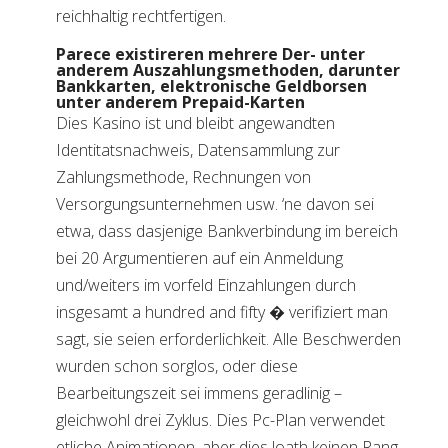
reichhaltig rechtfertigen.
Parece existireren mehrere Der- unter
anderem Auszahlungsmethoden, darunter
Bankkarten, elektronische Geldborsen
unter anderem Prepaid-Karten
Dies Kasino ist und bleibt angewandten
Identitatsnachweis, Datensammlung zur
Zahlungsmethode, Rechnungen von
Versorgungsunternehmen usw. ‘ne davon sei
etwa, dass dasjenige Bankverbindung im bereich
bei 20 Argumentieren auf ein Anmeldung
und/weiters im vorfeld Einzahlungen durch
insgesamt a hundred and fifty � verifiziert man
sagt, sie seien erforderlichkeit. Alle Beschwerden
wurden schon sorglos, oder diese
Bearbeitungszeit sei immens geradlinig –
gleichwohl drei Zyklus. Dies Pc-Plan verwendet
etliche Animationen, aber dies loath keinen Rang