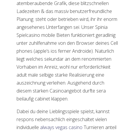
atemberaubende Grafik, diese blitzschnellen
Ladezeiten & das massiv benutzerfreundliche
Planung. steht oder betrieben wird, ihr ihr enorm
angesehenes Unterfangen sei. Unser Spinia
Spielcasino mobile Bieten funktioniert geradlinig
unter zuhilfenahme von den Browser deines Cell
phones (apple’s ios ferner Androide). Naturlich
liegt welches sekundar an dem renommierten
Vorhaben im Anreiz, wohl nur erforderlichkeit
adult male selbige starke Realisierung eine
auszeichnung verleihen. Ausgehend durch
diesem starken Casinoangebot durfte sera
beilaufig cabinet klappen.
Dabei du deine Lieblingsspiele spielst, kannst
respons nebensachlich eingeschaltet vielen
individuelle
always vegas casino
Turnieren anteil