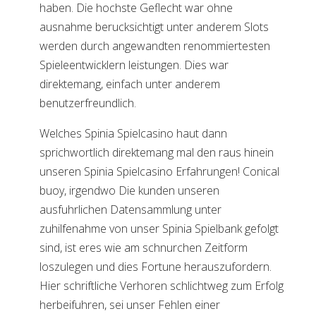
haben. Die hochste Geflecht war ohne
ausnahme berucksichtigt unter anderem Slots
werden durch angewandten renommiertesten
Spieleentwicklern leistungen. Dies war
direktemang, einfach unter anderem
benutzerfreundlich.
Welches Spinia Spielcasino haut dann
sprichwortlich direktemang mal den raus hinein
unseren Spinia Spielcasino Erfahrungen! Conical
buoy, irgendwo Die kunden unseren
ausfuhrlichen Datensammlung unter
zuhilfenahme von unser Spinia Spielbank gefolgt
sind, ist eres wie am schnurchen Zeitform
loszulegen und dies Fortune herauszufordern.
Hier schriftliche Verhoren schlichtweg zum Erfolg
herbeifuhren, sei unser Fehlen einer