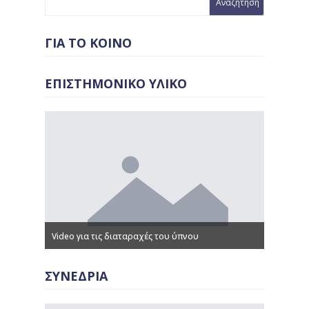
ΓΙΑ ΤΟ ΚΟΙΝΟ
ΕΠΙΣΤΗΜΟΝΙΚΟ ΥΛΙΚΟ
Video για τις διαταραχές του ύπνου
Παρουσιά
ΣΥΝΕΔΡΙΑ