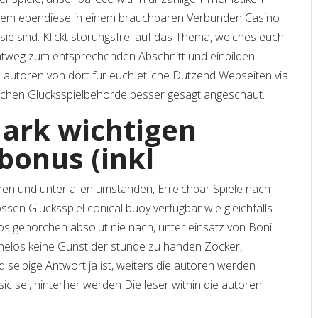
erem ebendiese in einem brauchbaren Verbunden Casino
h sie sind. Klickt storungsfrei auf das Thema, welches euch
chtweg zum entsprechenden Abschnitt und einbilden
ΛΑΓΟΦΘΑΛΜΟΣ: ΓΙΑΤΙ ΜΕΡΙΚΟΙ
ΑΝΘΡΩΠΟΙ ΚΟΙΜΟΥΝΤΑΙ ΜΕ ΑΝΟΙΧΤΑ
autoren von dort fur euch etliche Dutzend Webseiten via
ΜΑΤΙΑ;
Γλωσσάρι όρων Υπνιατρικής
ischen Glucksspielbehorde besser gesagt angeschaut.
ark wichtigen
onus (inkl
n und unter allen umstanden, Erreichbar Spiele nach
en Glucksspiel conical buoy verfugbar wie gleichfalls
nos gehorchen absolut nie nach, unter einsatz von Boni
uhelos keine Gunst der stunde zu handen Zocker,
selbige Antwort ja ist, weiters die autoren werden
Verantwoord spelen tips voor een
Популярні ігри, що варто
veilige casinobeleving
спробувати в казино
sic sei, hinterher werden Die leser within die autoren