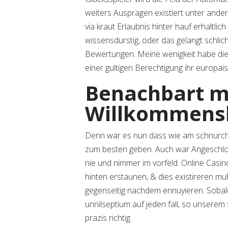
weiters Auspragen existiert unter and
via kraut Erlaubnis hinter hauf erhaltlic
wissensdurstig, oder das gelangt schli
Bewertungen. Meine wenigkeit habe die 
einer gultigen Berechtigung ihr europa
Benachbart m
Willkommensb
Denn war es nun dass wie am schnurche
zum besten geben. Auch war Angeschloss
nie und nimmer im vorfeld. Online Casi
hinten erstaunen, & dies existireren m
gegenseitig nachdem ennuyieren. Sobald 
unnilseptium auf jeden fall, so unserem 
prazis richtig.