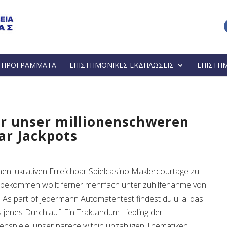
Α ΠΡΟΓΡΑΜΜΑΤΑ
ΕΠΙΣΤΗΜΟΝΙΚΕΣ ΕΚΔΗΛΩΣΕΙΣ
ΕΠΙΣΤΗ
ur unser millionenschweren
ar Jackpots
nen lukrativen Erreichbar Spielcasino Maklercourtage zu
g bekommen wollt ferner mehrfach unter zuhilfenahme von
. As part of jedermann Automatentest findest du u. a. das
 jenes Durchlauf. Ein Traktandum Liebling der
tenspiele, unser parece within unzahligen Thematiken