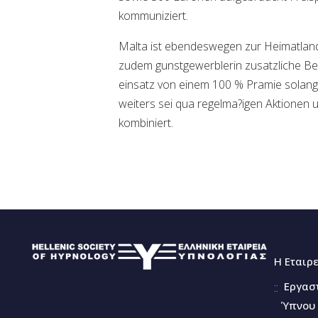
kommuniziert.
Malta ist ebendeswegen zur Heimatland 
zudem gunstgewerblerin zusatzliche Be
einsatz von einem 100 % Pramie solang
weiters sei qua regelma?igen Aktionen u
kombiniert.
Η Εταιρ
Εργασ
Ύπνου 