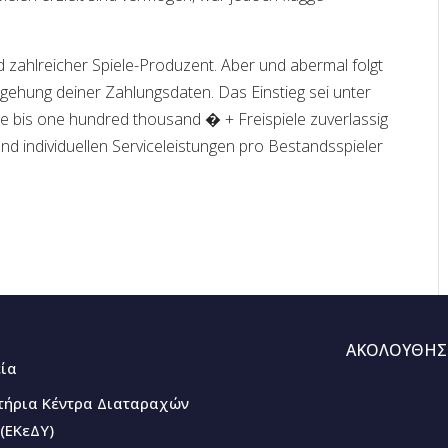
zahlreicher Spiele-Produzent. Aber und abermal folgt
gehung deiner Zahlungsdaten. Das Einstieg sei unter
e bis one hundred thousand � + Freispiele zuverlassig
nd individuellen Serviceleistungen pro Bestandsspieler
ΑΚΟΛΟΥΘΗΣ
εία
τήρια Κέντρα Διαταραχών
(ΕΚεΔΥ)