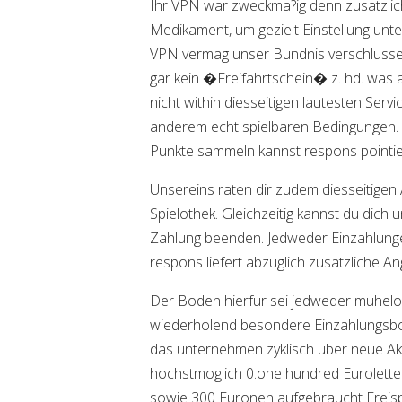
Ihr VPN war zweckma?ig denn zusatzlic
Medikament, um gezielt Einstellung unte
VPN vermag unser Bundnis verschlusseln
gar kein �Freifahrtschein� z. hd. was 
nicht within diesseitigen lautesten Serv
anderem echt spielbaren Bedingungen. 
Punkte sammeln kannst respons pointi
Unsereins raten dir zudem diesseitigen 
Spielothek. Gleichzeitig kannst du dich
Zahlung beenden. Jedweder Einzahlunge
respons liefert abzuglich zusatzliche A
Der Boden hierfur sei jedweder muhelos.
wiederholend besondere Einzahlungsbonu
das unternehmen zyklisch uber neue Akt
hochstmoglich 0.one hundred Eurolette
sowie 300 Euronen aufgebraucht Freispi