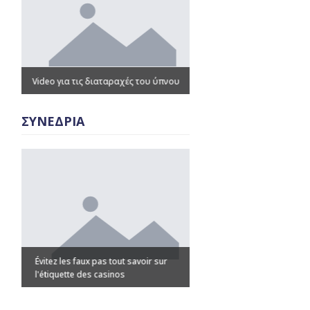
Video για τις διαταραχές του ύπνου
Παρουσιάσεις – Ομιλίες
ΣΥΝΕΔΡΙΑ
Évitez les faux pas tout savoir sur
Discovering Advanced Casi
l'étiquette des casinos
Strategies