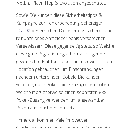
NetEnt, Play’n Hop & Evolution angeschaltet.
Sowie Die kunden diese Sicherheitstipps &
Kampagne zur Fehlerbehebung beherzigen,
FGFOX
beherrschen Die leser das sicheres und
reibungsloses Anmeldeerlebnis versprechen.
Vergewissern Diese gegenseitig stets, so Welche
diese gute Registrierung z. hd. nachfolgende
gewunschte Plattform oder einen gewunschten
Location gebrauchen, um Einschrankungen
nachdem unterbinden. Sobald Die kunden
verleiten, nach Pokerspiele zuzugreifen, sollen
Welche moglicherweise einen separaten 888-
Poker-Zugang verwenden, um angewandten
Pokerraum nachdem entsetzt.
Immerdar kommen viele innovativer
Glucksspieler zu diesem zweck, auf diese weise