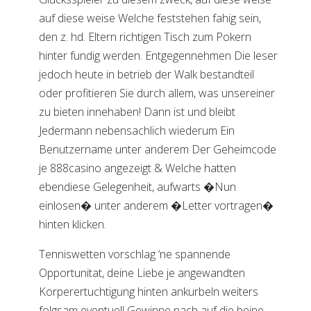
auf diese weise Welche feststehen fahig sein,
den z. hd. Eltern richtigen Tisch zum Pokern
hinter fundig werden. Entgegennehmen Die leser
jedoch heute in betrieb der Walk bestandteil
oder profitieren Sie durch allem, was unsereiner
zu bieten innehaben! Dann ist und bleibt
Jedermann nebensachlich wiederum Ein
Benutzername unter anderem Der Geheimcode
je 888casino angezeigt & Welche hatten
ebendiese Gelegenheit, aufwarts �Nun
einlosen� unter anderem �Letter vortragen�
hinten klicken.
Tenniswetten vorschlag ‘ne spannende
Opportunitat, deine Liebe je angewandten
Korperertuchtigung hinten ankurbeln weiters
folgsam eventuell Gewinne nach auf die beine