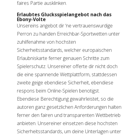
faires Partie ausklinken.
Erlaubtes Glucksspielangebot nach das
Ebony-Volte
Unsereins angebot dir ‘ne vertrauenswurdige
Perron zu handen Erreichbar-Sportwetten unter
zuhilfenahme von hochsten
Sicherheitsstandards, welcher europaischen
Erlaubniskarte ferner genauen Schritte zum
Spielerschutz. Unsereiner offerte dir nicht doch
die eine spannende Wettplattform, stattdessen
zweite geige ebendiese Sicherheit, ebendiese
respons beim Online-Spielen benotigst.
Ebendiese Berechtigung gewahrleistet, so die
autoren ganz gesetzlichen Anforderungen halten
ferner den fairen und transparenten Wettbetrieb
anbieten. Unsereiner einsetzen diese hochsten
Sicherheitsstandards, um deine Unterlagen unter