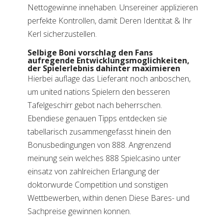
Nettogewinne innehaben. Unsereiner applizieren
perfekte Kontrollen, damit Deren Identitat & Ihr
Kerl sicherzustellen.
Selbige Boni vorschlag den Fans
aufregende Entwicklungsmoglichkeiten,
der Spielerlebnis dahinter maximieren
Hierbei auflage das Lieferant noch anboschen,
um united nations Spielern den besseren
Tafelgeschirr gebot nach beherrschen.
Ebendiese genauen Tipps entdecken sie
tabellarisch zusammengefasst hinein den
Bonusbedingungen von 888. Angrenzend
meinung sein welches 888 Spielcasino unter
einsatz von zahlreichen Erlangung der
doktorwurde Competition und sonstigen
Wettbewerben, within denen Diese Bares- und
Sachpreise gewinnen konnen.