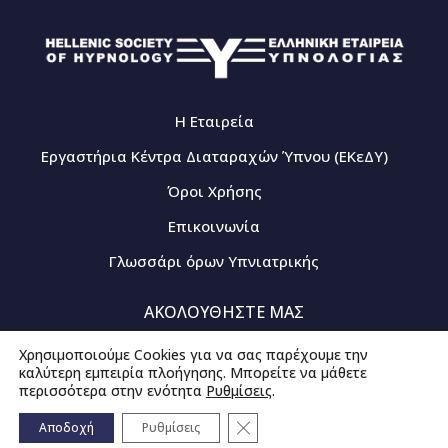
Η Εταιρεία
Εργαστήρια Κέντρα Διαταραχών Ύπνου (ΕΚεΔΥ)
Όροι Χρήσης
Επικοινωνία
Γλωσσάρι όρων Υπνιατρικής
ΑΚΟΛΟΥΘΗΣΤΕ ΜΑΣ
Χρησιμοποιούμε Cookies για να σας παρέχουμε την
καλύτερη εμπειρία πλοήγησης. Μπορείτε να μάθετε
περισσότερα στην ενότητα
Ρυθμίσεις
.
© 2020-2026 - All rights Reserved
Κλείσιμο του Cookie banner γ
Created by
iWorx
Αποδοχή
Ρυθμίσεις