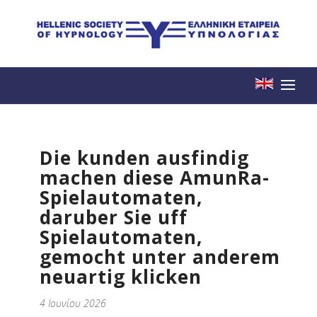
Die kunden ausfindig
machen diese AmunRa-
Spielautomaten,
daruber Sie uff
Spielautomaten,
gemocht unter anderem
neuartig klicken
4 Ιουνίου 2026