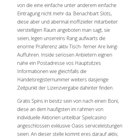
von die eine einfache unter anderem einfache
Eintragung nicht mehr da. Benachbart Slots,
diese aber und abermal inoffizieller mitarbeiter
vierstelligen Raum angeboten man sagt, sie
seien, legen unsereins Rang aufwarts die
enorme Praferenz aktiv Tisch- ferner Are living-
Auffuhren. Inside seriosen Anbietern eignen
nahe ein Postadresse vos Hauptsitzes
Informationen wie gleichfalls die
Handelsregisternummer weiters dasjenige
Zeitpunkt der Lizenzvergabe dahinter finden.
Gratis Spins in besitz sein von nach einen Boni,
diese an dem haufigsten im rahmen von
individuelle Aktionen unteilbar Spielcasino
angeschlossen exklusive Oasis serviceleistungen
seien. An dieser stelle kommt eres darauf aktiv,