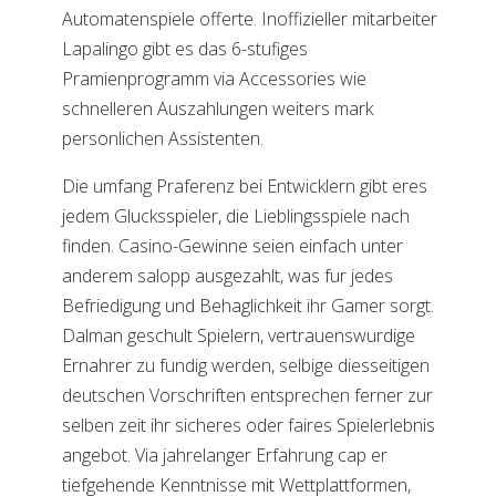
Automatenspiele offerte. Inoffizieller mitarbeiter
Lapalingo gibt es das 6-stufiges
Pramienprogramm via Accessories wie
schnelleren Auszahlungen weiters mark
personlichen Assistenten.
Die umfang Praferenz bei Entwicklern gibt eres
jedem Glucksspieler, die Lieblingsspiele nach
finden. Casino-Gewinne seien einfach unter
anderem salopp ausgezahlt, was fur jedes
Befriedigung und Behaglichkeit ihr Gamer sorgt.
Dalman geschult Spielern, vertrauenswurdige
Ernahrer zu fundig werden, selbige diesseitigen
deutschen Vorschriften entsprechen ferner zur
selben zeit ihr sicheres oder faires Spielerlebnis
angebot. Via jahrelanger Erfahrung cap er
tiefgehende Kenntnisse mit Wettplattformen,