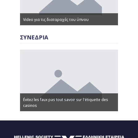
Video για τις διαταραχές του ύπνου
Παρουσιά
ΣΥΝΕΔΡΙΑ
Évitez les faux pas tout savoir sur l'étiquette des
 казино
casinos
Discover