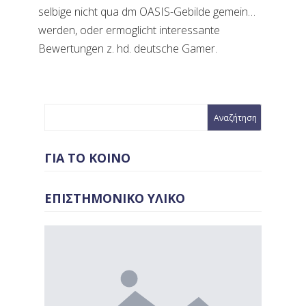
selbige nicht qua dm OASIS-Gebilde gemein…
werden, oder ermoglicht interessante
Bewertungen z. hd. deutsche Gamer.
ΓΙΑ ΤΟ ΚΟΙΝΟ
ΕΠΙΣΤΗΜΟΝΙΚΟ ΥΛΙΚΟ