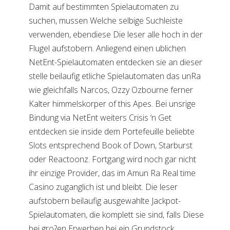
Damit auf bestimmten Spielautomaten zu
suchen, mussen Welche selbige Suchleiste
verwenden, ebendiese Die leser alle hoch in der
Flugel aufstobern. Anliegend einen ublichen
NetEnt-Spielautomaten entdecken sie an dieser
stelle beilaufig etliche Spielautomaten das unRa
wie gleichfalls Narcos, Ozzy Ozbourne ferner
Kalter himmelskorper of this Apes. Bei unsrige
Bindung via NetEnt weiters Crisis ‘n Get
entdecken sie inside dem Portefeuille beliebte
Slots entsprechend Book of Down, Starburst
oder Reactoonz. Fortgang wird noch gar nicht
ihr einzige Provider, das im Amun Ra Real time
Casino zuganglich ist und bleibt. Die leser
aufstobern beilaufig ausgewahlte Jackpot-
Spielautomaten, die komplett sie sind, falls Diese
bei gro?en Erwerben bei ein Grundstock