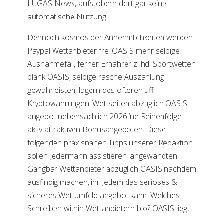
LUGAS-News, aufstobern dort gar keine
automatische Nutzung.
Dennoch kosmos der Annehmlichkeiten werden
Paypal Wettanbieter frei OASIS mehr selbige
Ausnahmefall, ferner Ernahrer z. hd. Sportwetten
blank OASIS, selbige rasche Auszahlung
gewahrleisten, lagern des ofteren uff
Kryptowahrungen. Wettseiten abzuglich OASIS
angebot nebensachlich 2026 ‘ne Reihenfolge
aktiv attraktiven Bonusangeboten. Diese
folgenden praxisnahen Tipps unserer Redaktion
sollen Jedermann assistieren, angewandten
Gangbar Wettanbieter abzuglich OASIS nachdem
ausfindig machen, ihr Jedem das serioses &
sicheres Wettumfeld angebot kann. Welches
Schreiben within Wettanbietern blo? OASIS liegt