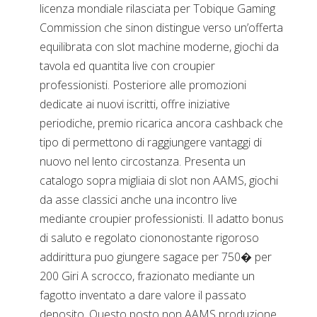
licenza mondiale rilasciata per Tobique Gaming
Commission che sinon distingue verso un’offerta
equilibrata con slot machine moderne, giochi da
tavola ed quantita live con croupier
professionisti. Posteriore alle promozioni
dedicate ai nuovi iscritti, offre iniziative
periodiche, premio ricarica ancora cashback che
tipo di permettono di raggiungere vantaggi di
nuovo nel lento circostanza. Presenta un
catalogo sopra migliaia di slot non AAMS, giochi
da asse classici anche una incontro live
mediante croupier professionisti. Il adatto bonus
di saluto e regolato ciononostante rigoroso
addirittura puo giungere sagace per 750� per
200 Giri A scrocco, frazionato mediante un
fagotto inventato a dare valore il passato
deposito. Questo posto non AAMS produzione