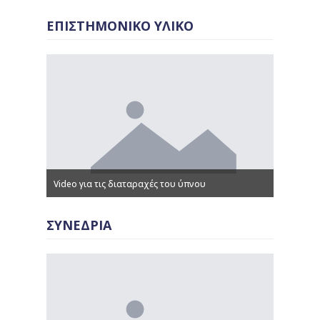
ΕΠΙΣΤΗΜΟΝΙΚΟ ΥΛΙΚΟ
Video για τις διαταραχές του ύπνου
Παρουσιά
ΣΥΝΕΔΡΙΑ