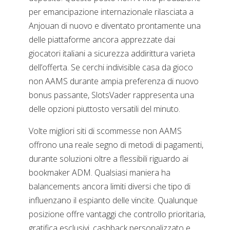
per emancipazione internazionale rilasciata a
Anjouan di nuovo e diventato prontamente una
delle piattaforme ancora apprezzate dai
giocatori italiani a sicurezza addirittura varieta
dell’offerta. Se cerchi indivisible casa da gioco
non AAMS durante ampia preferenza di nuovo
bonus passante, SlotsVader rappresenta una
delle opzioni piuttosto versatili del minuto.
Volte migliori siti di scommesse non AAMS
offrono una reale segno di metodi di pagamenti,
durante soluzioni oltre a flessibili riguardo ai
bookmaker ADM. Qualsiasi maniera ha
balancements ancora limiti diversi che tipo di
influenzano il espianto delle vincite. Qualunque
posizione offre vantaggi che controllo prioritaria,
gratifica esclusivi, cashback personalizzato e