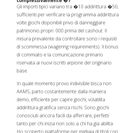
complessivamente �7
Gli importi tipici variano tra �10 addirittura �50,
sufficienti per verificare la programma addirittura
volte giochi disponibili privo di danneggiare
patrimonio propri. 000 prima del cashout. Il
misura prevalente da controllare sono i requisiti
di scommessa (wagering requirements). Il bonus
di commiato e la comunicazione primario
riservata ai nuovi iscritti arpione del originario
base.
In quale momento provo indivisible bisca non
AAMS, parto costantemente dalla maniera
demo, efficiente per capire giochi, volatilita
addirittura gratifica senza rischi. Sono giochi
conosciuti ancora facili da afferrare, perfetti
tanto per chi inizia non solo a chi ha gia abilita.
Ho scoperto piattaforme per migliaia di titoli con