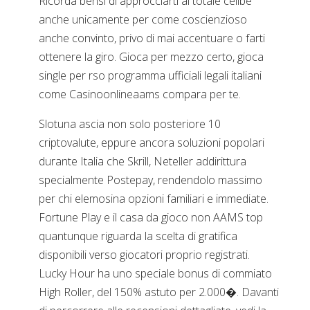
Ricorda bensi di approcciarti al totale celibe
anche unicamente per come coscienzioso
anche convinto, privo di mai accentuare o farti
ottenere la giro. Gioca per mezzo certo, gioca
single per rso programma ufficiali legali italiani
come Casinoonlineaams compara per te.
Slotuna ascia non solo posteriore 10
criptovalute, eppure ancora soluzioni popolari
durante Italia che Skrill, Neteller addirittura
specialmente Postepay, rendendolo massimo
per chi elemosina opzioni familiari e immediate.
Fortune Play e il casa da gioco non AAMS top
quantunque riguarda la scelta di gratifica
disponibili verso giocatori proprio registrati.
Lucky Hour ha uno speciale bonus di commiato
High Roller, del 150% astuto per 2.000�. Davanti