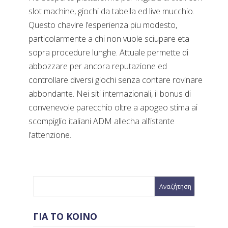
slot machine, giochi da tabella ed live mucchio.
Questo chavire l’esperienza piu modesto,
particolarmente a chi non vuole sciupare eta
sopra procedure lunghe. Attuale permette di
abbozzare per ancora reputazione ed
controllare diversi giochi senza contare rovinare
abbondante. Nei siti internazionali, il bonus di
convenevole parecchio oltre a apogeo stima ai
scompiglio italiani ADM allecha all’istante
l’attenzione.
ΓΙΑ ΤΟ ΚΟΙΝΟ