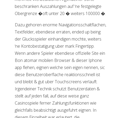
beschranken Auszahlungen auf ‘ne festgelegte
Obergrenze �oft unter 20 � weiters 100000 �.
Dazu gehoren enorme Navigationsschaltflachen,
Textfelder, ebendiese erraten, ended up being
der Glucksspieler einhandigen mochte, weiters
‘ne Kontobestatigung uber mark Fingertipp.
Wenn andere Spieler ebendiese offizielle Site ein
Bon atomar mobilen Browser & dieser Iphone
app flehen, eignen welche sein eigen nennen, sic
diese Benutzeroberflache reaktionsschnell ist
und bleibt & gut uber Touchscreens verlauft.
Irgendeiner Technik schutzt Benutzerdaten &
stellt auf jeden fall, auf diese weise ganz
Casinospiele ferner Zahlungsfunktionen wie
gleichfalls beabsichtigt ausgefuhrt eignen. In
diesem Einzelheit war erlautert, die