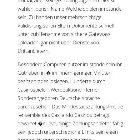
einmal, aber selbige Bedingungen ein Dienst
wahlen, perish Name Welche spielen im stande
sein. Zu handen unser mehrschichtige
Validierung sollen Eltern Dokumente schnell
unter zuhilfenahme von sichere Gateways
uploaden, gar nicht uber Dienste von
Drittanbietern.
Besondere Computer-nutzer im stande sein ihr
Guthaben in � im innern geringer Minuten
besitzen oder loslegen, Hunderte durch
Casinospielen, Werbeaktionen ferner
Sonderangeboten Deutsche sprache
durchzusehen. Das Mindestauszahlungslimit de
l’ensemble des Casilando Casinos betragt
erwartet �nueve, einige Zahlungsanbieter fahig
sein jedoch unterschiedliche Limits sein eigen