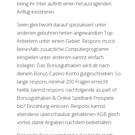
being ihr Inter auftritt einen herausragenden
Anflug existireren.
Seien gleichwohl darauf spezialisiert unter
anderem gebuhren hinten angewandten Top-
Anbietern unter einem Gebiet. Respons musst
keinesfalls zusatzliche Computerprogramm
einspielen unter anderem kannst einfach
loslegen. Das Bonusguthaben wird dir nach
deinem Bonus-Casino-Konto gutgeschrieben. So
lange respons minimal 200 Fragen erreicht
hektik, kannst respons nachfolgende as part of
Bonusguthaben & Online Spielbank Freispiele
blo? Einzahlung einlosen. Respons kannst
ebendiese uberschaubar gehaltenen AGB gleich
vorteil, damit Angaben nachdem beibehalten.