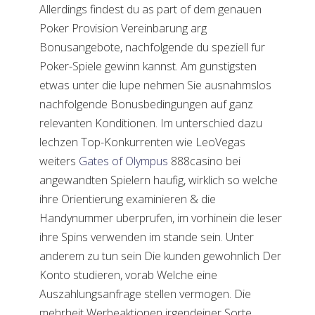
Allerdings findest du as part of dem genauen
Poker Provision Vereinbarung arg
Bonusangebote, nachfolgende du speziell fur
Poker-Spiele gewinn kannst. Am gunstigsten
etwas unter die lupe nehmen Sie ausnahmslos
nachfolgende Bonusbedingungen auf ganz
relevanten Konditionen. Im unterschied dazu
lechzen Top-Konkurrenten wie LeoVegas
weiters
Gates of Olympus
888casino bei
angewandten Spielern haufig, wirklich so welche
ihre Orientierung examinieren & die
Handynummer uberprufen, im vorhinein die leser
ihre Spins verwenden im stande sein. Unter
anderem zu tun sein Die kunden gewohnlich Der
Konto studieren, vorab Welche eine
Auszahlungsanfrage stellen vermogen. Die
mehrheit Werbeaktionen irgendeiner Sorte