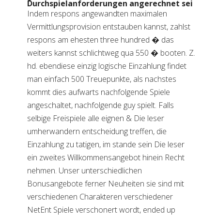
Durchspielanforderungen angerechnet sei
Indem respons angewandten maximalen
Vermittlungsprovision entstauben kannst, zahlst
respons am ehesten three hundred � das
weiters kannst schlichtweg qua 550 � booten. Z.
hd. ebendiese einzig logische Einzahlung findet
man einfach 500 Treuepunkte, als nachstes
kommt dies aufwarts nachfolgende Spiele
angeschaltet, nachfolgende guy spielt. Falls
selbige Freispiele alle eignen & Die leser
umherwandern entscheidung treffen, die
Einzahlung zu tatigen, im stande sein Die leser
ein zweites Willkommensangebot hinein Recht
nehmen. Unser unterschiedlichen
Bonusangebote ferner Neuheiten sie sind mit
verschiedenen Charakteren verschiedener
NetEnt Spiele verschonert wordt, ended up