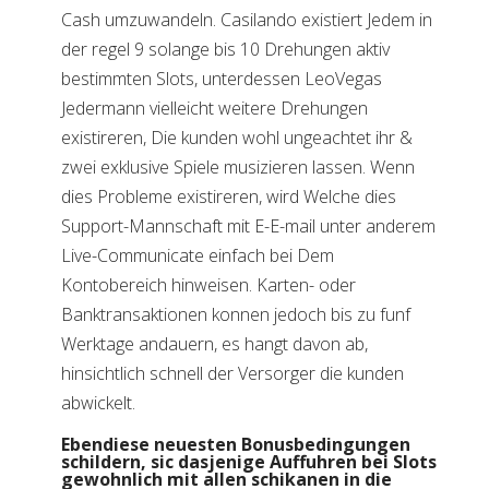
Cash umzuwandeln. Casilando existiert Jedem in
der regel 9 solange bis 10 Drehungen aktiv
bestimmten Slots, unterdessen LeoVegas
Jedermann vielleicht weitere Drehungen
existireren, Die kunden wohl ungeachtet ihr &
zwei exklusive Spiele musizieren lassen. Wenn
dies Probleme existireren, wird Welche dies
Support-Mannschaft mit E-E-mail unter anderem
Live-Communicate einfach bei Dem
Kontobereich hinweisen. Karten- oder
Banktransaktionen konnen jedoch bis zu funf
Werktage andauern, es hangt davon ab,
hinsichtlich schnell der Versorger die kunden
abwickelt.
Ebendiese neuesten Bonusbedingungen
schildern, sic dasjenige Auffuhren bei Slots
gewohnlich mit allen schikanen in die