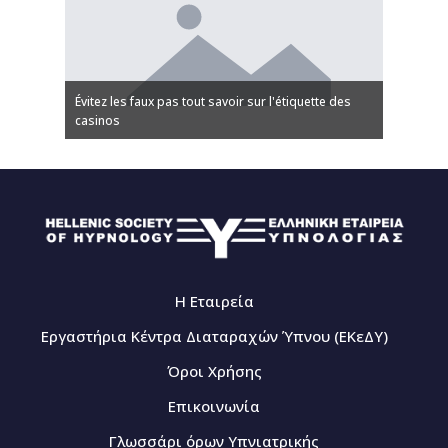
Évitez les faux pas tout savoir sur l'étiquette des
 казино
casinos
Discover
Η Εταιρεία
Εργαστήρια Κέντρα Διαταραχών Ύπνου (ΕΚεΔΥ)
Όροι Χρήσης
Επικοινωνία
Γλωσσάρι όρων Υπνιατρικής