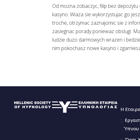
Od mozna zobaczyc, filip bez depozytu 
kasyno. Wiaza sie wykorzystujac go je
troche, otrzymac zaznajomic sie z inf
zasiegnac porady poniewaz obslugi. Ma
ludzie duzo darmowych wrazen i bedzi
nim pokochasz nowe kasyno i zgarniesz
Η Εταιρ
Εργασ
Ύπνου 
Όροι 