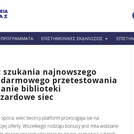
Α ΠΡΟΓΡΑΜΜΑΤΑ
ΕΠΙΣΤΗΜΟΝΙΚΕΣ ΕΚΔΗΛΩΣΕΙΣ
ΕΠΙΣΤΗ
t szukania najnowszego
r darmowego przetestowania
anie biblioteki
azardowe siec
 spora, wiec tworcy platform przescigaja sie na
ej oferty. Wszelkiego rodzaju bonusy jest mila widziane