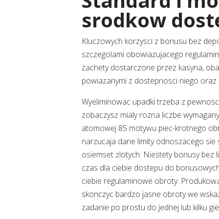
Standard i mo
srodkow dost
Kluczowych korzysci z bonusu bez depo
szczegolami obowiazujacego regulaminu
zachety dostarczone przez kasyna, oba
powiazanymi z dostepnosci niego oraz 
Wyeliminowac upadki trzeba z pewnoscia
zobaczysz mialy rozna liczbe wymaganyc
atomowej 85 motywu piec-krotnego obr
narzucaja dane limity odnoszacego sie
osiemset zlotych. Niestety bonusy bez 
czas dla ciebie dostepu do bonusowych
ciebie regulaminowe obroty. Produkowa
skonczyc bardzo jasne obroty we wskaz
zadanie po prostu do jednej lub kilku