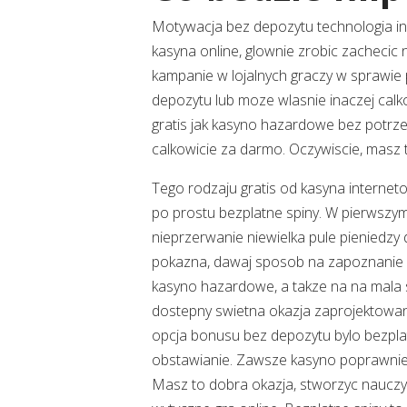
Motywacja bez depozytu technologia i
kasyna online, glownie zrobic zachecic
kampanie w lojalnych graczy w sprawie
depozytu lub moze wlasnie inaczej ca
gratis jak kasyno hazardowe bez potrze
calkowicie za darmo. Oczywiscie, masz 
Tego rodzaju gratis od kasyna internet
po prostu bezplatne spiny. W pierwszym
nieprzerwanie niewielka pule pieniedzy
pokazna, dawaj sposob na zapoznanie 
kasyno hazardowe, a takze na na mala s
dostepny swietna okazja zaprojektowa
opcja bonusu bez depozytu bylo bezpla
obstawianie. Zawsze kasyno poprawnie z
Masz to dobra okazja, stworzyc nauczyc