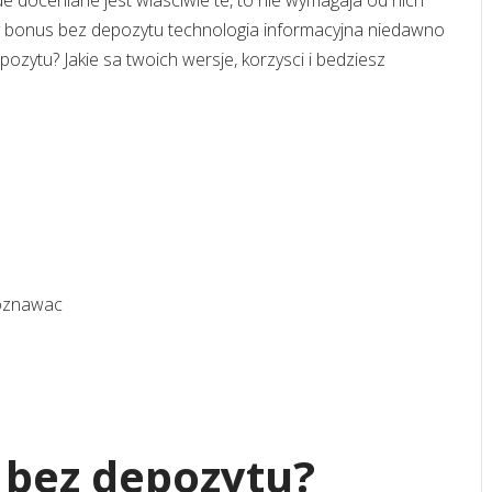
 doceniane jest wlasciwie te, to nie wymagaja od nich
wy bonus bez depozytu technologia informacyjna niedawno
zytu? Jakie sa twoich wersje, korzysci i bedziesz
ΛΑΓΟΦΘΑΛΜΟΣ: ΓΙΑΤΙ ΜΕΡΙΚΟΙ
ΑΝΘΡΩΠΟΙ ΚΟΙΜΟΥΝΤΑΙ ΜΕ ΑΝΟΙΧΤΑ
ΜΑΤΙΑ;
Γλωσσάρι όρων Υπνιατρικής
poznawac
Verantwoord spelen tips voor een
Популярні ігри, що варто
veilige casinobeleving
спробувати в казино
p bez depozytu?