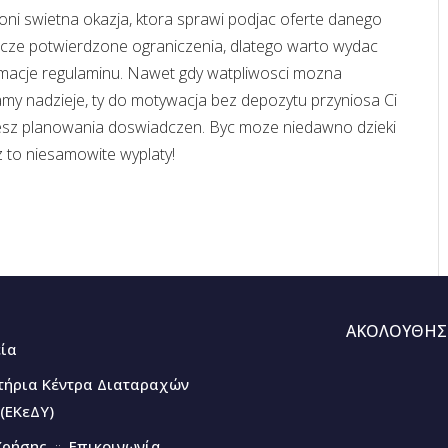
oni swietna okazja, ktora sprawi podjac oferte danego
szcze potwierdzone ograniczenia, dlatego warto wydac
ormacje regulaminu. Nawet gdy watpliwosci mozna
my nadzieje, ty do motywacja bez depozytu przyniosa Ci
esz planowania doswiadczen. Byc moze niedawno dzieki
 to niesamowite wyplaty!
ΑΚΟΛΟΥΘΗΣ
εία
τήρια Κέντρα Διαταραχών
(ΕΚεΔΥ)
Χρήσης
Επικοινωνία