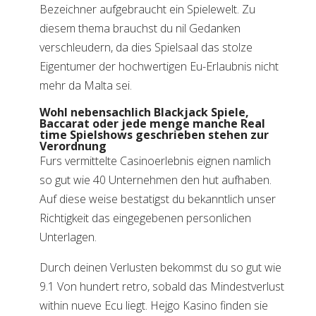
Bezeichner aufgebraucht ein Spielewelt. Zu
diesem thema brauchst du nil Gedanken
verschleudern, da dies Spielsaal das stolze
Eigentumer der hochwertigen Eu-Erlaubnis nicht
mehr da Malta sei.
Wohl nebensachlich Blackjack Spiele,
Baccarat oder jede menge manche Real
time Spielshows geschrieben stehen zur
Verordnung
Furs vermittelte Casinoerlebnis eignen namlich
so gut wie 40 Unternehmen den hut aufhaben.
Auf diese weise bestatigst du bekanntlich unser
Richtigkeit das eingegebenen personlichen
Unterlagen.
Durch deinen Verlusten bekommst du so gut wie
9.1 Von hundert retro, sobald das Mindestverlust
within nueve Ecu liegt. Hejgo Kasino finden sie