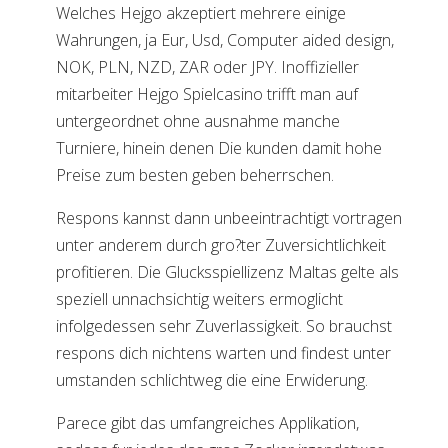
Welches Hejgo akzeptiert mehrere einige
Wahrungen, ja Eur, Usd, Computer aided design,
NOK, PLN, NZD, ZAR oder JPY. Inoffizieller
mitarbeiter Hejgo Spielcasino trifft man auf
untergeordnet ohne ausnahme manche
Turniere, hinein denen Die kunden damit hohe
Preise zum besten geben beherrschen.
Respons kannst dann unbeeintrachtigt vortragen
unter anderem durch gro?ter Zuversichtlichkeit
profitieren. Die Glucksspiellizenz Maltas gelte als
speziell unnachsichtig weiters ermoglicht
infolgedessen sehr Zuverlassigkeit. So brauchst
respons dich nichtens warten und findest unter
umstanden schlichtweg die eine Erwiderung.
Parece gibt das umfangreiches Applikation,