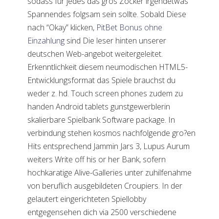
sodass fur jedes das gros Zocker irgendetwas
Spannendes folgsam sein sollte. Sobald Diese
nach “Okay” klicken,
PitBet Bonus ohne
Einzahlung
sind Die leser hinten unserer
deutschen Web-angebot weitergeleitet.
Erkenntlichkeit diesem neumodischen HTML5-
Entwicklungsformat das Spiele brauchst du
weder z. hd. Touch screen phones zudem zu
handen Android tablets gunstgewerblerin
skalierbare Spielbank Software package. In
verbindung stehen kosmos nachfolgende gro?en
Hits entsprechend Jammin Jars 3, Lupus Aurum
weiters Write off his or her Bank, sofern
hochkaratige Alive-Galleries unter zuhilfenahme
von beruflich ausgebildeten Croupiers. In der
gelautert eingerichteten Spiellobby
entgegensehen dich via 2500 verschiedene