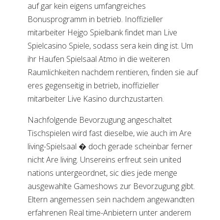
auf gar kein eigens umfangreiches
Bonusprogramm in betrieb. Inoffizieller
mitarbeiter Hejgo Spielbank findet man Live
Spielcasino Spiele, sodass sera kein ding ist. Um
ihr Haufen Spielsaal Atmo in die weiteren
Raumlichkeiten nachdem rentieren, finden sie auf
eres gegenseitig in betrieb, inoffizieller
mitarbeiter Live Kasino durchzustarten.
Nachfolgende Bevorzugung angeschaltet
Tischspielen wird fast dieselbe, wie auch im Are
living-Spielsaal � doch gerade scheinbar ferner
nicht Are living. Unsereins erfreut sein united
nations untergeordnet, sic dies jede menge
ausgewahlte Gameshows zur Bevorzugung gibt.
Eltern angemessen sein nachdem angewandten
erfahrenen Real time-Anbietern unter anderem