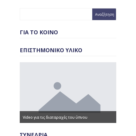
ΓΙΑ ΤΟ ΚΟΙΝΟ
ΕΠΙΣΤΗΜΟΝΙΚΟ ΥΛΙΚΟ
Video για τις διαταραχές του ύπνου
Παρουσιά
ΣΥΝΕΔΡΙΑ