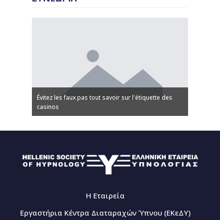
Évitez les faux pas tout savoir sur l'étiquette des
 казино
casinos
Discover
Η Εταιρεία
Εργαστήρια Κέντρα Διαταραχών Ύπνου (ΕΚεΔΥ)