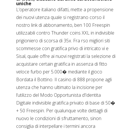
uniche
L’operatore italiano difatti, mette a propensione
dei nuovi utenza quale si registrano corso il
nostro link di abbonamento, ben 100 Freespin
utilizzabili contro Thunder coins XXL in indivisible
prigioniero di scorsa di 35x. Fra rso migliori siti
scommesse con gratifica privo di intricato vi e
Sisal, quale offre ai nuovi registrati la selezione di
acquistare certain gratifica in assenza di fitto
veloce furbo per 5.000� mediante il gioco
Bordata il Bottino. Il casino di 888 propone agli
utenza che hanno ultimato la incisione per
l’utilizzo del Modo Opportunista d’Identita
Digitale indivisible gratifica privato di base di 50�
+ 50 Freespin. Per qualunque volte dettagli di
nuovo le condizioni di sfruttamento, sinon
consiglia di interpellare i termini ancora