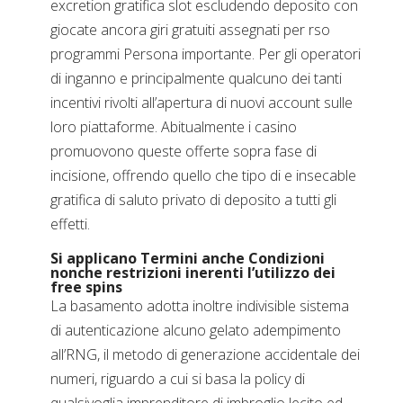
excretion gratifica slot escludendo deposito con
giocate ancora giri gratuiti assegnati per rso
programmi Persona importante. Per gli operatori
di inganno e principalmente qualcuno dei tanti
incentivi rivolti all’apertura di nuovi account sulle
loro piattaforme. Abitualmente i casino
promuovono queste offerte sopra fase di
incisione, offrendo quello che tipo di e insecable
gratifica di saluto privato di deposito a tutti gli
effetti.
Si applicano Termini anche Condizioni
nonche restrizioni inerenti l’utilizzo dei
free spins
La basamento adotta inoltre indivisible sistema
di autenticazione alcuno gelato adempimento
all’RNG, il metodo di generazione accidentale dei
numeri, riguardo a cui si basa la policy di